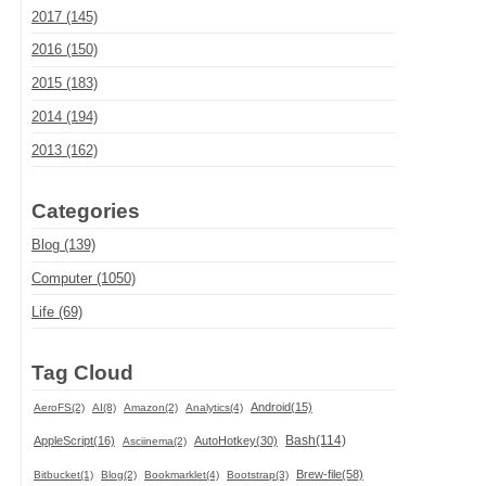
2017 (145)
2016 (150)
2015 (183)
2014 (194)
2013 (162)
Categories
Blog (139)
Computer (1050)
Life (69)
Tag Cloud
Android(15)
AeroFS(2)
AI(8)
Amazon(2)
Analytics(4)
Bash(114)
AppleScript(16)
AutoHotkey(30)
Asciinema(2)
Brew-file(58)
Bitbucket(1)
Blog(2)
Bookmarklet(4)
Bootstrap(3)