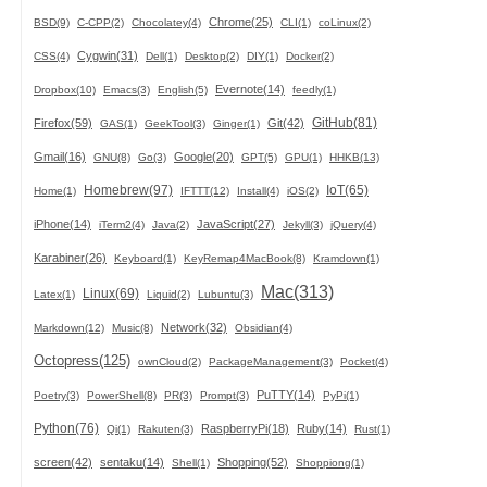
Chrome(25)
BSD(9)
C-CPP(2)
Chocolatey(4)
CLI(1)
coLinux(2)
Cygwin(31)
CSS(4)
Dell(1)
Desktop(2)
DIY(1)
Docker(2)
Evernote(14)
Dropbox(10)
Emacs(3)
English(5)
feedly(1)
GitHub(81)
Firefox(59)
Git(42)
GAS(1)
GeekTool(3)
Ginger(1)
Gmail(16)
Google(20)
GNU(8)
Go(3)
GPT(5)
GPU(1)
HHKB(13)
Homebrew(97)
IoT(65)
Home(1)
IFTTT(12)
Install(4)
iOS(2)
iPhone(14)
JavaScript(27)
iTerm2(4)
Java(2)
Jekyll(3)
jQuery(4)
Karabiner(26)
Keyboard(1)
KeyRemap4MacBook(8)
Kramdown(1)
Mac(313)
Linux(69)
Latex(1)
Liquid(2)
Lubuntu(3)
Network(32)
Markdown(12)
Music(8)
Obsidian(4)
Octopress(125)
ownCloud(2)
PackageManagement(3)
Pocket(4)
PuTTY(14)
Poetry(3)
PowerShell(8)
PR(3)
Prompt(3)
PyPi(1)
Python(76)
RaspberryPi(18)
Ruby(14)
Qi(1)
Rakuten(3)
Rust(1)
screen(42)
sentaku(14)
Shopping(52)
Shell(1)
Shoppiong(1)