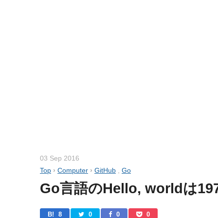
03 Sep 2016
Top
›
Computer
›
GitHub
,
Go
Go言語のHello, world
B! 
8
0
0
0