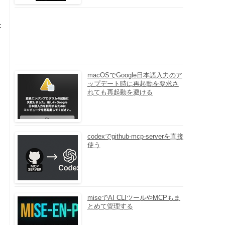
ょ
macOSでGoogle日本語入力のア
ップデート時に再起動を要求さ
れても再起動を避ける
codexでgithub-mcp-serverを直接
使う
miseでAI CLIツールやMCPもま
とめて管理する