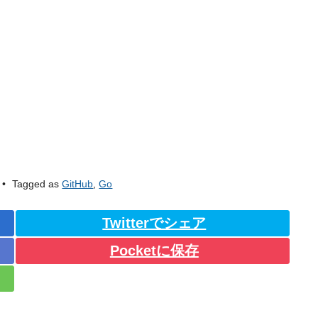
Tagged as
GitHub
,
Go
Twitterでシェア
Pocketに保存