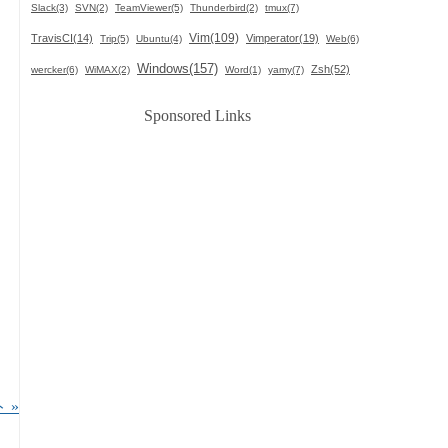
Slack(3)
SVN(2)
TeamViewer(5)
Thunderbird(2)
tmux(7)
Vim(109)
TravisCI(14)
Vimperator(19)
Trip(5)
Ubuntu(4)
Web(6)
Windows(157)
Zsh(52)
wercker(6)
WiMAX(2)
Word(1)
yamy(7)
Sponsored Links
ト »