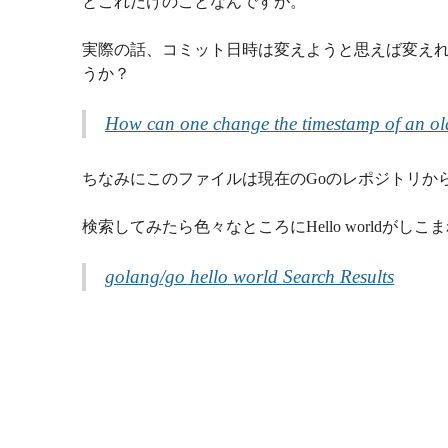
とこれだけのことなんですが。
実際の話、コミット日時は変えようと思えば変えれ
うか？
How can one change the timestamp of an old
ちなみにこのファイルは現在のGoのレポジトリか
検索してみたら色々なところにHello worldがし
golang/go hello world Search Results