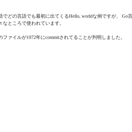
どの言語でも最初に出てくるHello, worldな例ですが、 Go
々なところで使われています。
ファイルが1972年にcommitされてることが判明しました。