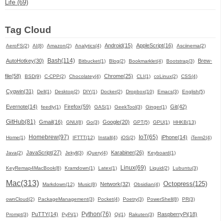
Life (69)
Tag Cloud
Android(15)
AppleScript(16)
AeroFS(2)
AI(8)
Amazon(2)
Analytics(4)
Asciinema(2)
Bash(114)
AutoHotkey(30)
Brew-
Bitbucket(1)
Blog(2)
Bookmarklet(4)
Bootstrap(3)
file(58)
Chrome(25)
BSD(9)
C-CPP(2)
Chocolatey(4)
CLI(1)
coLinux(2)
CSS(4)
Cygwin(31)
Dell(1)
Desktop(2)
DIY(1)
Docker(2)
Dropbox(10)
Emacs(3)
English(5)
Evernote(14)
Firefox(59)
Git(42)
feedly(1)
GAS(1)
GeekTool(3)
Ginger(1)
GitHub(81)
Gmail(16)
Google(20)
GNU(8)
Go(3)
GPT(5)
GPU(1)
HHKB(13)
Homebrew(97)
IoT(65)
iPhone(14)
Home(1)
IFTTT(12)
Install(4)
iOS(2)
iTerm2(4)
JavaScript(27)
Karabiner(26)
Java(2)
Jekyll(3)
jQuery(4)
Keyboard(1)
Linux(69)
KeyRemap4MacBook(8)
Kramdown(1)
Latex(1)
Liquid(2)
Lubuntu(3)
Mac(313)
Octopress(125)
Network(32)
Markdown(12)
Music(8)
Obsidian(4)
ownCloud(2)
PackageManagement(3)
Pocket(4)
Poetry(3)
PowerShell(8)
PR(3)
Python(76)
PuTTY(14)
RaspberryPi(18)
Prompt(3)
PyPi(1)
Qi(1)
Rakuten(3)