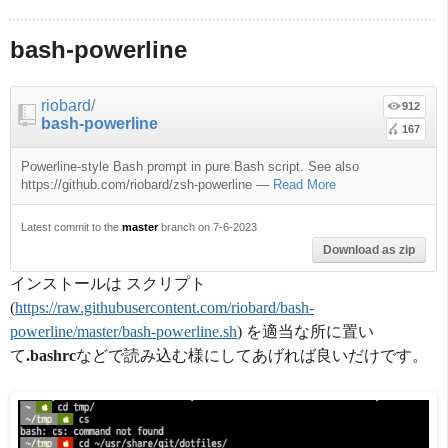
bash-powerline
riobard
/
912
bash-powerline
167
Powerline-style Bash prompt in pure Bash script. See also
https://github.com/riobard/zsh-powerline
—
Read More
Latest commit to the
master
branch on 7-6-2023
Download as zip
インストールは スクリプト
(
https://raw.githubusercontent.com/riobard/bash-
powerline/master/bash-powerline.sh
) を適当な所に置い
て
.bashrc
などで読み込む様にしてあげれば良いだけです。