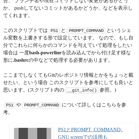
合、 ブランチ名や現在コミットしない変更があるかどう
か、 pushしてないコミットがあるかどうか、などを表示し
てくれます。
このスクリプトでは
と
というシェ
PS1
PROMPT_COMMAND
ル変数を上書きする形で設定しています。 なので、もし自
分でこれらに何らかのコマンドを与えていて処理をしたい
場合は 一度
bash-powerline
を読み込んでから付け足す様な
形に
.bashrc
の中などで処理する必要があります。
ここまでしなくてもGitのレポジトリ情報とかをちょっと載
せたい、という場合 このスクリプトを参考にしても良いと
思います。(スクリプト内の
参照。)
__git_info()
や
について詳しくはこちらを参
PS1
PROMPT_COMMAND
考。
PS1とPROMPT_COMMAND, 
GNU screenでの活用も