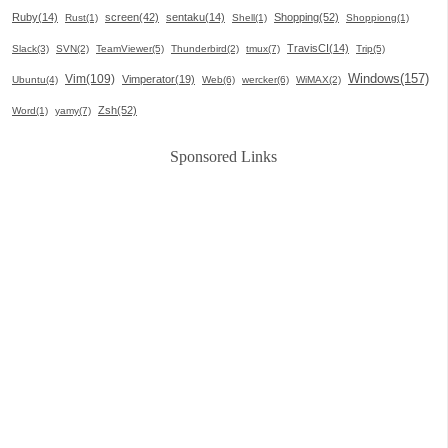
Ruby(14)
screen(42)
sentaku(14)
Shopping(52)
Rust(1)
Shell(1)
Shoppiong(1)
TravisCI(14)
Slack(3)
SVN(2)
TeamViewer(5)
Thunderbird(2)
tmux(7)
Trip(5)
Windows(157)
Vim(109)
Vimperator(19)
Ubuntu(4)
Web(6)
wercker(6)
WiMAX(2)
Zsh(52)
Word(1)
yamy(7)
Sponsored Links