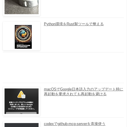
Python環境をRust製ツールで整える
macOSでGoogle日本語入力のアップデート時に
再起動を要求されても再起動を避ける
codexでgithub-mcp-serverを直接使う