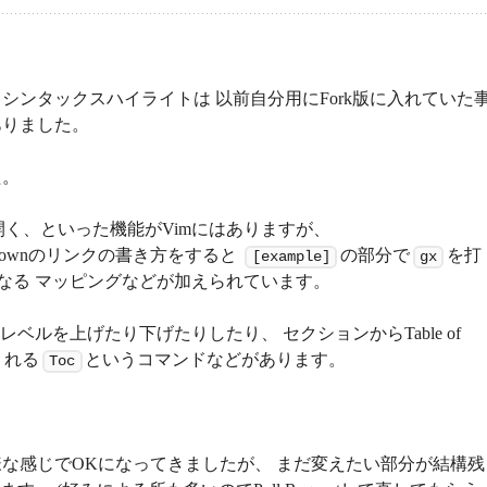
ンタックスハイライトは 以前自分用にFork版に入れていた
ありました。
た。
開く、といった機能がVimにはありますが、
kdownのリンクの書き方をすると
の部分で
を打
[example]
gx
なる マッピングなどが加えられています。
ルを上げたり下げたりしたり、 セクションからTable of
くれる
というコマンドなどがあります。
Toc
な感じでOKになってきましたが、 まだ変えたい部分が結構残