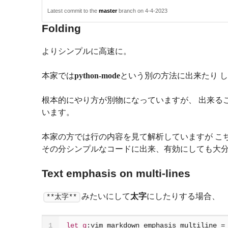
Latest commit to the
master
branch on 4-4-2023
Folding
よりシンプルに高速に。
本家では
python-mode
という別の方法に出来たり し
根本的にやり方が別物になっていますが、 出来ることは大
います。
本家の方では行の内容を見て解析していますが こ
その分シンプルなコードに出来、有効にしても大
Text emphasis on multi-lines
みたいにして
太字
にしたりする場合、
**太字**
let
g
:vim_markdown_emphasis_multiline 
=
1