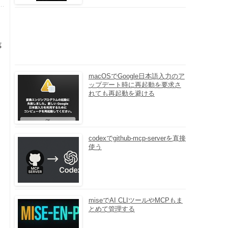
事
macOSでGoogle日本語入力のア
ップデート時に再起動を要求さ
れても再起動を避ける
codexでgithub-mcp-serverを直接
使う
miseでAI CLIツールやMCPもま
とめて管理する