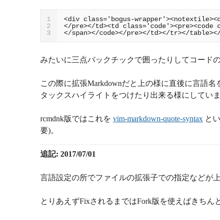
1
2
3
みたいに三点バックチックで囲ったりしてコード
この際に拡張Markdownだと上の様に直後に言
タックスハイライトをつけたり出来る様にしてい
rcmdnk版ではこれを
vim-markdown-quote-syntax
とい
要)。
追記: 2017/07/01
言語設定の所でファイルの拡張子での指定などが上手く行
とりあえずFixされるまではFork版を使えばきち