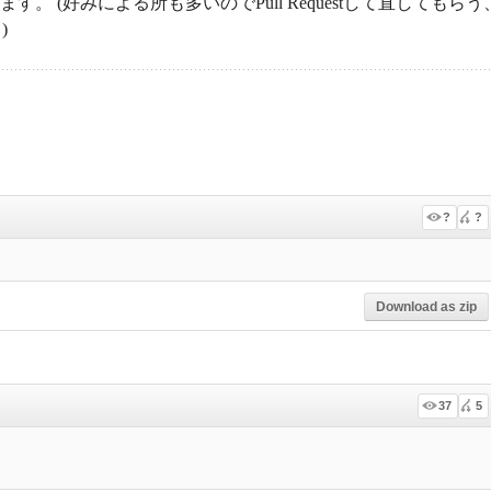
。 (好みによる所も多いのでPull Requestして直してもらう
)
?
?
Download as zip
37
5