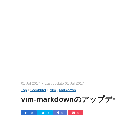
01 Jul 2017
Last update
01 Jul 2017
Top
›
Computer
›
Vim
,
Markdown
vim-markdownのアップデー
B! 
0
0
0
0