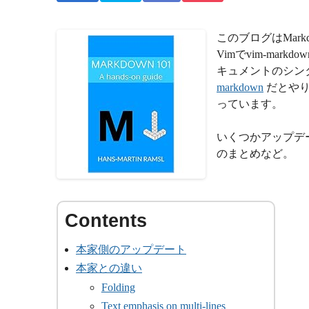
このブログはMar
Vimでvim-mar
キュメントのシン
markdown
だとやり
っています。
いくつかアップデ
のまとめなど。
本家側のアップデート
本家との違い
Folding
Text emphasis on multi-lines