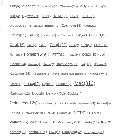
Chrome(25)
BSD(9)
C-CPP(2)
Chocolatey(4)
CLI(1)
coLinux(2)
。
Cygwin(31)
CSS(4)
Dell(1)
Desktop(2)
DIY(1)
Docker(2)
Evernote(14)
Dropbox(10)
Emacs(3)
English(5)
feedly(1)
を
GitHub(81)
Firefox(59)
Git(42)
GAS(1)
GeekTool(3)
Ginger(1)
Gmail(16)
Google(20)
GNU(8)
Go(3)
GPT(5)
GPU(1)
HHKB(13)
Homebrew(97)
IoT(65)
Home(1)
IFTTT(12)
Install(4)
iOS(2)
iPhone(14)
JavaScript(27)
iTerm2(4)
Java(2)
Jekyll(3)
jQuery(4)
Karabiner(26)
Keyboard(1)
KeyRemap4MacBook(8)
Kramdown(1)
Mac(313)
Linux(69)
Latex(1)
Liquid(2)
Lubuntu(3)
、
Network(32)
Markdown(12)
Music(8)
Obsidian(4)
ま
Octopress(125)
ownCloud(2)
PackageManagement(3)
Pocket(4)
PuTTY(14)
Poetry(3)
PowerShell(8)
PR(3)
Prompt(3)
PyPi(1)
Python(76)
RaspberryPi(18)
Ruby(14)
Qi(1)
Rakuten(3)
Rust(1)
screen(42)
sentaku(14)
Shopping(52)
Shell(1)
Shoppiong(1)