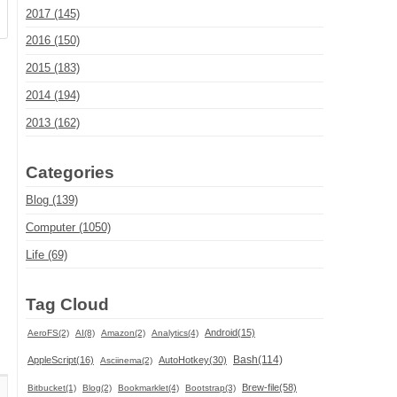
2017 (145)
2016 (150)
2015 (183)
2014 (194)
2013 (162)
Categories
Blog (139)
Computer (1050)
Life (69)
Tag Cloud
Android(15)
AeroFS(2)
AI(8)
Amazon(2)
Analytics(4)
Bash(114)
AppleScript(16)
AutoHotkey(30)
Asciinema(2)
Brew-file(58)
Bitbucket(1)
Blog(2)
Bookmarklet(4)
Bootstrap(3)