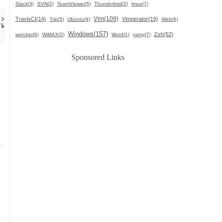
Slack(3)
SVN(2)
TeamViewer(5)
Thunderbird(2)
tmux(7)
Vim(109)
TravisCI(14)
Vimperator(19)
Trip(5)
Ubuntu(4)
Web(6)
Windows(157)
Zsh(52)
wercker(6)
WiMAX(2)
Word(1)
yamy(7)
Sponsored Links
。