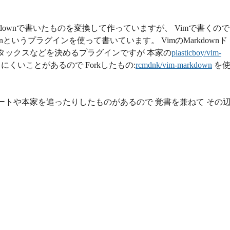
kdownで書いたものを変換して作っていますが、 Vimで書くので
kdownというプラグインを使って書いています。 VimのMarkdownド
タックスなどを決めるプラグインですが 本家の
plasticboy/vim-
にくいことがあるので Forkしたもの:
rcmdnk/vim-markdown
を
ートや本家を追ったりしたものがあるので 覚書を兼ねて その