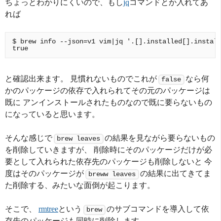
ちょっとわかりにくいので、もし
jq
コマンドとか入れてあ
れば
$ brew info --json=v1 vim|jq '.[].installed[].install
と確認出来ます。 見慣れないものでこれが
なら何
false
かのパッケージの依存で入れられてその元のパッケージは
既に アンインストールされたものなので既に要らないもの
になっていると思います。
そんな感じで
の結果を見ながら要らないもの
brew leaves
を削除していきますが、 削除時にそのパッケージだけが必
要として入れられた依存先のパッケージも削除しないと 今
度はそのパッケージが
の結果に出てきてま
breww leaves
た削除する、みたいな面倒が起こります。
そこで、
rmtree
という
のサブコマンドを導入して依
brew
存先のパッケージも同時に削除します。