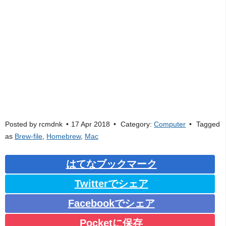
Posted by
rcmdnk
17 Apr 2018
Category:
Computer
Tagged
as
Brew-file
,
Homebrew
,
Mac
はてなブックマーク
Twitterでシェア
Facebookでシェア
Pocketに保存