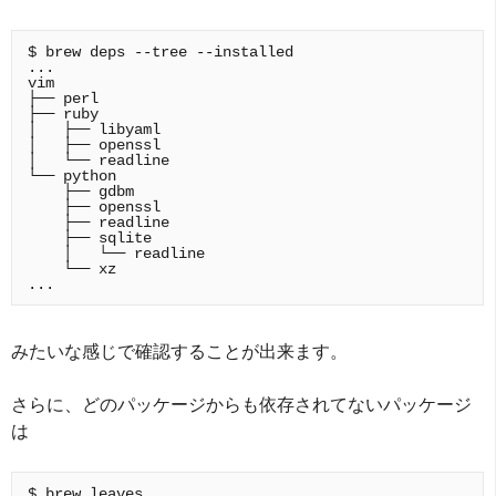
$ brew deps --tree --installed

...

vim

├── perl

├── ruby

│   ├── libyaml

│   ├── openssl

│   └── readline

└── python

    ├── gdbm

    ├── openssl

    ├── readline

    ├── sqlite

    │   └── readline

    └── xz

みたいな感じで確認することが出来ます。
さらに、どのパッケージからも依存されてないパッケージ
は