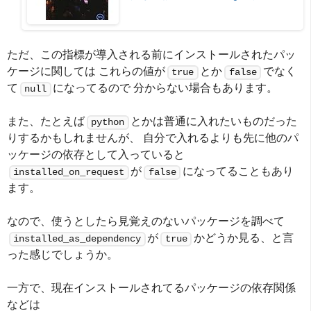
ただ、この指標が導入される前にインストールされたパッ
ケージに関しては これらの値が
とか
でなく
true
false
て
になってるので 分からない場合もあります。
null
また、たとえば
とかは普通に入れたいものだった
python
りするかもしれませんが、 自分で入れるよりも先に他のパ
ッケージの依存として入っていると
が
になってることもあり
installed_on_request
false
ます。
なので、使うとしたら見覚えのないパッケージを調べて
が
かどうか見る、と言
installed_as_dependency
true
った感じでしょうか。
一方で、現在インストールされてるパッケージの依存関係
などは