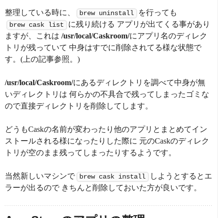
整理している時に、
を行っても
brew uninstall
に残り続ける アプリが出てくる事があり
brew cask list
ますが、これは
/usr/local/Caskroom/
にアプリ名のディレク
トリが残っていて 中身はすでに削除されてる様な状態で
す。(上の記事参照。)
/usr/local/Caskroom/
にあるディレクトリを調べて中身が無
いディレクトリは 何らかの不具合で残ってしまったゴミな
ので直接ディレクトリを削除してします。
どうもCaskの名前が変わったり他のアプリとまとめてイン
ストールされる様になったりした際に 元のCaskのディレク
トリが空のまま残ってしまったりするようです。
当然新しいマシンで
しようとするとエ
brew cask install
ラーが出るので きちんと削除しておいた方が良いです。