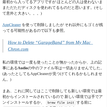
最初から入ってるアプリですが ほとんどの人は使わないま
まただただディスクを使われてるものだと思います。(そし
て意外と大きい。。。)
AppCleaner
を使って削除しましたが それ以外にもゴミが残
ってる可能性があるので以下も参照。
How to Delete “GarageBand” from My Mac  
Chron.com
私の環境では一度も使ったことが無かったからか、上の記
事にある
Audio
の中のファイル等は一切ありませんでした。
(あったとしてもAppCleanerが見つけてくれるかもしれませ
ん。)
まあ、これに関してはここで削除しても新しい環境では最
初からインストールされているので 新しい環境では手でア
ンインストールするか、
する前に
brew file init