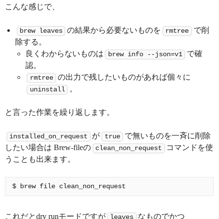
こんな感じで、
の結果から必要ないものを
で削
brew leaves
rmtree
除する。
良くわからないものは
で確
brew info --json=v1
認。
の出力で残したいものがあれば個々に
rmtree
。
uninstall
と言った作業を繰り返します。
が
で無いものを一斉に削除
installed_on_request
true
したい場合は Brew-fileの
コマンドを使
clean_non_request
うことも出来ます。
これだとdry runモードですが
なものでかつ
leaves