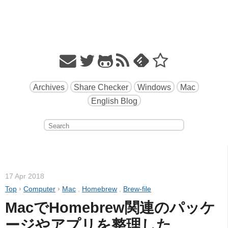
Archives
Share Checker
Windows
Mac
English Blog
17 Apr 2018
Top
›
Computer
›
Mac
,
Homebrew
,
Brew-file
MacでHomebrew関連のパッケ
ージやアプリを整理した