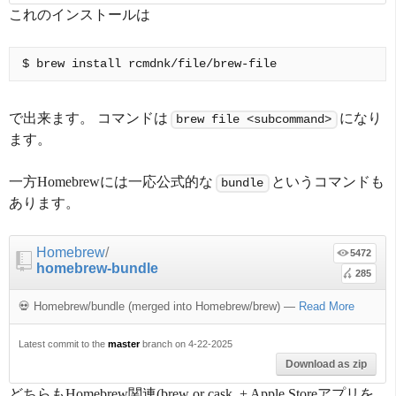
これのインストールは
で出来ます。 コマンドは
になり
brew file <subcommand>
ます。
一方Homebrewには一応公式的な
というコマンドも
bundle
あります。
Homebrew
/
5472
homebrew-bundle
285
💀 Homebrew/bundle (merged into Homebrew/brew)
—
Read More
Latest commit to the
master
branch on 4-22-2025
Download as zip
どちらもHomebrew関連(brew or cask, + Apple Storeアプリを