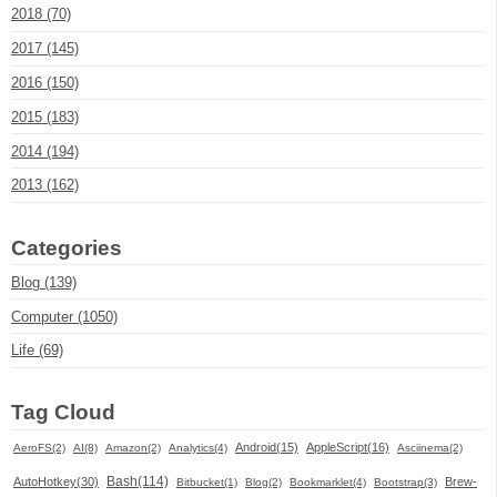
2018 (70)
2017 (145)
2016 (150)
2015 (183)
2014 (194)
2013 (162)
Categories
Blog (139)
Computer (1050)
Life (69)
Tag Cloud
Android(15)
AppleScript(16)
AeroFS(2)
AI(8)
Amazon(2)
Analytics(4)
Asciinema(2)
Bash(114)
AutoHotkey(30)
Brew-
Bitbucket(1)
Blog(2)
Bookmarklet(4)
Bootstrap(3)