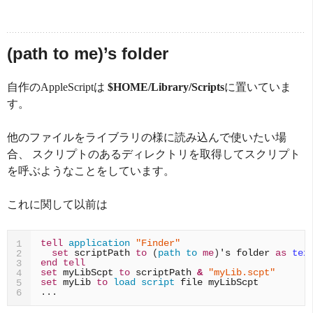
(path to me)’s folder
自作のAppleScriptは
$HOME/Library/Scripts
に置いていま
す。
他のファイルをライブラリの様に読み込んで使いたい場
合、 スクリプトのあるディレクトリを取得してスクリプト
を呼ぶようなことをしています。
これに関して以前は
tell
application
"Finder"
1
set
scriptPath
to
(
path to
me
)
's 
folder
as 
tex
2
end
tell
3
set
myLibScpt
to
scriptPath
&
"myLib.scpt"
4
set
myLib
to
load script
file
myLibScpt
5
...
6