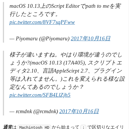
macOS 10.13上のScript Editorでpath to meを実
行したところです。
pic.twitter.com/8VF7sqPFww
— Piyomaru (@Piyomaru)
2017年10月16日
様子が違いますね。やはり環境が違うのでし
ょうか?(macOS 10.13 (17A405), スクリプトエ
ディタ2.10、言語AppleScirpt 2.7、プラグイン
等は入れてません。)これを変えられる様な設
定なんてあるのでしょうか？
pic.twitter.com/SFB4LlZjh5
— rcmdnk (@rcmdnk)
2017年10月16日
通常
は
から始まって
で区切りなエイリ
Machintosh HD
: