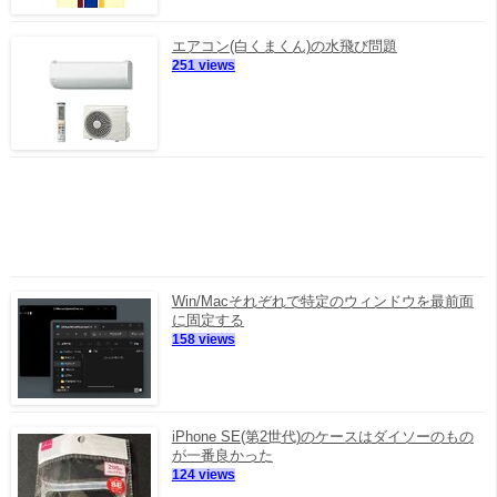
エアコン(白くまくん)の水飛び問題
251 views
Win/Macそれぞれで特定のウィンドウを最前面
に固定する
158 views
iPhone SE(第2世代)のケースはダイソーのもの
が一番良かった
124 views