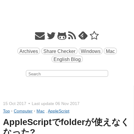
Archives
Share Checker
Windows
Mac
English Blog
15 Oct 2017
Last update
06 Nov 2017
Top
›
Computer
›
Mac
,
AppleScript
AppleScriptでfolderが使えなく
なった?