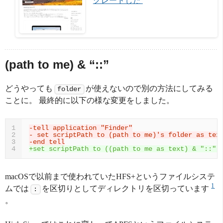
グレードした 
(path to me) & “::”
どうやっても
が使えないので別の方法にしてみる
folder
ことに。 最終的に以下の様な変更をしました。
-tell application "Finder"
1
- set scriptPath to (path to me)'s folder as tex
2
-end tell
3
+set scriptPath to ((path to me as text) & "::")
4
macOSで以前まで使われていたHFS+というファイルシステ
1
ムでは
を区切りとしてディレクトリを区切っています
:
。