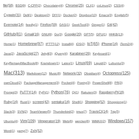
file(58)
Chrome(25)
BSD(9)
C-CPP(2)
Chocolatey(4)
CLI(1)
coLinux(2)
CSS(4)
Cygwin(31)
Dell(1)
Desktop(2)
DIY(1)
Docker(2)
Dropbox(10)
Emacs(3)
English(5)
Evernote(14)
Firefox(59)
Git(42)
feedly(1)
GAS(1)
GeekTool(3)
Ginger(1)
GitHub(81)
Gmail(16)
Google(20)
GNU(8)
Go(3)
GPT(5)
GPU(1)
HHKB(13)
Homebrew(97)
IoT(65)
iPhone(14)
Home(1)
IFTTT(12)
Install(4)
iOS(2)
iTerm2(4)
JavaScript(27)
Karabiner(26)
Java(2)
Jekyll(3)
jQuery(4)
Keyboard(1)
Linux(69)
KeyRemap4MacBook(8)
Kramdown(1)
Latex(1)
Liquid(2)
Lubuntu(3)
Mac(313)
Octopress(125)
Network(32)
Markdown(12)
Music(8)
Obsidian(4)
ownCloud(2)
PackageManagement(3)
Pocket(4)
Poetry(3)
PowerShell(8)
PR(3)
Python(76)
PuTTY(14)
RaspberryPi(18)
Prompt(3)
PyPi(1)
Qi(1)
Rakuten(3)
Ruby(14)
screen(42)
sentaku(14)
Shopping(52)
Rust(1)
Shell(1)
Shoppiong(1)
TravisCI(14)
Slack(3)
SVN(2)
TeamViewer(5)
Thunderbird(2)
tmux(7)
Trip(5)
Windows(157)
Vim(109)
Vimperator(19)
Ubuntu(4)
Web(6)
wercker(6)
WiMAX(2)
Zsh(52)
Word(1)
yamy(7)