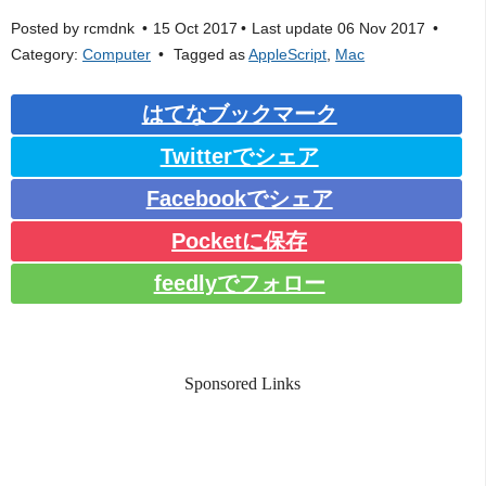
Posted by
rcmdnk
15 Oct 2017
Last update
06 Nov 2017
Category:
Computer
Tagged as
AppleScript
,
Mac
はてなブックマーク
Twitterでシェア
Facebookでシェア
Pocketに保存
feedlyでフォロー
Sponsored Links