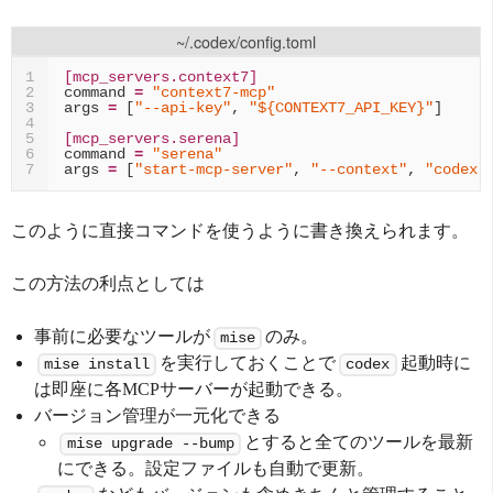
~/.codex/config.toml
[mcp_servers.context7]
1
command
=
"context7-mcp"
2
args
=
[
"--api-key"
,
"${CONTEXT7_API_KEY}"
]
3
4
[mcp_servers.serena]
5
command
=
"serena"
6
args
=
[
"start-mcp-server"
,
"--context"
,
"codex"
7
このように直接コマンドを使うように書き換えられます。
この方法の利点としては
事前に必要なツールが
のみ。
mise
を実行しておくことで
起動時に
mise install
codex
は即座に各MCPサーバーが起動できる。
バージョン管理が一元化できる
とすると全てのツールを最新
mise upgrade --bump
にできる。設定ファイルも自動で更新。