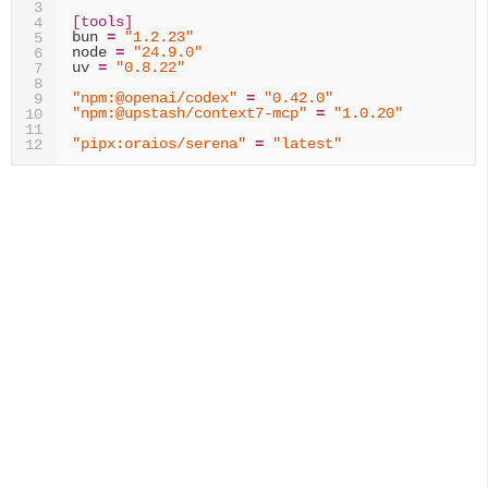
3
[tools]
4
bun
=
"1.2.23"
5
node
=
"24.9.0"
6
uv
=
"0.8.22"
7
8
"npm:@openai/codex"
=
"0.42.0"
9
"npm:@upstash/context7-mcp"
=
"1.0.20"
10
11
"pipx:oraios/serena"
=
"latest"
12