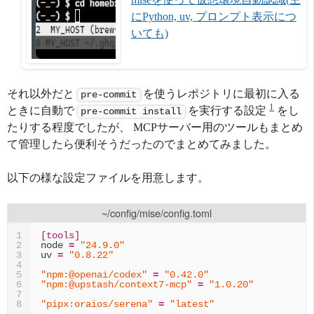
にPython, uv, プロンプト表示につ
いても)
それ以外だと
を使うレポジトリに最初に入る
pre-commit
1
ときに自動で
を実行する設定
をし
pre-commit install
たりする程度でしたが、 MCPサーバー用のツールもまとめ
て管理したら便利そうだったのでまとめてみました。
以下の様な設定ファイルを用意します。
~/config/mise/config.toml
[tools]
1
node
=
"24.9.0"
2
uv
=
"0.8.22"
3
4
"npm:@openai/codex"
=
"0.42.0"
5
"npm:@upstash/context7-mcp"
=
"1.0.20"
6
7
"pipx:oraios/serena"
=
"latest"
8