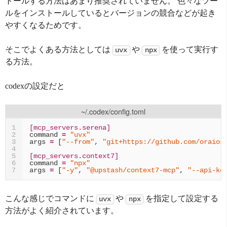
トールする方法はあまり推奨されていません。 色々なツー
ルをインストールしているとバージョンの競合などが起き
やすくなるためです。
そこでよくある方法としては
や
を使って実行す
uvx
npx
る方法。
codexの設定だと
~/.codex/config.toml
[mcp_servers.serena]
1
command
=
"uvx"
2
args
=
[
"--from"
,
"git+https://github.com/oraios
3
4
[mcp_servers.context7]
5
command
=
"npx"
6
args
=
[
"-y"
,
"@upstash/context7-mcp"
,
"--api-ke
7
こんな感じでコマンドに
や
を指定して設定する
uvx
npx
方法がよく紹介されています。