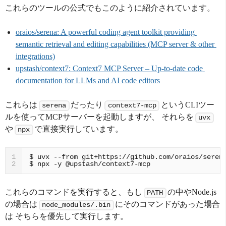
これらのツールの公式でもこのように紹介されています。
oraios/serena: A powerful coding agent toolkit providing 
semantic retrieval and editing capabilities (MCP server & other 
integrations)
upstash/context7: Context7 MCP Server – Up-to-date code 
documentation for LLMs and AI code editors
これらは
だったり
というCLIツー
serena
context7-mcp
ルを使ってMCPサーバーを起動しますが、 それらを
uvx
や
で直接実行しています。
npx
1
$ npx -y @upstash/context7-mcp
2
これらのコマンドを実行すると、もし
の中やNode.js
PATH
の場合は
にそのコマンドがあった場合
node_modules/.bin
は そちらを優先して実行します。