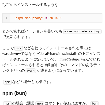
PyPIからインストールするような
"pipx:mcp-proxy"
=
"0.9.0"
1
とかであればバージョンを書いても
mise upgrade --bump
で更新されます。
ここで
などを使ってインストールされる際には
uvx
~/.cache/uv/
ではなく
~/.local/share/mise/installs
の下にインス
トールされるようになっていて、 miseのsetupが済んでいれ
ばインストールされると 自動的にそのコマンドのあるディ
レクトリへの
が通るようになっています。
PATH
などの場合も同様です。
npm
npm (bun)
の場合は通常
コマンドが使われますが、
npm
npm
bun