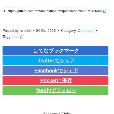
https://github.com/rcmdnk/python-template/blob/main/.mise.toml
↩
Posted by
rcmdnk
04 Oct 2025
Category:
Computer
Tagged as
AI
はてなブックマーク
Twitterでシェア
Facebookでシェア
Pocketに保存
feedlyでフォロー
Sponsored Links