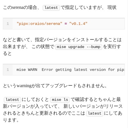
このserenaの場合、
で指定していますが、 現状
latest
"pipx:oraios/serena"
=
"v0.1.4"
1
などと書いて、指定バージョンをインストールすることは
出来ますが、 この状態で
を実行す
mise upgrade --bump
ると
mise
WARN
Error
getting
latest
version
for
pipx
1
というwarningが出てアップグレードもされません。
にしておくと
で確認するとちゃんと最
latest
mise ls
新バージョンが入っていて、 新しいバージョンがリリース
されるときちんと更新されるのでここは
にしてあ
latest
ります。