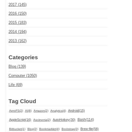
2017 (145)
2016 (150)
2015 (183)
2014 (194)
2013 (162)
Categories
Blog (139)
Computer (1050)
Life (69)
Tag Cloud
Android(15)
AeroFS(2)
AI(8)
Amazon(2)
Analytics(4)
Bash(114)
AppleScript(16)
AutoHotkey(30)
Asciinema(2)
Brew-file(58)
Bitbucket(1)
Blog(2)
Bookmarklet(4)
Bootstrap(3)