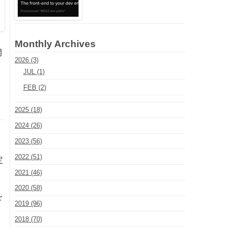
Monthly Archives
開
2026 (3)
JUL (1)
FEB (2)
2025 (18)
2024 (26)
2023 (56)
2022 (51)
定
2021 (46)
2020 (58)
を
2019 (96)
2018 (70)