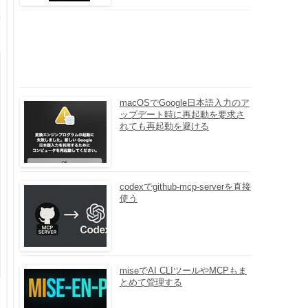
macOSでGoogle日本語入力のア
ップデート時に再起動を要求さ
れても再起動を避ける
codexでgithub-mcp-serverを直接
使う
miseでAI CLIツールやMCPもま
とめて管理する