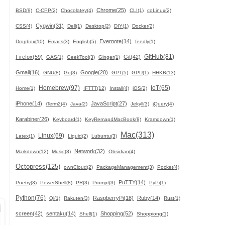
Chrome(25)
BSD(9)
C-CPP(2)
Chocolatey(4)
CLI(1)
coLinux(2)
Cygwin(31)
CSS(4)
Dell(1)
Desktop(2)
DIY(1)
Docker(2)
Evernote(14)
Dropbox(10)
Emacs(3)
English(5)
feedly(1)
GitHub(81)
Firefox(59)
Git(42)
GAS(1)
GeekTool(3)
Ginger(1)
Gmail(16)
Google(20)
GNU(8)
Go(3)
GPT(5)
GPU(1)
HHKB(13)
Homebrew(97)
IoT(65)
Home(1)
IFTTT(12)
Install(4)
iOS(2)
iPhone(14)
JavaScript(27)
iTerm2(4)
Java(2)
Jekyll(3)
jQuery(4)
Karabiner(26)
Keyboard(1)
KeyRemap4MacBook(8)
Kramdown(1)
Mac(313)
Linux(69)
Latex(1)
Liquid(2)
Lubuntu(3)
Network(32)
Markdown(12)
Music(8)
Obsidian(4)
Octopress(125)
ownCloud(2)
PackageManagement(3)
Pocket(4)
PuTTY(14)
Poetry(3)
PowerShell(8)
PR(3)
Prompt(3)
PyPi(1)
Python(76)
RaspberryPi(18)
Ruby(14)
Qi(1)
Rakuten(3)
Rust(1)
screen(42)
sentaku(14)
Shopping(52)
Shell(1)
Shoppiong(1)