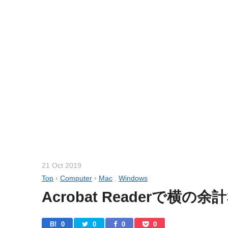
21 Oct 2019
Top
›
Computer
›
Mac
,
Windows
Acrobat Readerで横
B! 
0
0
0
0