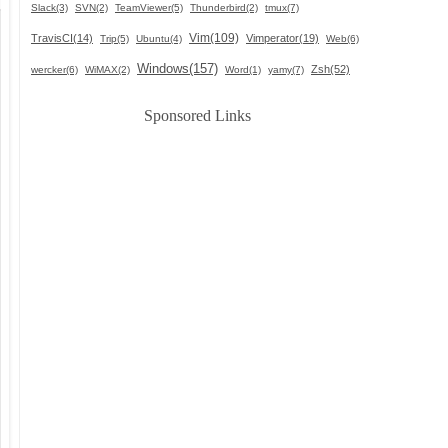
Slack(3)
SVN(2)
TeamViewer(5)
Thunderbird(2)
tmux(7)
Vim(109)
TravisCI(14)
Vimperator(19)
Trip(5)
Ubuntu(4)
Web(6)
Windows(157)
Zsh(52)
wercker(6)
WiMAX(2)
Word(1)
yamy(7)
Sponsored Links