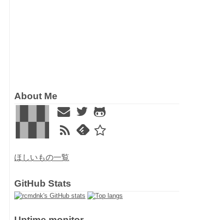
About Me
ほしいもの一覧
GitHub Stats
Uptime monitor