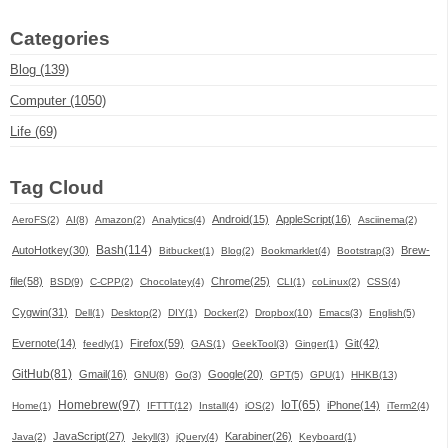
Categories
Blog (139)
Computer (1050)
Life (69)
Tag Cloud
Android(15)
AppleScript(16)
AeroFS(2)
AI(8)
Amazon(2)
Analytics(4)
Asciinema(2)
Bash(114)
AutoHotkey(30)
Brew-
Bitbucket(1)
Blog(2)
Bookmarklet(4)
Bootstrap(3)
file(58)
Chrome(25)
BSD(9)
C-CPP(2)
Chocolatey(4)
CLI(1)
coLinux(2)
CSS(4)
Cygwin(31)
Dell(1)
Desktop(2)
DIY(1)
Docker(2)
Dropbox(10)
Emacs(3)
English(5)
Evernote(14)
Firefox(59)
Git(42)
feedly(1)
GAS(1)
GeekTool(3)
Ginger(1)
GitHub(81)
Gmail(16)
Google(20)
GNU(8)
Go(3)
GPT(5)
GPU(1)
HHKB(13)
Homebrew(97)
IoT(65)
iPhone(14)
Home(1)
IFTTT(12)
Install(4)
iOS(2)
iTerm2(4)
JavaScript(27)
Karabiner(26)
Java(2)
Jekyll(3)
jQuery(4)
Keyboard(1)