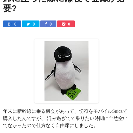
要?
B! 
0
0
0
0
年末に新幹線に乗る機会があって、切符をモバイルSuicaで
購入したんですが、 混み過ぎてて乗りたい時間に全然空い
てなかったので仕方なく自由席にしました。