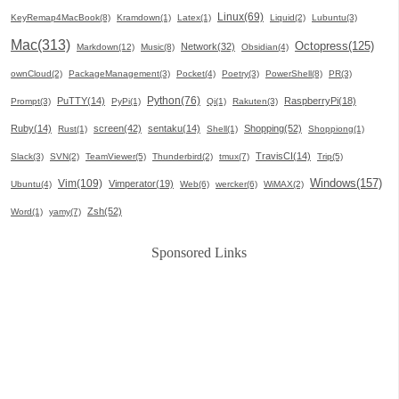
Linux(69)
KeyRemap4MacBook(8)
Kramdown(1)
Latex(1)
Liquid(2)
Lubuntu(3)
Mac(313)
Octopress(125)
Network(32)
Markdown(12)
Music(8)
Obsidian(4)
ownCloud(2)
PackageManagement(3)
Pocket(4)
Poetry(3)
PowerShell(8)
PR(3)
Python(76)
PuTTY(14)
RaspberryPi(18)
Prompt(3)
PyPi(1)
Qi(1)
Rakuten(3)
Ruby(14)
screen(42)
sentaku(14)
Shopping(52)
Rust(1)
Shell(1)
Shoppiong(1)
TravisCI(14)
Slack(3)
SVN(2)
TeamViewer(5)
Thunderbird(2)
tmux(7)
Trip(5)
Windows(157)
Vim(109)
Vimperator(19)
Ubuntu(4)
Web(6)
wercker(6)
WiMAX(2)
Zsh(52)
Word(1)
yamy(7)
Sponsored Links