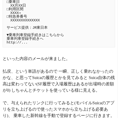
□乗車日

　XX月XX日

□利用区間

　XXXX⇒

□特急券番号

　XXXXXXXXXXXXXX

サービス提供：JR東日本

▼乗車列車登録手続きはこちらから

乗車列車登録手続きへ

といった内容のメールが来ました。
払戻、という単語があるので 一瞬、正しく乗れなかったの
かな、と思ってSuicaの履歴とかを見てみると Suica自体の残
高は変わってない(SF履歴で入場履歴はあるが出場時の差額
が0) しちゃんとチケットを使っている様に見える。
で、与えられたリンクに行ってみると(モバイルSuicaのアプ
リを立ち上げるので使ったスマホから立ち上げる必要あ
り)、 乗車した新幹線を手動で登録するページに行きます。