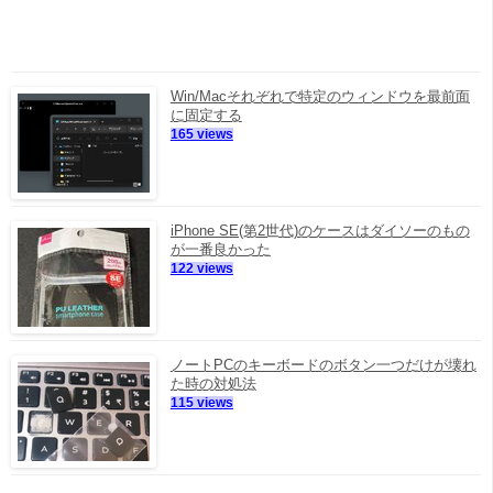
Win/Macそれぞれで特定のウィンドウを最前面
に固定する
165 views
iPhone SE(第2世代)のケースはダイソーのもの
が一番良かった
122 views
ノートPCのキーボードのボタン一つだけが壊れ
た時の対処法
115 views