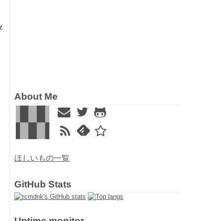
z
About Me
ほしいもの一覧
GitHub Stats
Uptime monitor