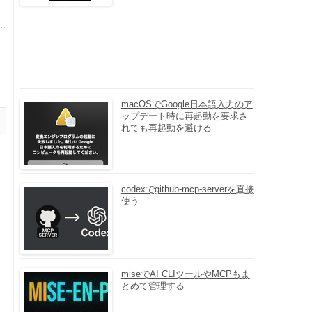
macOSでGoogle日本語入力のア
ップデート時に再起動を要求さ
れても再起動を避ける
codexでgithub-mcp-serverを直接
使う
miseでAI CLIツールやMCPもま
とめて管理する