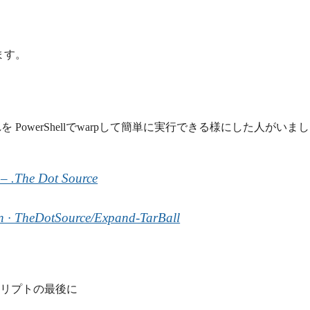
ます。
owerShellでwarpして簡単に実行できる様にした人がいまし
 – .The Dot Source
n · TheDotSource/Expand-TarBall
クリプトの最後に