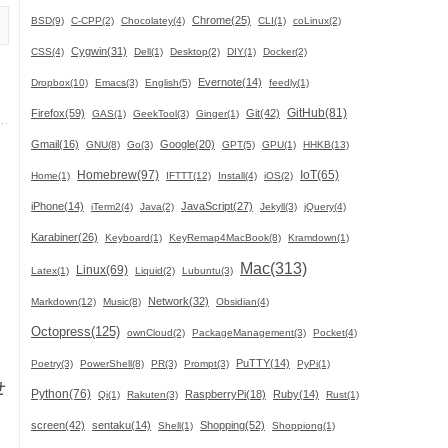
Chrome(25)
BSD(9)
C-CPP(2)
Chocolatey(4)
CLI(1)
coLinux(2)
Cygwin(31)
CSS(4)
Dell(1)
Desktop(2)
DIY(1)
Docker(2)
Evernote(14)
Dropbox(10)
Emacs(3)
English(5)
feedly(1)
GitHub(81)
Firefox(59)
Git(42)
GAS(1)
GeekTool(3)
Ginger(1)
Gmail(16)
Google(20)
GNU(8)
Go(3)
GPT(5)
GPU(1)
HHKB(13)
Homebrew(97)
IoT(65)
Home(1)
IFTTT(12)
Install(4)
iOS(2)
iPhone(14)
JavaScript(27)
iTerm2(4)
Java(2)
Jekyll(3)
jQuery(4)
Karabiner(26)
Keyboard(1)
KeyRemap4MacBook(8)
Kramdown(1)
Mac(313)
Linux(69)
Latex(1)
Liquid(2)
Lubuntu(3)
Network(32)
Markdown(12)
Music(8)
Obsidian(4)
Octopress(125)
ownCloud(2)
PackageManagement(3)
Pocket(4)
、
PuTTY(14)
Poetry(3)
PowerShell(8)
PR(3)
Prompt(3)
PyPi(1)
せ
Python(76)
RaspberryPi(18)
Ruby(14)
Qi(1)
Rakuten(3)
Rust(1)
screen(42)
sentaku(14)
Shopping(52)
Shell(1)
Shoppiong(1)