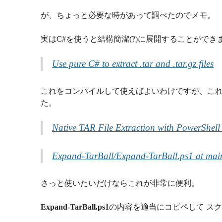
が、ちょっと必要な時があって調べたのでメモ。
実はC#を使うと結構簡潔(?)に展開することができ
Use pure C# to extract .tar and .tar.gz files
これをコンパイルして使えばよいわけですが、これを P
た。
Native TAR File Extraction with PowerShell
Expand-TarBall/Expand-TarBall.ps1 at mai
さっと使いたいだけならこれが非常に便利。
Expand-TarBall.ps1
の内容を適当にコピペして ス