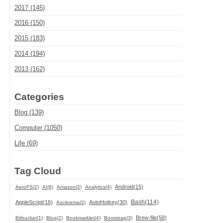
2017 (145)
2016 (150)
2015 (183)
2014 (194)
2013 (162)
Categories
Blog (139)
Computer (1050)
Life (69)
Tag Cloud
Android(15)
AeroFS(2)
AI(8)
Amazon(2)
Analytics(4)
Bash(114)
AppleScript(16)
AutoHotkey(30)
Asciinema(2)
Brew-file(58)
Bitbucket(1)
Blog(2)
Bookmarklet(4)
Bootstrap(3)