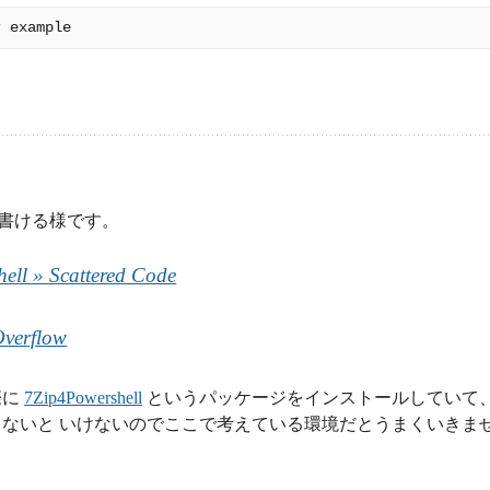
でも書ける様です。
ell » Scattered Code
 Overflow
際に
7Zip4Powershell
というパッケージをインストールしていて
ないと いけないのでここで考えている環境だとうまくいきま