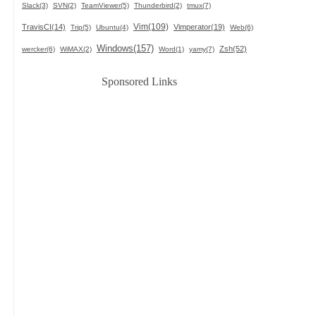
Slack(3)
SVN(2)
TeamViewer(5)
Thunderbird(2)
tmux(7)
Vim(109)
TravisCI(14)
Vimperator(19)
Trip(5)
Ubuntu(4)
Web(6)
Windows(157)
Zsh(52)
wercker(6)
WiMAX(2)
Word(1)
yamy(7)
Sponsored Links