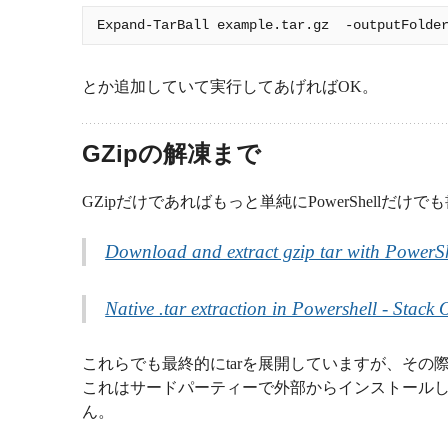
とか追加していて実行してあげればOK。
GZipの解凍まで
GZipだけであればもっと単純にPowerShellだけ
Download and extract gzip tar with PowerSh
Native .tar extraction in Powershell - Stack
これらでも最終的にtarを展開していますが、その
これはサードパーティーで外部からインストールし
ん。