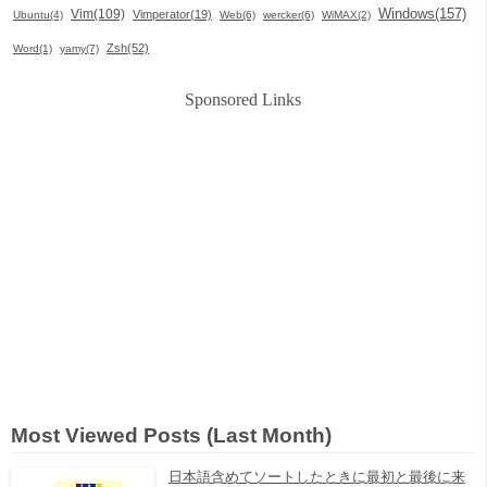
Windows(157)
Vim(109)
Vimperator(19)
Ubuntu(4)
Web(6)
wercker(6)
WiMAX(2)
Zsh(52)
Word(1)
yamy(7)
Sponsored Links
Most Viewed Posts (Last Month)
日本語含めてソートしたときに最初と最後に来