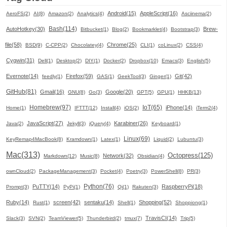
Android(15)
AppleScript(16)
AeroFS(2)
AI(8)
Amazon(2)
Analytics(4)
Asciinema(2)
Bash(114)
AutoHotkey(30)
Brew-
Bitbucket(1)
Blog(2)
Bookmarklet(4)
Bootstrap(3)
file(58)
Chrome(25)
BSD(9)
C-CPP(2)
Chocolatey(4)
CLI(1)
coLinux(2)
CSS(4)
Cygwin(31)
Dell(1)
Desktop(2)
DIY(1)
Docker(2)
Dropbox(10)
Emacs(3)
English(5)
Evernote(14)
Firefox(59)
Git(42)
feedly(1)
GAS(1)
GeekTool(3)
Ginger(1)
GitHub(81)
Gmail(16)
Google(20)
GNU(8)
Go(3)
GPT(5)
GPU(1)
HHKB(13)
Homebrew(97)
IoT(65)
iPhone(14)
Home(1)
IFTTT(12)
Install(4)
iOS(2)
iTerm2(4)
JavaScript(27)
Karabiner(26)
Java(2)
Jekyll(3)
jQuery(4)
Keyboard(1)
Linux(69)
KeyRemap4MacBook(8)
Kramdown(1)
Latex(1)
Liquid(2)
Lubuntu(3)
Mac(313)
Octopress(125)
Network(32)
Markdown(12)
Music(8)
Obsidian(4)
ownCloud(2)
PackageManagement(3)
Pocket(4)
Poetry(3)
PowerShell(8)
PR(3)
Python(76)
PuTTY(14)
RaspberryPi(18)
Prompt(3)
PyPi(1)
Qi(1)
Rakuten(3)
Ruby(14)
screen(42)
sentaku(14)
Shopping(52)
Rust(1)
Shell(1)
Shoppiong(1)
TravisCI(14)
Slack(3)
SVN(2)
TeamViewer(5)
Thunderbird(2)
tmux(7)
Trip(5)