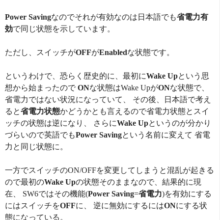
Power Saving
なのでそれが有効なのは日本語でも
省電力有
効
で同じ状態を示しています。
ただし、スイッチが
OFF
が
Enabled
な状態です。
というわけで、恐らく歴史的に、最初に
Wake Up
という思
想から始まったので
ON
な状態はWake Upが
ON
な状態で、
省電力ではない状況になっていて、 その後、日本語で考え
ると
省電力状態
かどうかとも言えるので省電力状態とスイ
ッチの状態は逆になり、 さらに
Wake Up
というのが分かり
づらいので英語でも
Power Saving
という名前に変えて 省電
力と同じ状態に。
一方でスイッチのON/OFFを変更してしまうと混乱が起きる
ので最初の
Wake Up
の状態そのままなので、結果的に現
在、 SW6ではその機能(
Power Saving
=
省電力
)を有効にする
にはスイッチを
OFF
に、 逆に無効にするには
ON
にする状
態になっている。