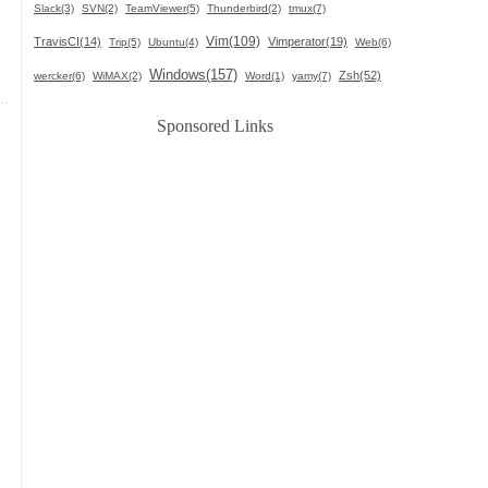
Slack(3)
SVN(2)
TeamViewer(5)
Thunderbird(2)
tmux(7)
Vim(109)
TravisCI(14)
Vimperator(19)
Trip(5)
Ubuntu(4)
Web(6)
Windows(157)
Zsh(52)
wercker(6)
WiMAX(2)
Word(1)
yamy(7)
Sponsored Links