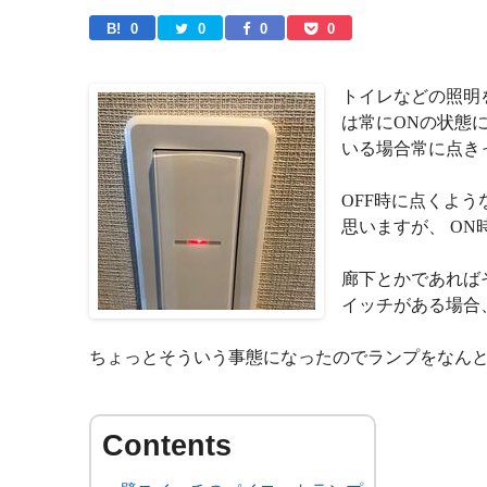
B! 
0
0
0
0
トイレなどの照明
は常にONの状態
いる場合常に点き
OFF時に点くよ
思いますが、 O
廊下とかであれば
イッチがある場合
ちょっとそういう事態になったのでランプをなん