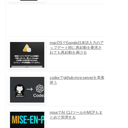
macOSでGoogle日本語入力のア
ップデート時に再起動を要求さ
れても再起動を避ける
codexでgithub-mcp-serverを直接
使う
miseでAI CLIツールやMCPもま
とめて管理する