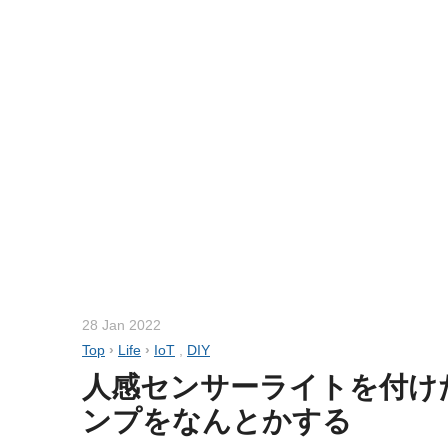
28 Jan 2022
Top
›
Life
›
IoT
,
DIY
人感センサーライトを付け
ンプをなんとかする