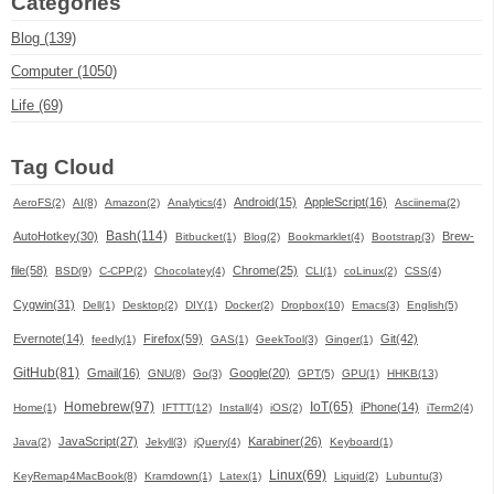
Categories
Blog (139)
Computer (1050)
Life (69)
Tag Cloud
Android(15)
AppleScript(16)
AeroFS(2)
AI(8)
Amazon(2)
Analytics(4)
Asciinema(2)
Bash(114)
AutoHotkey(30)
Brew-
Bitbucket(1)
Blog(2)
Bookmarklet(4)
Bootstrap(3)
file(58)
Chrome(25)
BSD(9)
C-CPP(2)
Chocolatey(4)
CLI(1)
coLinux(2)
CSS(4)
Cygwin(31)
Dell(1)
Desktop(2)
DIY(1)
Docker(2)
Dropbox(10)
Emacs(3)
English(5)
Evernote(14)
Firefox(59)
Git(42)
feedly(1)
GAS(1)
GeekTool(3)
Ginger(1)
GitHub(81)
Gmail(16)
Google(20)
GNU(8)
Go(3)
GPT(5)
GPU(1)
HHKB(13)
Homebrew(97)
IoT(65)
iPhone(14)
Home(1)
IFTTT(12)
Install(4)
iOS(2)
iTerm2(4)
JavaScript(27)
Karabiner(26)
Java(2)
Jekyll(3)
jQuery(4)
Keyboard(1)
Linux(69)
KeyRemap4MacBook(8)
Kramdown(1)
Latex(1)
Liquid(2)
Lubuntu(3)