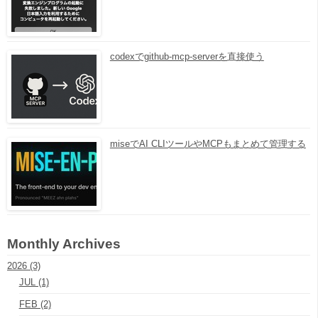
codexでgithub-mcp-serverを直接使う
miseでAI CLIツールやMCPもまとめて管理する
Monthly Archives
2026 (3)
JUL (1)
FEB (2)