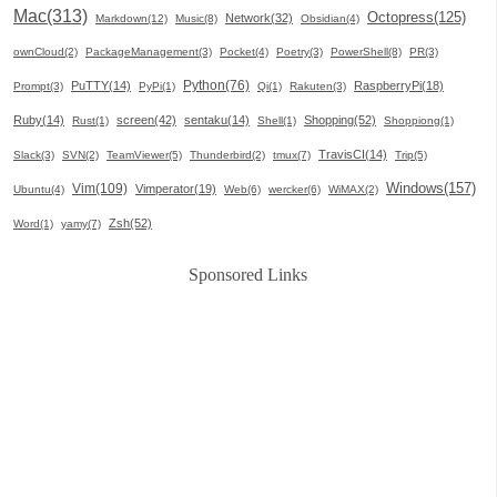
Mac(313)
Octopress(125)
Network(32)
Markdown(12)
Music(8)
Obsidian(4)
ownCloud(2)
PackageManagement(3)
Pocket(4)
Poetry(3)
PowerShell(8)
PR(3)
Python(76)
PuTTY(14)
RaspberryPi(18)
Prompt(3)
PyPi(1)
Qi(1)
Rakuten(3)
Ruby(14)
screen(42)
sentaku(14)
Shopping(52)
Rust(1)
Shell(1)
Shoppiong(1)
TravisCI(14)
Slack(3)
SVN(2)
TeamViewer(5)
Thunderbird(2)
tmux(7)
Trip(5)
Windows(157)
Vim(109)
Vimperator(19)
Ubuntu(4)
Web(6)
wercker(6)
WiMAX(2)
Zsh(52)
Word(1)
yamy(7)
Sponsored Links