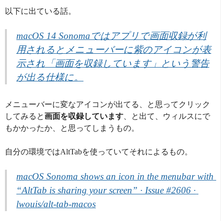
以下に出ている話。
macOS 14 Sonomaではアプリで画面収録が利
用されるとメニューバーに紫のアイコンが表
示され「画面を収録しています」という警告
が出る仕様に。
メニューバーに変なアイコンが出てる、と思ってクリック
してみると
画面を収録しています
、と出て、ウィルスにで
もかかったか、と思ってしまうもの。
自分の環境ではAltTabを使っていてそれによるもの。
macOS Sonoma shows an icon in the menubar with 
“AltTab is sharing your screen” · Issue #2606 · 
lwouis/alt-tab-macos