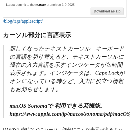
Latest commit to the
master
branch on 1-9-2025
Download as zip
/blog/tags/applescript/
カーソル部分に言語表示
新しくなったテキストカーソル。キーボード
の言語を切り替えると、テキストカーソルに
現在の入力言語を示すインジケータが短時間
表示されます。インジケータは、Caps Lockが
オンになっている時など、入力に役立つ情報
もお知らせします。
macOS Sonomaで 利用できる新機能。
https://www.apple.com/jp/macos/sonoma/pdf/macO
IMEの切替時などにカーソル部分にこんな表示が出るよう