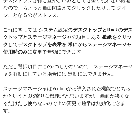
デスクトップは何も置かない派としては全く使わない機能
なので、ちょっと画面間違えてクリックしたりして グイ
ン、となるのがストレス。
これに関しては システム設定の
デスクトップとDock
の
デス
クトップとステージマネージャ
の項目にある
壁紙をクリッ
クしてデスクトップを表示
を
常に
から
ステージマネージャ
使用時のみ
に変更で無効にできます。
ただし選択項目にこの2つしかないので、ステージマネージ
ャを有効にしている場合には 無効にはできません。
ステージマネージャはVenturaから導入された機能でどちら
かというとiOS寄りな機能だと思いますが、 画面が狭くな
るだけだし使わないので上の変更で通常は無効化できま
す。