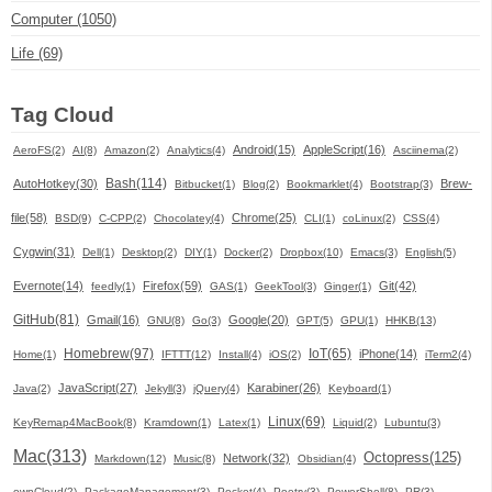
Computer (1050)
Life (69)
Tag Cloud
Android(15)
AppleScript(16)
AeroFS(2)
AI(8)
Amazon(2)
Analytics(4)
Asciinema(2)
Bash(114)
AutoHotkey(30)
Brew-
Bitbucket(1)
Blog(2)
Bookmarklet(4)
Bootstrap(3)
file(58)
Chrome(25)
BSD(9)
C-CPP(2)
Chocolatey(4)
CLI(1)
coLinux(2)
CSS(4)
Cygwin(31)
Dell(1)
Desktop(2)
DIY(1)
Docker(2)
Dropbox(10)
Emacs(3)
English(5)
Evernote(14)
Firefox(59)
Git(42)
feedly(1)
GAS(1)
GeekTool(3)
Ginger(1)
GitHub(81)
Gmail(16)
Google(20)
GNU(8)
Go(3)
GPT(5)
GPU(1)
HHKB(13)
Homebrew(97)
IoT(65)
iPhone(14)
Home(1)
IFTTT(12)
Install(4)
iOS(2)
iTerm2(4)
JavaScript(27)
Karabiner(26)
Java(2)
Jekyll(3)
jQuery(4)
Keyboard(1)
Linux(69)
KeyRemap4MacBook(8)
Kramdown(1)
Latex(1)
Liquid(2)
Lubuntu(3)
Mac(313)
Octopress(125)
Network(32)
Markdown(12)
Music(8)
Obsidian(4)
ownCloud(2)
PackageManagement(3)
Pocket(4)
Poetry(3)
PowerShell(8)
PR(3)