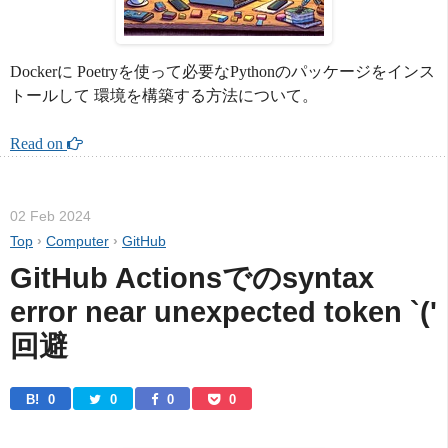
Dockerに Poetryを使って必要なPythonのパッケージをインス
トールして 環境を構築する方法について。
Read on 
02 Feb 2024
Top
›
Computer
›
GitHub
GitHub Actionsでのsyntax 
error near unexpected token `(' 
回避
B! 
0
0
0
0