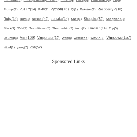
Python(76)
PuTTY(14)
RaspberryPi(18)
Prompt(3)
PyPi(1)
Qi(1)
Rakuten(3)
Ruby(14)
screen(42)
sentaku(14)
Shopping(52)
Rust(1)
Shell(1)
Shoppiong(1)
TravisCI(14)
Slack(3)
SVN(2)
TeamViewer(5)
Thunderbird(2)
tmux(7)
Trip(5)
Windows(157)
Vim(109)
Vimperator(19)
Ubuntu(4)
Web(6)
wercker(6)
WiMAX(2)
Zsh(52)
Word(1)
yamy(7)
Sponsored Links