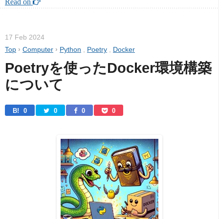
Read on 
17 Feb 2024
Top
›
Computer
›
Python
,
Poetry
,
Docker
Poetryを使ったDocker環境構築
について
B! 
0
0
0
0