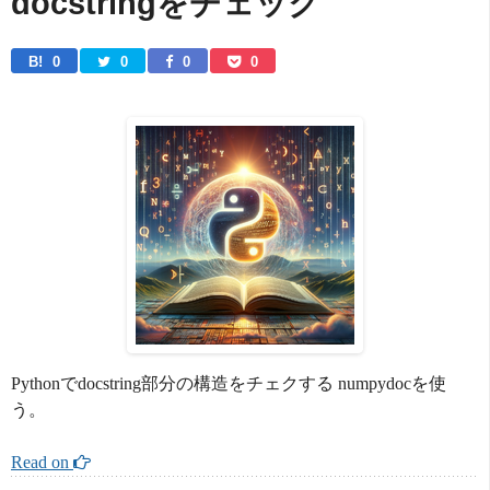
docstringをチェック
B! 
0
0
0
0
Pythonでdocstring部分の構造をチェクする numpydocを使
う。
Read on 