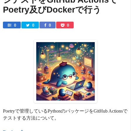
Poetry及びDockerで行う
B! 
0
0
0
0
Poetryで管理しているPythonのパッケージをGitHub Actionsで
テストする方法について。