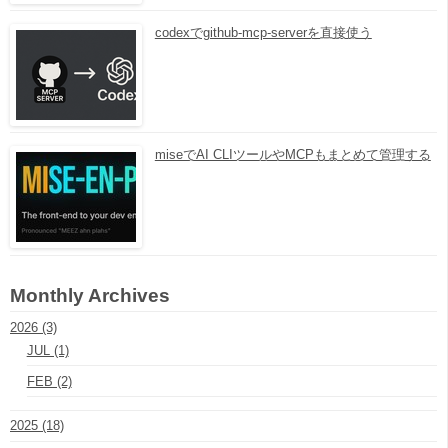
codexでgithub-mcp-serverを直接使う
miseでAI CLIツールやMCPもまとめて管理する
Monthly Archives
2026 (3)
JUL (1)
FEB (2)
2025 (18)