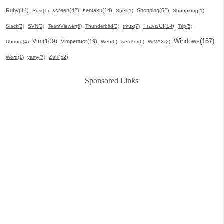
Ruby(14)
screen(42)
sentaku(14)
Shopping(52)
Rust(1)
Shell(1)
Shoppiong(1)
TravisCI(14)
Slack(3)
SVN(2)
TeamViewer(5)
Thunderbird(2)
tmux(7)
Trip(5)
Windows(157)
Vim(109)
Vimperator(19)
Ubuntu(4)
Web(6)
wercker(6)
WiMAX(2)
Zsh(52)
Word(1)
yamy(7)
Sponsored Links