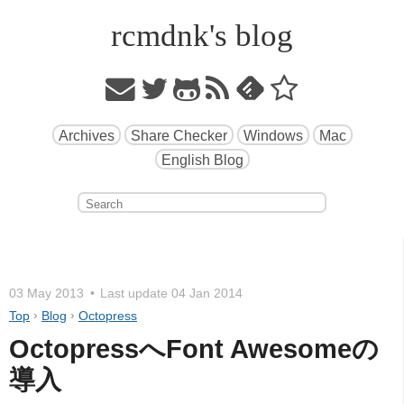
rcmdnk's blog
Archives
Share Checker
Windows
Mac
English Blog
03 May 2013
Last update
04 Jan 2014
Top
›
Blog
›
Octopress
OctopressへFont Awesomeの
導入