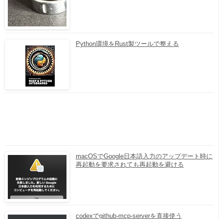
Python環境をRust製ツールで整える
macOSでGoogle日本語入力のアップデート時に
再起動を要求されても再起動を避ける
codexでgithub-mcp-serverを直接使う