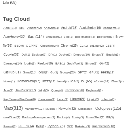
Life (69)
Tag Cloud
Android(15)
AppleScript(16)
AeroFS(2)
AI(8)
Amazon(2)
Analytics(4)
Asciinema(2)
Bash(114)
AutoHotkey(30)
Brew-
Bitbucket(1)
Blog(2)
Bookmarklet(4)
Bootstrap(3)
file(58)
Chrome(25)
BSD(9)
C-CPP(2)
Chocolatey(4)
CLI(1)
coLinux(2)
CSS(4)
Cygwin(31)
Dell(1)
Desktop(2)
DIY(1)
Docker(2)
Dropbox(10)
Emacs(3)
English(5)
Evernote(14)
Firefox(59)
Git(42)
feedly(1)
GAS(1)
GeekTool(3)
Ginger(1)
GitHub(81)
Gmail(16)
Google(20)
GNU(8)
Go(3)
GPT(5)
GPU(1)
HHKB(13)
Homebrew(97)
IoT(65)
iPhone(14)
Home(1)
IFTTT(12)
Install(4)
iOS(2)
iTerm2(4)
JavaScript(27)
Karabiner(26)
Java(2)
Jekyll(3)
jQuery(4)
Keyboard(1)
Linux(69)
KeyRemap4MacBook(8)
Kramdown(1)
Latex(1)
Liquid(2)
Lubuntu(3)
Mac(313)
Octopress(125)
Network(32)
Markdown(12)
Music(8)
Obsidian(4)
ownCloud(2)
PackageManagement(3)
Pocket(4)
Poetry(3)
PowerShell(8)
PR(3)
Python(76)
PuTTY(14)
RaspberryPi(18)
Prompt(3)
PyPi(1)
Qi(1)
Rakuten(3)