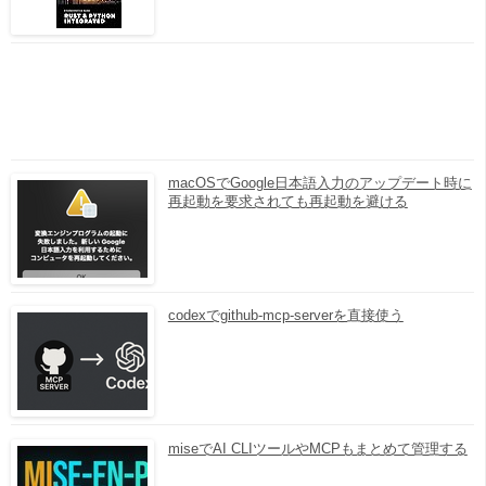
macOSでGoogle日本語入力のアップデート時に
再起動を要求されても再起動を避ける
codexでgithub-mcp-serverを直接使う
miseでAI CLIツールやMCPもまとめて管理する