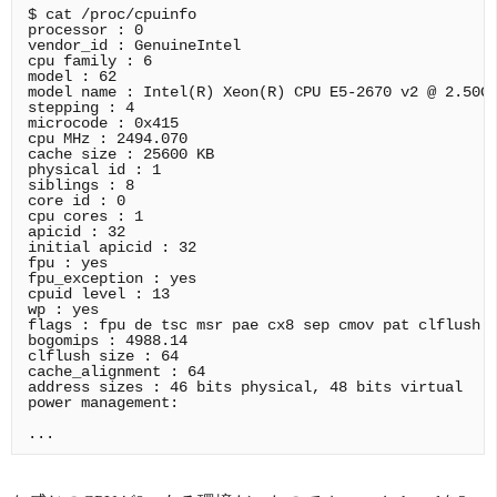
$ cat /proc/cpuinfo

processor : 0

vendor_id : GenuineIntel

cpu family : 6

model : 62

model name : Intel(R) Xeon(R) CPU E5-2670 v2 @ 2.50GH
stepping : 4

microcode : 0x415

cpu MHz : 2494.070

cache size : 25600 KB

physical id : 1

siblings : 8

core id : 0

cpu cores : 1

apicid : 32

initial apicid : 32

fpu : yes

fpu_exception : yes

cpuid level : 13

wp : yes

flags : fpu de tsc msr pae cx8 sep cmov pat clflush m
bogomips : 4988.14

clflush size : 64

cache_alignment : 64

address sizes : 46 bits physical, 48 bits virtual

power management:
