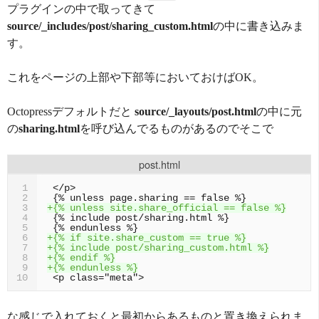
プラグインの中で取ってきて
source/_includes/post/sharing_custom.html
の中に書き込みま
す。
これをページの上部や下部等においておけばOK。
Octopressデフォルトだと
source/_layouts/post.html
の中に元
の
sharing.html
を呼び込んでるものがあるのでそこで
post.html
1
2
+{% unless site.share_official == false %}
3
4
5
+{% if site.share_custom == true %}
6
+{% include post/sharing_custom.html %}
7
+{% endif %}
8
+{% endunless %}
9
10
な感じで入れておくと最初からあるものと置き換えられま