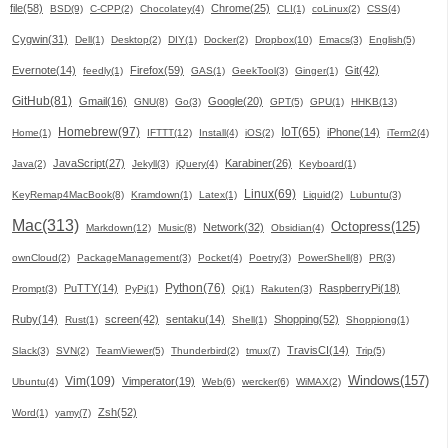
file(58)
Chrome(25)
BSD(9)
C-CPP(2)
Chocolatey(4)
CLI(1)
coLinux(2)
CSS(4)
Cygwin(31)
Dell(1)
Desktop(2)
DIY(1)
Docker(2)
Dropbox(10)
Emacs(3)
English(5)
Evernote(14)
Firefox(59)
Git(42)
feedly(1)
GAS(1)
GeekTool(3)
Ginger(1)
GitHub(81)
Gmail(16)
Google(20)
GNU(8)
Go(3)
GPT(5)
GPU(1)
HHKB(13)
Homebrew(97)
IoT(65)
iPhone(14)
Home(1)
IFTTT(12)
Install(4)
iOS(2)
iTerm2(4)
JavaScript(27)
Karabiner(26)
Java(2)
Jekyll(3)
jQuery(4)
Keyboard(1)
Linux(69)
KeyRemap4MacBook(8)
Kramdown(1)
Latex(1)
Liquid(2)
Lubuntu(3)
Mac(313)
Octopress(125)
Network(32)
Markdown(12)
Music(8)
Obsidian(4)
ownCloud(2)
PackageManagement(3)
Pocket(4)
Poetry(3)
PowerShell(8)
PR(3)
Python(76)
PuTTY(14)
RaspberryPi(18)
Prompt(3)
PyPi(1)
Qi(1)
Rakuten(3)
Ruby(14)
screen(42)
sentaku(14)
Shopping(52)
Rust(1)
Shell(1)
Shoppiong(1)
TravisCI(14)
Slack(3)
SVN(2)
TeamViewer(5)
Thunderbird(2)
tmux(7)
Trip(5)
Windows(157)
Vim(109)
Vimperator(19)
Ubuntu(4)
Web(6)
wercker(6)
WiMAX(2)
Zsh(52)
Word(1)
yamy(7)