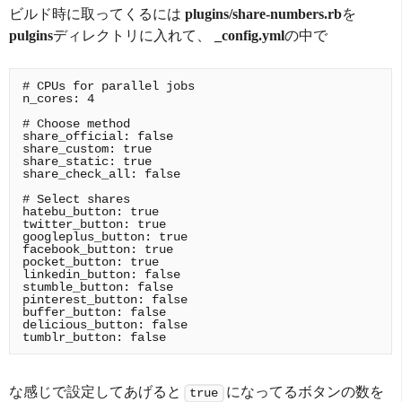
ビルド時に取ってくるには
plugins/share-numbers.rb
を
pulgins
ディレクトリに入れて、
_config.yml
の中で
# CPUs for parallel jobs

n_cores: 4

# Choose method

share_official: false

share_custom: true

share_static: true

share_check_all: false

# Select shares

hatebu_button: true

twitter_button: true

googleplus_button: true

facebook_button: true

pocket_button: true

linkedin_button: false

stumble_button: false

pinterest_button: false

buffer_button: false

delicious_button: false

な感じで設定してあげると
になってるボタンの数を
true