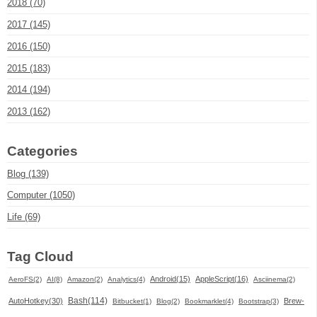
2018 (70)
2017 (145)
2016 (150)
2015 (183)
2014 (194)
2013 (162)
Categories
Blog (139)
Computer (1050)
Life (69)
Tag Cloud
Android(15)
AppleScript(16)
AeroFS(2)
AI(8)
Amazon(2)
Analytics(4)
Asciinema(2)
Bash(114)
AutoHotkey(30)
Brew-
Bitbucket(1)
Blog(2)
Bookmarklet(4)
Bootstrap(3)