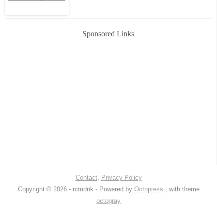
Sponsored Links
Contact
,
Privacy Policy
Copyright © 2026 - rcmdnk -
Powered by
Octopress
, with theme
octogray