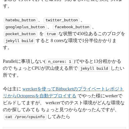
す。
、
、
hatebu_button
twitter_button
、
、
googleplus_button
facebook_button
を
な状態で450位あるこのブログを
pocket_button
true
すると 8 coresな環境で1分半位かかりま
jekyll build
す。
Parallelに事項しない(
)でやると13分程かかる
n_cores: 1
ので ちょっとCPUが沢山使える所で
したい
jekyll build
所です。
今は主に
werckerを使ってBitbucketのプライベートレポジト
リからOctopressを自動デプロイする
でやった様にwerkerで
ビルドしてますが、 werkcerでのテスト環境がどんな環境な
のか探してみても ちょっと見つからなかったんですが、
してみたら
cat /proc/cpuinfo