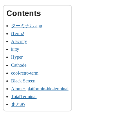
ターミナル.app
iTerm2
Alacritty
kitty
Hyper
Cathode
cool-retro-term
Black Screen
Atom + platformio-ide-terminal
TotalTerminal
まとめ