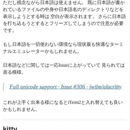
ただし残念ながら日本語は使えません。 既に日本語が書か
れているファイルの中身や日本語名のディレクトリなどを
表示しようとする時は 空白が表示されます。 さらに日本語
を打ち込もうとするとフリーズしてしまうので注意が必要
です。
もし日本語を一切使わない環境なら現状最も快適なターミ
ナルエミュレーターかもしれません。
日本語などに関しては一応Issueに上がっていて 見られては
居る模様。
Full unicode support · Issue #306 · jwilm/alacritty
これが上手く出来る様になるとiTerm2と入れ替えても良い
かもしれません。
kitty