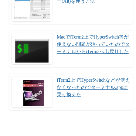
ー(Alt)を使う方法
MacでiTerm2上でHyperSwitch等が
使えない問題が治っていたのでタ
ーミナルからiTerm2へ出戻りした
iTerm2上でHyperSwitchなどが使え
なくなったのでターミナル.appに
乗り換えた