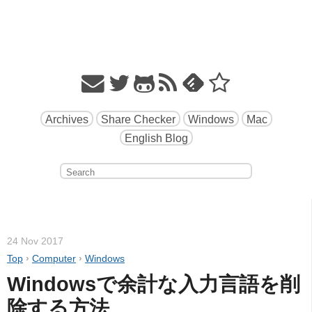
Archives
Share Checker
Windows
Mac
English Blog
24 Nov 2017
Top
›
Computer
›
Windows
Windowsで余計な入力言語を削
除する方法