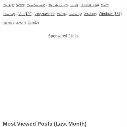
TravisCI(14)
Slack(3)
SVN(2)
TeamViewer(5)
Thunderbird(2)
tmux(7)
Trip(5)
Windows(157)
Vim(109)
Vimperator(19)
Ubuntu(4)
Web(6)
wercker(6)
WiMAX(2)
Zsh(52)
Word(1)
yamy(7)
Sponsored Links
Most Viewed Posts (Last Month)