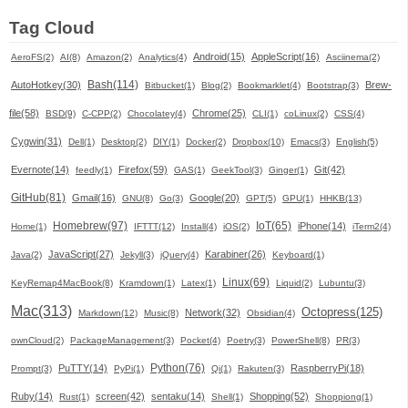
Tag Cloud
Android(15)
AppleScript(16)
AeroFS(2)
AI(8)
Amazon(2)
Analytics(4)
Asciinema(2)
Bash(114)
AutoHotkey(30)
Brew-
Bitbucket(1)
Blog(2)
Bookmarklet(4)
Bootstrap(3)
file(58)
Chrome(25)
BSD(9)
C-CPP(2)
Chocolatey(4)
CLI(1)
coLinux(2)
CSS(4)
Cygwin(31)
Dell(1)
Desktop(2)
DIY(1)
Docker(2)
Dropbox(10)
Emacs(3)
English(5)
Evernote(14)
Firefox(59)
Git(42)
feedly(1)
GAS(1)
GeekTool(3)
Ginger(1)
GitHub(81)
Gmail(16)
Google(20)
GNU(8)
Go(3)
GPT(5)
GPU(1)
HHKB(13)
Homebrew(97)
IoT(65)
iPhone(14)
Home(1)
IFTTT(12)
Install(4)
iOS(2)
iTerm2(4)
JavaScript(27)
Karabiner(26)
Java(2)
Jekyll(3)
jQuery(4)
Keyboard(1)
Linux(69)
KeyRemap4MacBook(8)
Kramdown(1)
Latex(1)
Liquid(2)
Lubuntu(3)
Mac(313)
Octopress(125)
Network(32)
Markdown(12)
Music(8)
Obsidian(4)
ownCloud(2)
PackageManagement(3)
Pocket(4)
Poetry(3)
PowerShell(8)
PR(3)
Python(76)
PuTTY(14)
RaspberryPi(18)
Prompt(3)
PyPi(1)
Qi(1)
Rakuten(3)
Ruby(14)
screen(42)
sentaku(14)
Shopping(52)
Rust(1)
Shell(1)
Shoppiong(1)