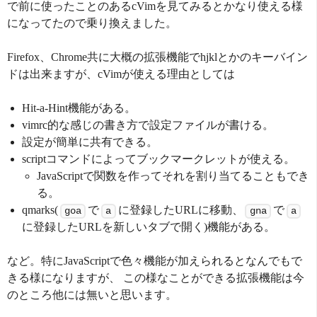
で前に使ったことのあるcVimを見てみるとかなり使える様
になってたので乗り換えました。
Firefox、Chrome共に大概の拡張機能でhjklとかのキーバイン
ドは出来ますが、cVimが使える理由としては
Hit-a-Hint機能がある。
vimrc的な感じの書き方で設定ファイルが書ける。
設定が簡単に共有できる。
scriptコマンドによってブックマークレットが使える。
JavaScriptで関数を作ってそれを割り当てることもでき
る。
qmarks(
で
に登録したURLに移動、
で
goa
a
gna
a
に登録したURLを新しいタブで開く)機能がある。
など。特にJavaScriptで色々機能が加えられるとなんでもで
きる様になりますが、 この様なことができる拡張機能は今
のところ他には無いと思います。