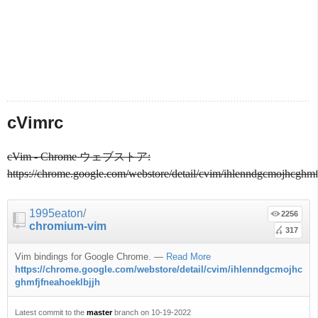
cVimrc
cVim - Chrome ウェブストア:
https://chrome.google.com/webstore/detail/cvim/ihlenndgcmojhcghmf
1995eaton
/
2256
chromium-vim
317
Vim bindings for Google Chrome.
—
Read More
https://chrome.google.com/webstore/detail/cvim/ihlenndgcmojhc
ghmfjfneahoeklbjjh
Latest commit to the
master
branch on 10-19-2022