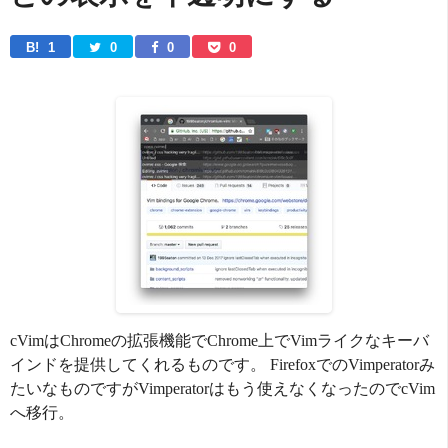
B! 
1
0
0
0
cVimはChromeの拡張機能でChrome上でVimライクなキーバ
インドを提供してくれるものです。 FirefoxでのVimperatorみ
たいなものですがVimperatorはもう使えなくなったのでcVim
へ移行。