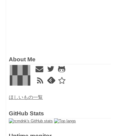
About Me
ほしいもの一覧
GitHub Stats
Uptime monitor