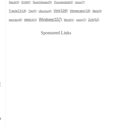
Slack(3)
SVN(2)
TeamViewer(5)
Thunderbird(2)
tmux(7)
Vim(109)
TravisCI(14)
Vimperator(19)
Trip(5)
Ubuntu(4)
Web(6)
Windows(157)
Zsh(52)
wercker(6)
WiMAX(2)
Word(1)
yamy(7)
Sponsored Links
と
。
ら