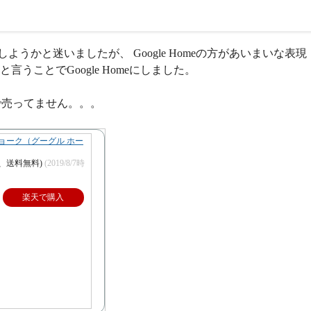
しようかと迷いましたが、 Google Homeの方があいまいな表現
言うことでGoogle Homeにしました。
onで売ってません。。。
ini チョーク（グーグル ホー
込、送料無料)
(2019/8/7時
楽天で購入