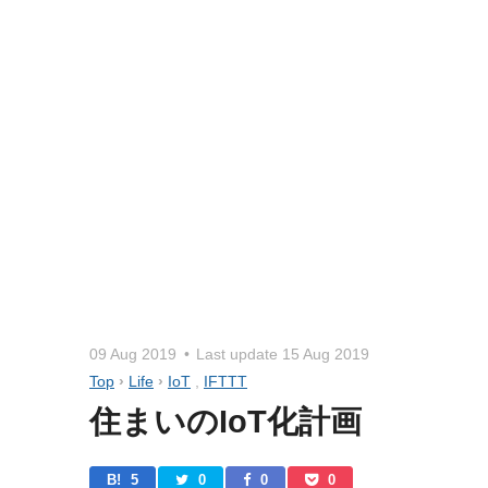
09 Aug 2019
Last update
15 Aug 2019
Top
›
Life
›
IoT
,
IFTTT
住まいのIoT化計画
B! 
5
0
0
0