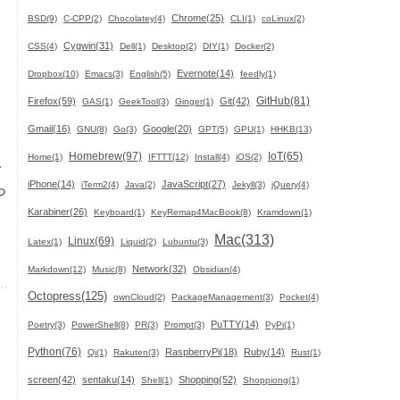
Chrome(25)
BSD(9)
C-CPP(2)
Chocolatey(4)
CLI(1)
coLinux(2)
て
Cygwin(31)
CSS(4)
Dell(1)
Desktop(2)
DIY(1)
Docker(2)
Evernote(14)
Dropbox(10)
Emacs(3)
English(5)
feedly(1)
GitHub(81)
Firefox(59)
Git(42)
GAS(1)
GeekTool(3)
Ginger(1)
Gmail(16)
Google(20)
GNU(8)
Go(3)
GPT(5)
GPU(1)
HHKB(13)
Homebrew(97)
IoT(65)
Home(1)
IFTTT(12)
Install(4)
iOS(2)
で
iPhone(14)
JavaScript(27)
iTerm2(4)
Java(2)
Jekyll(3)
jQuery(4)
っ
Karabiner(26)
Keyboard(1)
KeyRemap4MacBook(8)
Kramdown(1)
Mac(313)
Linux(69)
Latex(1)
Liquid(2)
Lubuntu(3)
Network(32)
Markdown(12)
Music(8)
Obsidian(4)
Octopress(125)
ownCloud(2)
PackageManagement(3)
Pocket(4)
PuTTY(14)
Poetry(3)
PowerShell(8)
PR(3)
Prompt(3)
PyPi(1)
Python(76)
RaspberryPi(18)
Ruby(14)
Qi(1)
Rakuten(3)
Rust(1)
screen(42)
sentaku(14)
Shopping(52)
Shell(1)
Shoppiong(1)