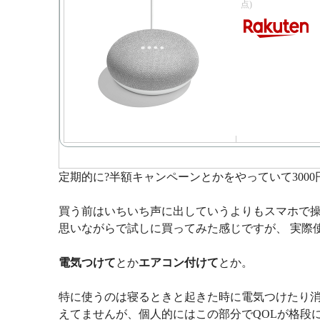
点)
定期的に?半額キャンペーンとかをやっていて300
買う前はいちいち声に出していうよりもスマホで操
思いながらで試しに買ってみた感じですが、 実際
電気つけて
とか
エアコン付けて
とか。
特に使うのは寝るときと起きた時に電気つけたり消
えてませんが、個人的にはこの部分でQOLが格段