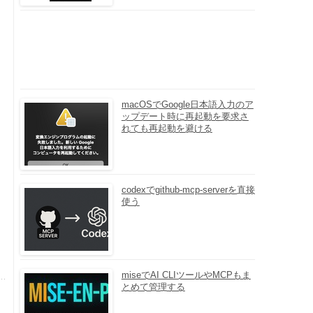
macOSでGoogle日本語入力のア
ップデート時に再起動を要求さ
れても再起動を避ける
codexでgithub-mcp-serverを直接
使う
miseでAI CLIツールやMCPもま
とめて管理する