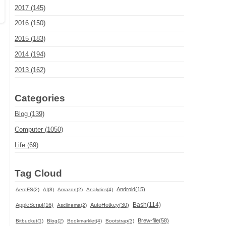
2017 (145)
2016 (150)
2015 (183)
2014 (194)
2013 (162)
Categories
Blog (139)
Computer (1050)
Life (69)
Tag Cloud
Android(15)
AeroFS(2)
AI(8)
Amazon(2)
Analytics(4)
Bash(114)
AppleScript(16)
AutoHotkey(30)
Asciinema(2)
Brew-file(58)
Bitbucket(1)
Blog(2)
Bookmarklet(4)
Bootstrap(3)