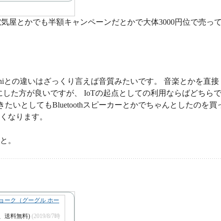
、 今は電気屋とかでも半額キャンペーンだとかで大体3000円位で売っ
ome Miniとの違いはざっくり言えば音質みたいです。 音楽とかを直接
 Homeにした方が良いですが、 IoTの起点としての利用ならばどちら
たいとしてもBluetoothスピーカーとかでちゃんとしたのを買
も良くなります。
、と。
ini チョーク（グーグル ホー
込、送料無料)
(2019/8/7時