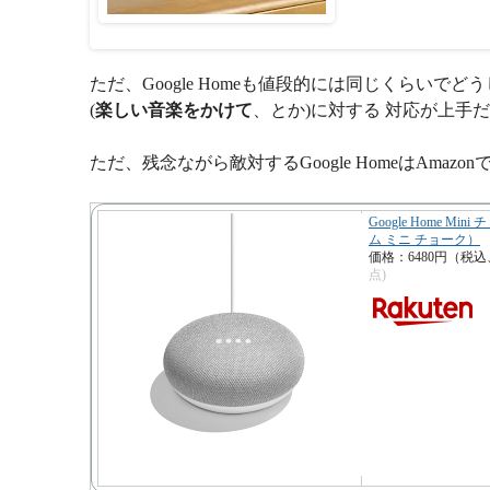
ただ、Google Homeも値段的には同じくらいでどう
(
楽しい音楽をかけて
、とか)に対する 対応が上手だと
ただ、残念ながら敵対するGoogle HomeはAmaz
Google Home M
ム ミニ チョーク）
価格：6480円（税
点)