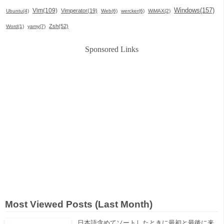
Windows(157)
Vim(109)
Vimperator(19)
Ubuntu(4)
Web(6)
wercker(6)
WiMAX(2)
Zsh(52)
Word(1)
yamy(7)
Sponsored Links
Most Viewed Posts (Last Month)
日本語含めてソートしたときに最初と最後に来