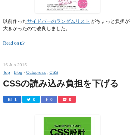
以前作った
サイドバーのランダムリスト
がちょっと負担が
大きかったので改良しました。
Read on 
16 Jun 2015
Top
›
Blog
›
Octopress
,
CSS
CSSの読み込み負担を下げる
B! 
1
0
0
0