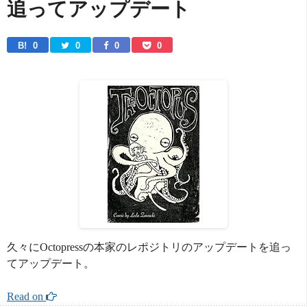
追ってアップデート
B! 
0
0
0
0
久々にOctopressの本家のレポジトリのアップデートを追っ
てアップデート。
Read on 