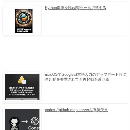
Python環境をRust製ツールで整える
macOSでGoogle日本語入力のアップデート時に
再起動を要求されても再起動を避ける
codexでgithub-mcp-serverを直接使う