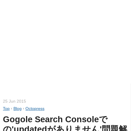
25 Jun 2015
Top
›
Blog
›
Octopress
Gogole Search Consoleで
の'updatedがありません'問題解