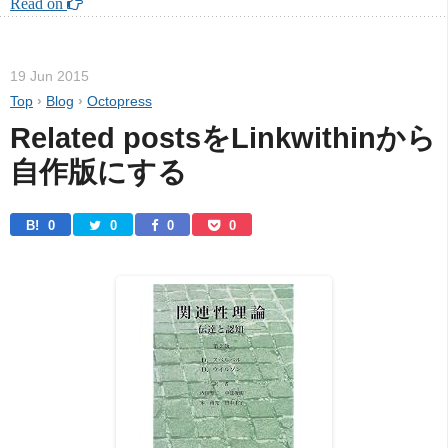
Read on 
19 Jun 2015
Top
›
Blog
›
Octopress
Related postsをLinkwithinから
自作版にする
B! 
0
0
0
0