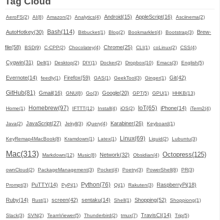
Tag Cloud
Android(15)
AppleScript(16)
AeroFS(2)
AI(8)
Amazon(2)
Analytics(4)
Asciinema(2)
Bash(114)
AutoHotkey(30)
Brew-
Bitbucket(1)
Blog(2)
Bookmarklet(4)
Bootstrap(3)
file(58)
Chrome(25)
BSD(9)
C-CPP(2)
Chocolatey(4)
CLI(1)
coLinux(2)
CSS(4)
Cygwin(31)
Dell(1)
Desktop(2)
DIY(1)
Docker(2)
Dropbox(10)
Emacs(3)
English(5)
Evernote(14)
Firefox(59)
Git(42)
feedly(1)
GAS(1)
GeekTool(3)
Ginger(1)
GitHub(81)
Gmail(16)
Google(20)
GNU(8)
Go(3)
GPT(5)
GPU(1)
HHKB(13)
Homebrew(97)
IoT(65)
iPhone(14)
Home(1)
IFTTT(12)
Install(4)
iOS(2)
iTerm2(4)
JavaScript(27)
Karabiner(26)
Java(2)
Jekyll(3)
jQuery(4)
Keyboard(1)
Linux(69)
KeyRemap4MacBook(8)
Kramdown(1)
Latex(1)
Liquid(2)
Lubuntu(3)
Mac(313)
Octopress(125)
Network(32)
Markdown(12)
Music(8)
Obsidian(4)
ownCloud(2)
PackageManagement(3)
Pocket(4)
Poetry(3)
PowerShell(8)
PR(3)
Python(76)
PuTTY(14)
RaspberryPi(18)
Prompt(3)
PyPi(1)
Qi(1)
Rakuten(3)
Ruby(14)
screen(42)
sentaku(14)
Shopping(52)
Rust(1)
Shell(1)
Shoppiong(1)
TravisCI(14)
Slack(3)
SVN(2)
TeamViewer(5)
Thunderbird(2)
tmux(7)
Trip(5)