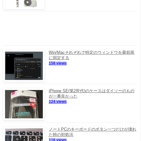
Win/Macそれぞれで特定のウィンドウを最前面
に固定する
158 views
iPhone SE(第2世代)のケースはダイソーのもの
が一番良かった
124 views
ノートPCのキーボードのボタン一つだけが壊れ
た時の対処法
116 views