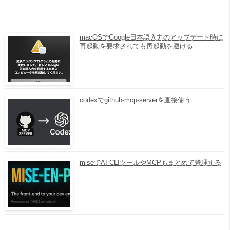
macOSでGoogle日本語入力のアップデート時に
再起動を要求されても再起動を避ける
codexでgithub-mcp-serverを直接使う
miseでAI CLIツールやMCPもまとめて管理する