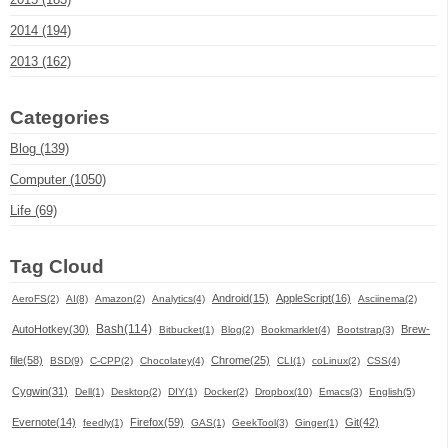
2014 (194)
2013 (162)
Categories
Blog (139)
Computer (1050)
Life (69)
Tag Cloud
Android(15)
AppleScript(16)
AeroFS(2)
AI(8)
Amazon(2)
Analytics(4)
Asciinema(2)
Bash(114)
AutoHotkey(30)
Brew-
Bitbucket(1)
Blog(2)
Bookmarklet(4)
Bootstrap(3)
file(58)
Chrome(25)
BSD(9)
C-CPP(2)
Chocolatey(4)
CLI(1)
coLinux(2)
CSS(4)
Cygwin(31)
Dell(1)
Desktop(2)
DIY(1)
Docker(2)
Dropbox(10)
Emacs(3)
English(5)
Evernote(14)
Firefox(59)
Git(42)
feedly(1)
GAS(1)
GeekTool(3)
Ginger(1)