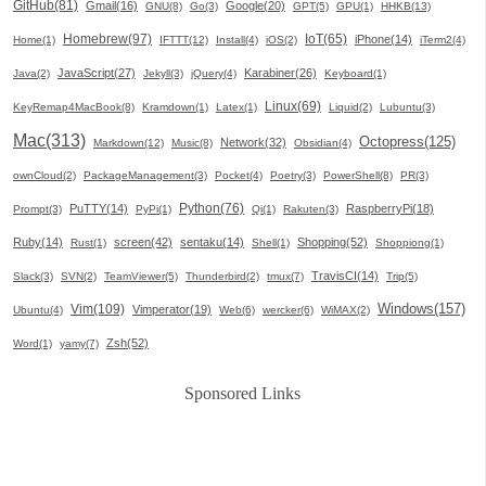
GitHub(81)
Gmail(16)
Google(20)
GNU(8)
Go(3)
GPT(5)
GPU(1)
HHKB(13)
Homebrew(97)
IoT(65)
iPhone(14)
Home(1)
IFTTT(12)
Install(4)
iOS(2)
iTerm2(4)
JavaScript(27)
Karabiner(26)
Java(2)
Jekyll(3)
jQuery(4)
Keyboard(1)
Linux(69)
KeyRemap4MacBook(8)
Kramdown(1)
Latex(1)
Liquid(2)
Lubuntu(3)
Mac(313)
Octopress(125)
Network(32)
Markdown(12)
Music(8)
Obsidian(4)
ownCloud(2)
PackageManagement(3)
Pocket(4)
Poetry(3)
PowerShell(8)
PR(3)
Python(76)
PuTTY(14)
RaspberryPi(18)
Prompt(3)
PyPi(1)
Qi(1)
Rakuten(3)
Ruby(14)
screen(42)
sentaku(14)
Shopping(52)
Rust(1)
Shell(1)
Shoppiong(1)
TravisCI(14)
Slack(3)
SVN(2)
TeamViewer(5)
Thunderbird(2)
tmux(7)
Trip(5)
Windows(157)
Vim(109)
Vimperator(19)
Ubuntu(4)
Web(6)
wercker(6)
WiMAX(2)
Zsh(52)
Word(1)
yamy(7)
Sponsored Links