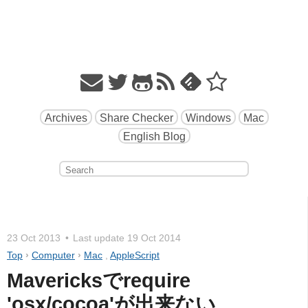
Archives
Share Checker
Windows
Mac
English Blog
23 Oct 2013
Last update
19 Oct 2014
Top
›
Computer
›
Mac
,
AppleScript
Mavericksでrequire 
'osx/cocoa'が出来ない