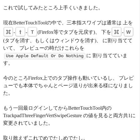
これで試してみたところ上手くいきました。
現在BetterTouchToolの中で、三本指スワイプは通常は 上を
⌘
-
⇧
-
T
(Firefox等でタブを元戻す)、 下を
⌘
-
W
(タブを消す、もしくはウィンドウを消す)、 に割り当てて
いて、 プレビューの時だけこれらを
に 割り当てていま
Use Apple Default Or Do Nothing
す。
今のところFirefox上でのタブ操作も動いているし、 プレビ
ューでも本体でちゃんとページ送りが出来る様になりまし
た。
もう一回最ログインしてからBetterTouchTool内の
TrackpadThreeFingerVertSwipeGesture の値を見ると両方共1に
変更されていました。
取り敢えずこれでめでたしめでたし。