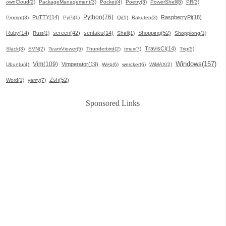
ownCloud(2)
PackageManagement(3)
Pocket(4)
Poetry(3)
PowerShell(8)
PR(3)
Python(76)
PuTTY(14)
RaspberryPi(18)
Prompt(3)
PyPi(1)
Qi(1)
Rakuten(3)
Ruby(14)
screen(42)
sentaku(14)
Shopping(52)
Rust(1)
Shell(1)
Shoppiong(1)
TravisCI(14)
Slack(3)
SVN(2)
TeamViewer(5)
Thunderbird(2)
tmux(7)
Trip(5)
Windows(157)
Vim(109)
Vimperator(19)
Ubuntu(4)
Web(6)
wercker(6)
WiMAX(2)
Zsh(52)
Word(1)
yamy(7)
Sponsored Links