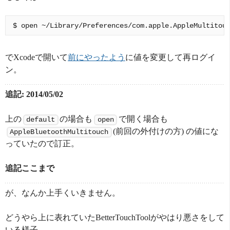
でXcodeで開いて
前にやったよう
に値を変更して再ログイ
ン。
追記: 2014/05/02
上の
の場合も
で開く場合も
default
open
(前回の外付けの方) の値にな
AppleBluetoothMultitouch
っていたので訂正。
追記ここまで
が、なんか上手くいきません。
どうやら上に表れていたBetterTouchToolがやはり悪さをして
いる様子。