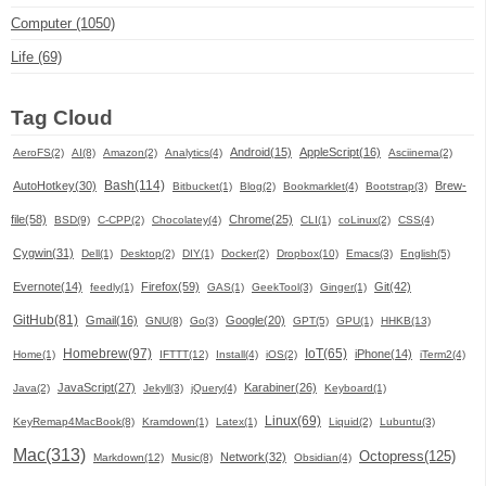
Computer (1050)
Life (69)
Tag Cloud
Android(15)
AppleScript(16)
AeroFS(2)
AI(8)
Amazon(2)
Analytics(4)
Asciinema(2)
Bash(114)
AutoHotkey(30)
Brew-
Bitbucket(1)
Blog(2)
Bookmarklet(4)
Bootstrap(3)
file(58)
Chrome(25)
BSD(9)
C-CPP(2)
Chocolatey(4)
CLI(1)
coLinux(2)
CSS(4)
Cygwin(31)
Dell(1)
Desktop(2)
DIY(1)
Docker(2)
Dropbox(10)
Emacs(3)
English(5)
Evernote(14)
Firefox(59)
Git(42)
feedly(1)
GAS(1)
GeekTool(3)
Ginger(1)
GitHub(81)
Gmail(16)
Google(20)
GNU(8)
Go(3)
GPT(5)
GPU(1)
HHKB(13)
Homebrew(97)
IoT(65)
iPhone(14)
Home(1)
IFTTT(12)
Install(4)
iOS(2)
iTerm2(4)
JavaScript(27)
Karabiner(26)
Java(2)
Jekyll(3)
jQuery(4)
Keyboard(1)
Linux(69)
KeyRemap4MacBook(8)
Kramdown(1)
Latex(1)
Liquid(2)
Lubuntu(3)
Mac(313)
Octopress(125)
Network(32)
Markdown(12)
Music(8)
Obsidian(4)