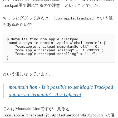
Trackpad用で別れてるので注意、ということでした。
ちょっとググってみると、
という値
com.apple.trackpad
もあるみたいで、
$ defaults find com.apple.trackpad

Found 3 keys in domain 'Apple Global Domain': {

    "com.apple.trackpad.momentumScroll" = 0;

    "com.apple.trackpad.scaling" = "1.700111";

    "com.apple.trackpad.scrolling" = "1.7";

という値になっています。
mountain lion - Is it possible to set Magic Trackpad 
option via Terminal? - Ask Different
これはMountain Lionですが、見ると、
と
の値
com.apple.trackpad
AppleBluetoothMultitouch