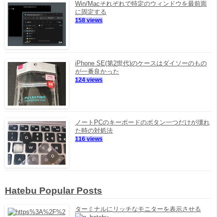
Win/Macそれぞれで特定のウィンドウを最前面
に固定する
158 views
iPhone SE(第2世代)のケースはダイソーのもの
が一番良かった
124 views
ノートPCのキーボードのボタン一つだけが壊れ
た時の対処法
116 views
Hatebu Popular Posts
ターミナルにリッチなモニターを表示させる