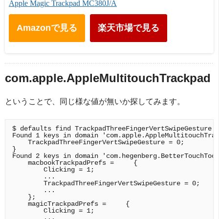
Apple Magic Trackpad MC380J/A
Amazonで見る
楽天市場で見る
com.apple.AppleMultitouchTrackpad
ということで、同じ様な値が無いか探してみます。
$ defaults find TrackpadThreeFingerVertSwipeGesture

Found 1 keys in domain 'com.apple.AppleMultitouchTrac
    TrackpadThreeFingerVertSwipeGesture = 0;

}

Found 2 keys in domain 'com.hegenberg.BetterTouchTool
    macbookTrackpadPrefs =     {

        Clicking = 1;

        ...

        TrackpadThreeFingerVertSwipeGesture = 0;

        ...

    };

    magicTrackpadPrefs =     {

        Clicking = 1;

        ...
