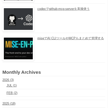
codexでgithub-mcp-serverを直接使う
miseでAI CLIツールやMCPもまとめて管理する
Monthly Archives
2026 (3)
JUL (1)
FEB (2)
2025 (18)