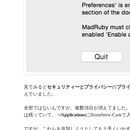
見てみると
セキュリティーとプライバシー
の
プラ
えていました。
全部ではないんですが、複数項目が消えてました。
は残っていて、
~/Applications
にHomebrew-Ca
ですが、これらを追加しようとしても上手くいかず