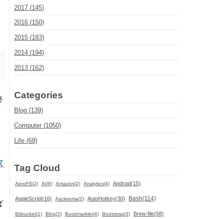
2017 (145)
2016 (150)
2015 (183)
2014 (194)
2013 (162)
Categories
終
Blog (139)
Computer (1050)
Life (69)
ス
Tag Cloud
Android(15)
AeroFS(2)
AI(8)
Amazon(2)
Analytics(4)
Bash(114)
AppleScript(16)
AutoHotkey(30)
Asciinema(2)
ば
Brew-file(58)
Bitbucket(1)
Blog(2)
Bookmarklet(4)
Bootstrap(3)