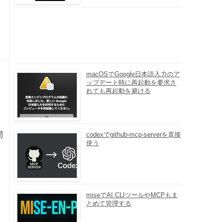
macOSでGoogle日本語入力のア
ップデート時に再起動を要求さ
れても再起動を避ける
間
codexでgithub-mcp-serverを直接
使う
miseでAI CLIツールやMCPもま
とめて管理する