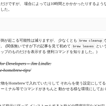
だけですが、 場合によっては10時間とかかかったりするよう
ました。
倒が起こる可能性は減りますが、 少なくとも
brew cleanup
。 (関係無いですが下の記事を見て初めて
とい
brew leaves
ップのものだけを表示する 便利コマンドを知りました。)
or Developers – Jim Lindle:
de-homebrew-tips/
な物をHomebrewで入れていたりして それらを使う設定にしてる
ターミナル等でコマンドがきちんと 動かせる様な環境にしてお
ロードしてきて指示に従って インストールすると殆どの環境設定などが引