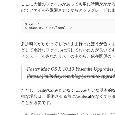
ここに大量のファイルがあっても単に時間がかかる
のでファイルを退避させてからアップグレードし
$ cd ~/

多少時間がかかってもそのまま行ったほうが色々面
どして余計なファイルは消しておいた方が良いです
インストールされたリストの中から、依存関係のト
Faster Mac OS X 10.10 Yosemite Upgrades f
(https://jimlindley.com/blog/yosemite-upgra
ただし、bashやzshみたいなシェルみたいな基本的
様な場合は、 退避させる前に
/usr/local
がなくても
ことが必要です。
これでApple StoreからYosemiteをダウン