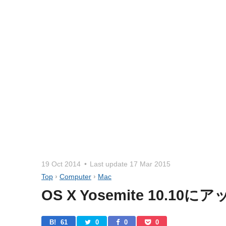
19 Oct 2014
Last update
17 Mar 2015
Top
›
Computer
›
Mac
OS X Yosemite 10
B! 
61
0
0
0