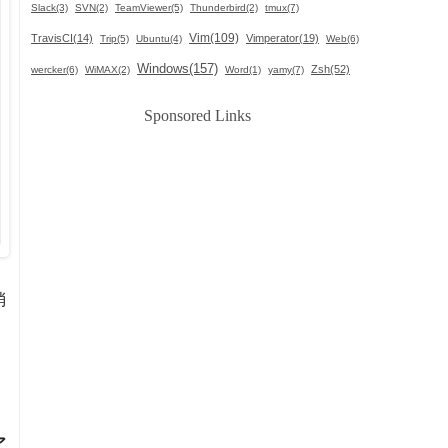
Slack(3)
SVN(2)
TeamViewer(5)
Thunderbird(2)
tmux(7)
Vim(109)
TravisCI(14)
Vimperator(19)
Trip(5)
Ubuntu(4)
Web(6)
Windows(157)
Zsh(52)
wercker(6)
WiMAX(2)
Word(1)
yamy(7)
Sponsored Links
消
リ
ア