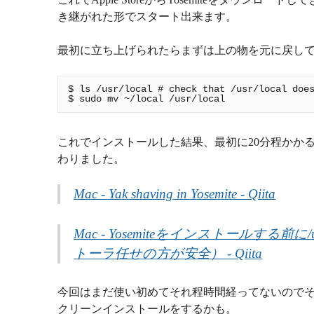
き継がれた形でスタート出来ます。
最初に立ち上げられたらまずは上の物を元に戻し
$ ls /usr/local # check that /usr/local does
これでインストールした結果、最初に20分程かか
わりました。
Mac - Yak shaving in Yosemite - Qiita
Mac - Yosemiteをインストールする
トーラ任せの方が安全） - Qiita
今回はまだ使い初めてそれ程時間経ってないのでそ
クリーンインストールをするかも。