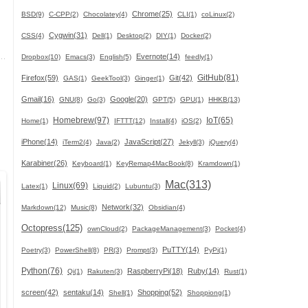
Chrome(25)
BSD(9)
C-CPP(2)
Chocolatey(4)
CLI(1)
coLinux(2)
Cygwin(31)
CSS(4)
Dell(1)
Desktop(2)
DIY(1)
Docker(2)
Evernote(14)
Dropbox(10)
Emacs(3)
English(5)
feedly(1)
GitHub(81)
Firefox(59)
Git(42)
GAS(1)
GeekTool(3)
Ginger(1)
Gmail(16)
Google(20)
GNU(8)
Go(3)
GPT(5)
GPU(1)
HHKB(13)
Homebrew(97)
IoT(65)
Home(1)
IFTTT(12)
Install(4)
iOS(2)
iPhone(14)
JavaScript(27)
iTerm2(4)
Java(2)
Jekyll(3)
jQuery(4)
Karabiner(26)
Keyboard(1)
KeyRemap4MacBook(8)
Kramdown(1)
Mac(313)
Linux(69)
Latex(1)
Liquid(2)
Lubuntu(3)
Network(32)
Markdown(12)
Music(8)
Obsidian(4)
Octopress(125)
ownCloud(2)
PackageManagement(3)
Pocket(4)
PuTTY(14)
Poetry(3)
PowerShell(8)
PR(3)
Prompt(3)
PyPi(1)
Python(76)
RaspberryPi(18)
Ruby(14)
Qi(1)
Rakuten(3)
Rust(1)
screen(42)
sentaku(14)
Shopping(52)
Shell(1)
Shoppiong(1)