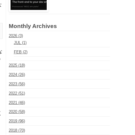
な
Monthly Archives
2026 (3)
JUL (1)
な
FEB (2)
う
2025 (18)
2024 (26)
2023 (56)
2022 (51)
2021 (46)
2020 (58)
く
2019 (96)
2018 (70)