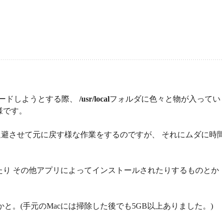
グレードしようとする際、
/usr/local
フォルダに色々と物が入ってい
様です。
避させて元に戻す様な作業をするのですが、 それにムダに時
ていたり その他アプリによってインストールされたりするものとか
かと。(手元のMacには掃除した後でも5GB以上ありました。)