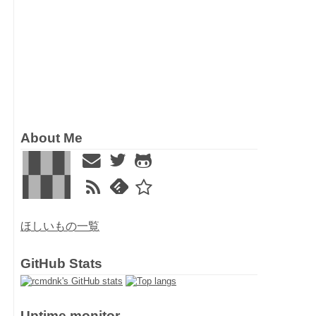
About Me
ほしいもの一覧
GitHub Stats
Uptime monitor