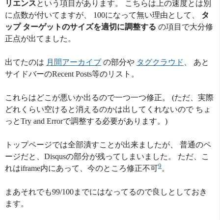
リエンス
という項目があります。 こちらは上の速度とは別
に点数が付いてますが、 100になって無い理由として、
タ
ップ ターゲットのサイズを適切に調整する
の項目で大分修
正点が出てました。
出てたのは
月間アーカイブ
の部分や
タグクラウド
、 あと
サイドバーのRecent Posts等のリスト。
これらはどこが悪いか出るので一つ一つ修正。 (ただ、実際
どれくらい空けると消えるのかは出してくれないので ちょ
っとTry and Errorで調整する必要があります。)
トップページでは全部潰すことが出来ましたが、 普通のペ
ージだと、Disqusの部分が残ってしまいました。 ただ、こ
9
れはiframe内にあって、今のところ修正不可
。
まあそれでも99/100までにはなってるので良しとしておき
ます。