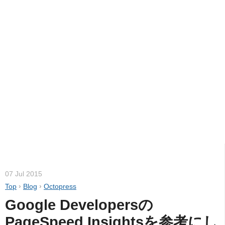
07 Jul 2015
Top
›
Blog
›
Octopress
Google Developersの
PageSpeed Insightsを参考にし