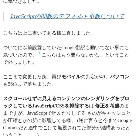
に気づきました。
JavaScriptの関数のデフォルト引数について
こちらは上に書いてある様に直しました。
ついでに以前設置していたGoogle翻訳も動いてない事にも
3
気づいたので、
こちらはもう要らないかな、ということ
で外しました。
ここまで変更した所、再び
モバイル
の判定が49、
パソコン
も56位まで落ちました。
スクロールせずに見えるコンテンツのレンダリングをブロ
ックしているJavaScript/CSSを排除する
は
修正を考慮
のま
まですが、JavaScriptで呼んだりしてる ものがキャッシュと
か圧縮とかの所に影響してる様。 (逆に言うと今までGoogle
Chromeだと途中でこけて無視されてた部分が結構あったと
いうこと。。。)