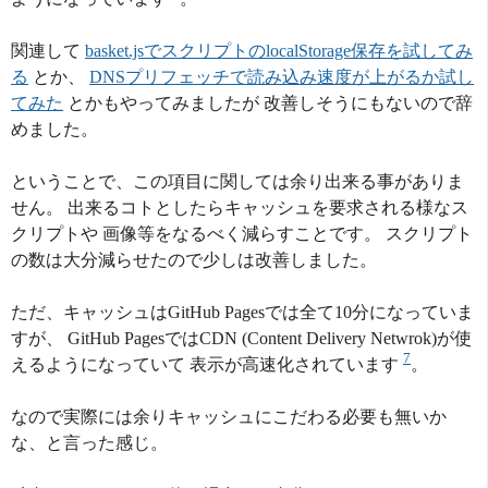
関連して
basket.jsでスクリプトのlocalStorage保存を試してみ
る
とか、
DNSプリフェッチで読み込み速度が上がるか試し
てみた
とかもやってみましたが 改善しそうにもないので辞
めました。
ということで、この項目に関しては余り出来る事がありま
せん。 出来るコトとしたらキャッシュを要求される様なス
クリプトや 画像等をなるべく減らすことです。 スクリプト
の数は大分減らせたので少しは改善しました。
ただ、キャッシュはGitHub Pagesでは全て10分になっていま
すが、 GitHub PagesではCDN (Content Delivery Netwrok)が使
7
えるようになっていて 表示が高速化されています
。
なので実際には余りキャッシュにこだわる必要も無いか
な、と言った感じ。