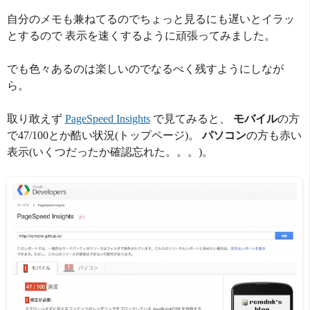
自分のメモも兼ねてるのでちょっと見るにも遅いとイラッ
とするので 表示を速くするように頑張ってみました。
でも色々あるのは楽しいのでなるべく残すようにしなが
ら。
取り敢えず
PageSpeed Insights
で見てみると、
モバイル
の方
で47/100とか酷い状況(トップページ)。
パソコン
の方も赤い
表示(いくつだったか確認忘れた。。。)。