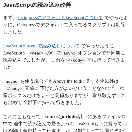
JavaScriptの読み込み改善
まず、
OctopressのデフォルトJavaScriptについて
でやったよ
うに、Octopressでデフォルトで入ってるスクリプトは削除
しました。
JavaScriptをasyncで読み込むについて
でやったように
JavaScriptを
の中で
オプションで非同期に
<head>
async
読み込んでましたが、 これを
前に持って行きま
</body>
した。
を使う場合でもAbove the foldに関する物以外は
async
2
直前に 下げた方がよいということなので
、 検
</body>
索ボックスだけちょっと関係ありますが、取り敢えずこれ
も含めて 全部下に持って行きました。
これにともなって、
source/_includes
以下にあるファイルの
中で 途中で読み込んで居るようなJavaScriptも下に持ってい
ける物は 全部持って行きました。 物によっては同じ物を何