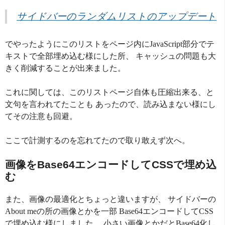
サイドバーのランダムリストのアップデート
でやったようにこのリストをページ内にJavaScript部分でテ
キストで全部埋め込む様にした所、 キャッシュの問題も大
きく削減することが出来ました。
これに関しては、このリストページ自体も圧縮出来る、と
文句を言われてたことも あったので、読み込まない様にし
てその注意も回避。
ここで計測するのを忘れてたので取り敢えず次へ。
画像をBase64エンコードしてCSSで埋め込
む
また、画像の最適化とちょっと違いますが、 サイドバーの
About meの所の画像とかを一部 Base64エンコードしてCSS
で埋め込む様にしました。 小さい画像とかだとBase64化し