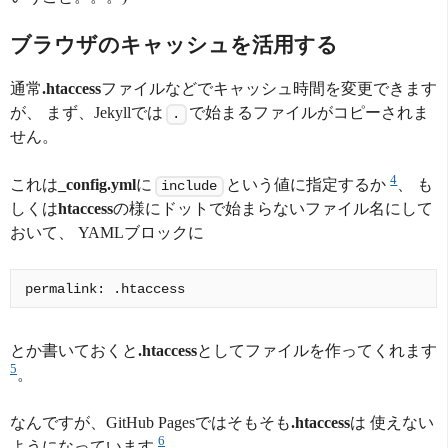
ブラウザのキャッシュを活用する
通常
.htaccess
ファイルなどでキャッシュ時間を変更できます
が、 まず、Jekyllでは
で始まるファイルがコピーされま
.
せん。
4
これは
_config.yml
に
という値に指定するか
、 も
include
しくは
htaccess
の様にドットで始まらないファイル名にして
おいて、 YAMLブロックに
とか書いておくと
.htaccess
としてファイルを作ってくれます
5
。
なんですが、GitHub Pagesではそもそも
.htaccess
は 使えない
6
ようになっています
。