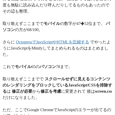
度も無駄に読み込んだり呼んだりしてるものもあったので
その辺も整理。
取り敢えずここまでで
モバイル
の数字が47
52位まで。
パ
ソコン
の方が68/100。
さらに
OctopressでJavsScriptやHTMLを圧縮する
でやったよ
うにJavaScriptをMinifyしてまとめられるものはまとめまし
た。
これで
モバイル
65の
パソコン
78まで。
取り敢えずここまでで
スクロールせずに見えるコンテンツ
のレンダリングをブロックしているJavaScript/CSSを排除す
る
は
修正が必要
から
修正を考慮
に変更されて 後は
screen.css
だけになりました。
ただ、ここでGoogle ChromeでJavaScriptのエラーが出てるの