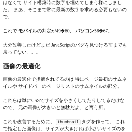
はなくて サイト構築時に数字を埋めてしまう様にしまし
た。 まあ、そこまで常に最新の数字を求める必要もないの
で。
これで
モバイル
の判定が49
60、
パソコン
56
67。
大分改善したけどまだ JavaScriptのバグを見つける前までも
戻ってない。。。
画像の最適化
画像の最適化で指摘されてるのは 特にページ最初のサムネ
イルや サイドバーのページリストのサムネイルの部分。
これらは単にCSSでサイズを小さくしてたりしてるだけな
ので、 元の画像が大きいと無駄だよ、と言う所。
これを改善するために、
タグを作って、 これ
thumbnail
で指定した画像は、サイズが大きければ小さいサイズのを