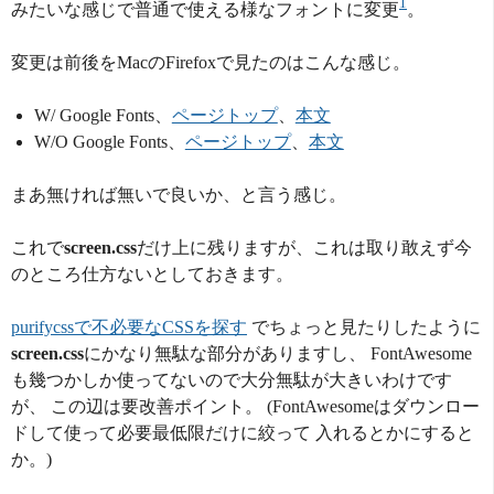
1
みたいな感じで普通で使える様なフォントに変更
。
変更は前後をMacのFirefoxで見たのはこんな感じ。
W/ Google Fonts、
ページトップ
、
本文
W/O Google Fonts、
ページトップ
、
本文
まあ無ければ無いで良いか、と言う感じ。
これで
screen.css
だけ上に残りますが、これは取り敢えず今
のところ仕方ないとしておきます。
purifycssで不必要なCSSを探す
でちょっと見たりしたように
screen.css
にかなり無駄な部分がありますし、 FontAwesome
も幾つかしか使ってないので大分無駄が大きいわけです
が、 この辺は要改善ポイント。 (FontAwesomeはダウンロー
ドして使って必要最低限だけに絞って 入れるとかにすると
か。)