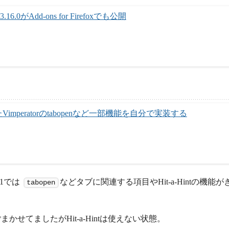
 3.16.0がAdd-ons for Firefoxでも公開
たVimperatorのtabopenなど一部機能を自分で実装する
 51では
などタブに関連する項目やHit-a-Hintの機能が
tabopen
てましたがHit-a-Hintは使えない状態。