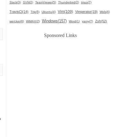
Slack(3)
SVN(2)
TeamViewer(5)
Thunderbird(2)
tmux(7)
Vim(109)
TravisCI(14)
Vimperator(19)
Trip(5)
Ubuntu(4)
Web(6)
Windows(157)
Zsh(52)
wercker(6)
WiMAX(2)
Word(1)
yamy(7)
Sponsored Links
ま
る