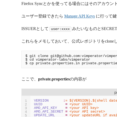
Firefox Syncとかを使ってる場合にはそのア
ユーザー登録できたら
Manage API Keys
に行って鍵
ISSUERとして
みたいなものとSECR
user:xxxx
これらをメモしておいて、公式レポジトリをclon
$ git clone 
git@github.com
:vimperator/vimper
$ cd vimperator-labs/vimperator

ここで、
private.properties
の内容が
p
VERSION
:
= $(VERSION).$(shell dat
1
UUID
=
<your UUID>
2
AMO_API_KEY
=
<your API key>
3
AMO_API_SECRET
=
<your API secret>
4
UPDATE_URL
=
<your updateURL if ava
5