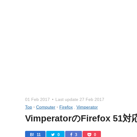
01 Feb 2017
Last update
27 Feb 2017
Top
›
Computer
›
Firefox
,
Vimperator
VimperatorのFirefo
B! 
11
0
3
0