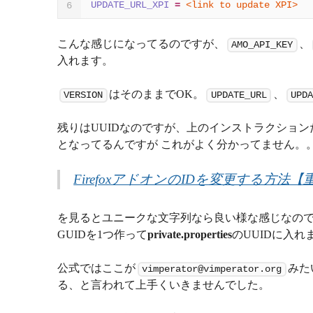
UPDATE_URL_XPI
=
<link to update XPI>
6
こんな感じになってるのですが、
、
AMO_API_KEY
入れます。
はそのままでOK。
、
VERSION
UPDATE_URL
UPDA
残りはUUIDなのですが、上のインストラクション
となってるんですが これがよく分かってません。
FirefoxアドオンのIDを変更する方法【
を見るとユニークな文字列なら良い様な感じなので
GUIDを1つ作って
private.properties
のUUIDに入れ
公式ではここが
みた
vimperator@vimperator.org
る、と言われて上手くいきませんでした。