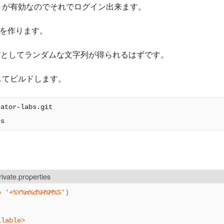
カウントが有効なのでそれでログイン出来ます。
を作ります。
ETとしてランダムな文字列が得られるはずです。
eしてビルドします。
ator-labs.git

rivate.properties
e '+%Y%m%d%H%M%S')
ilable>