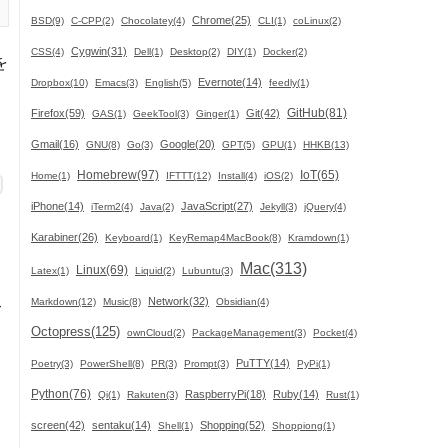
Chrome(25)
BSD(9)
C-CPP(2)
Chocolatey(4)
CLI(1)
coLinux(2)
Cygwin(31)
CSS(4)
Dell(1)
Desktop(2)
DIY(1)
Docker(2)
を
Evernote(14)
Dropbox(10)
Emacs(3)
English(5)
feedly(1)
GitHub(81)
Firefox(59)
Git(42)
GAS(1)
GeekTool(3)
Ginger(1)
Gmail(16)
Google(20)
GNU(8)
Go(3)
GPT(5)
GPU(1)
HHKB(13)
Homebrew(97)
IoT(65)
Home(1)
IFTTT(12)
Install(4)
iOS(2)
iPhone(14)
JavaScript(27)
iTerm2(4)
Java(2)
Jekyll(3)
jQuery(4)
Karabiner(26)
Keyboard(1)
KeyRemap4MacBook(8)
Kramdown(1)
Mac(313)
Linux(69)
Latex(1)
Liquid(2)
Lubuntu(3)
Network(32)
Markdown(12)
Music(8)
Obsidian(4)
て
Octopress(125)
ownCloud(2)
PackageManagement(3)
Pocket(4)
PuTTY(14)
Poetry(3)
PowerShell(8)
PR(3)
Prompt(3)
PyPi(1)
Python(76)
RaspberryPi(18)
Ruby(14)
Qi(1)
Rakuten(3)
Rust(1)
screen(42)
sentaku(14)
Shopping(52)
Shell(1)
Shoppiong(1)