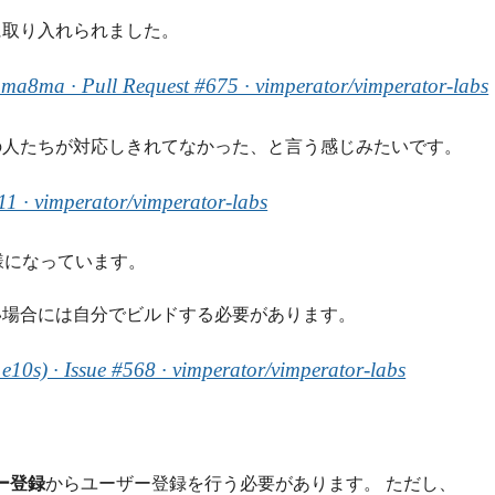
公式に取り入れられました。
y ma8ma · Pull Request #675 · vimperator/vimperator-labs
の人たちが対応しきれてなかった、と言う感じみたいです。
211 · vimperator/vimperator-labs
く様になっています。
い場合には自分でビルドする必要があります。
 e10s) · Issue #568 · vimperator/vimperator-labs
ー登録
からユーザー登録を行う必要があります。 ただし、