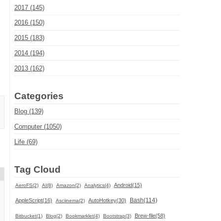
2017 (145)
2016 (150)
2015 (183)
2014 (194)
2013 (162)
Categories
Blog (139)
Computer (1050)
Life (69)
Tag Cloud
Android(15)
AeroFS(2)
AI(8)
Amazon(2)
Analytics(4)
Bash(114)
AppleScript(16)
AutoHotkey(30)
Asciinema(2)
Brew-file(58)
Bitbucket(1)
Blog(2)
Bookmarklet(4)
Bootstrap(3)