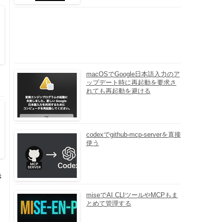
macOSでGoogle日本語入力のア
ップデート時に再起動を要求さ
れても再起動を避ける
codexでgithub-mcp-serverを直接
使う
き
miseでAI CLIツールやMCPもま
とめて管理する