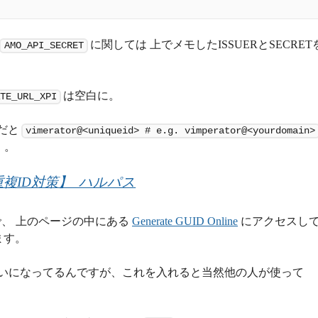
に関しては 上でメモしたISSUERとSECRET
AMO_API_SECRET
は空白に。
TE_URL_XPI
だと
vimerator@<uniqueid> # e.g. vimperator@<yourdomain>
。。
重複ID対策】  ハルパス
、 上のページの中にある
Generate GUID Online
にアクセスし
ます。
いになってるんですが、これを入れると当然他の人が使って