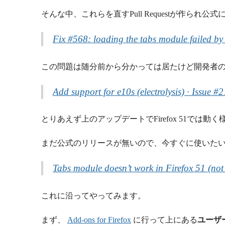
そんな中、これらを直すPull Requestが作られ
Fix #568: loading the tabs module failed b
この問題は随分前から分かっては居たけど開発者
Add support for e10s (electrolysis) · Issue #
とりあえず上のアップデートでFirefox 51では動
まだ公式のリリースが無いので、今すぐに使いた
Tabs module doesn’t work in Firefox 51 (not
これに沿ってやってみます。
まず、
Add-ons for Firefox
に行って上にある
ユーザ