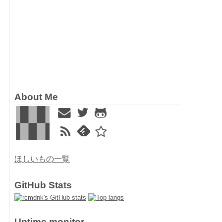
About Me
ほしいもの一覧
GitHub Stats
Uptime monitor