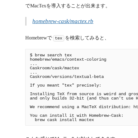
でMacTexを導入することが出来ます。
homebrew-cask/mactex.rb
Homebrewで
を検索してみると、
tex
$ brew search tex

homebrew/emacs/context-coloring

...

Caskroom/cask/mactex

...

Caskroom/versions/textual-beta

If you meant "tex" precisely:

Installing TeX from source is weird and gros
and only builds 32-bit (and thus can't use H
We recommend using a MacTeX distribution: ht
You can install it with Homebrew-Cask:
