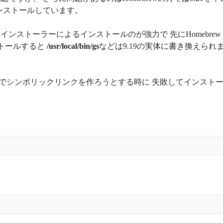
をインストールしています。
xのインストーラーによるインストールのが強力で 先にHomebrew
ストールすると
/usr/local/bin/gs
などは9.19の実体に書き換えられ
rewでシンボリックリンクを作ろうとする時に 失敗してインスト