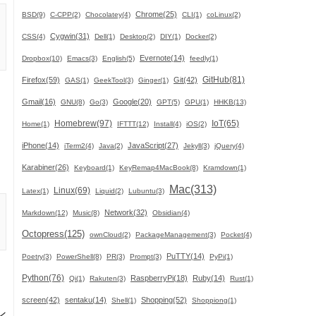
Chrome(25)
BSD(9)
C-CPP(2)
Chocolatey(4)
CLI(1)
coLinux(2)
Cygwin(31)
CSS(4)
Dell(1)
Desktop(2)
DIY(1)
Docker(2)
Evernote(14)
Dropbox(10)
Emacs(3)
English(5)
feedly(1)
GitHub(81)
Firefox(59)
Git(42)
GAS(1)
GeekTool(3)
Ginger(1)
り
Gmail(16)
Google(20)
GNU(8)
Go(3)
GPT(5)
GPU(1)
HHKB(13)
Homebrew(97)
IoT(65)
Home(1)
IFTTT(12)
Install(4)
iOS(2)
iPhone(14)
JavaScript(27)
iTerm2(4)
Java(2)
Jekyll(3)
jQuery(4)
Karabiner(26)
Keyboard(1)
KeyRemap4MacBook(8)
Kramdown(1)
Mac(313)
Linux(69)
Latex(1)
Liquid(2)
Lubuntu(3)
Network(32)
Markdown(12)
Music(8)
Obsidian(4)
Octopress(125)
ownCloud(2)
PackageManagement(3)
Pocket(4)
PuTTY(14)
Poetry(3)
PowerShell(8)
PR(3)
Prompt(3)
PyPi(1)
Python(76)
RaspberryPi(18)
Ruby(14)
Qi(1)
Rakuten(3)
Rust(1)
screen(42)
sentaku(14)
Shopping(52)
Shell(1)
Shoppiong(1)
ン