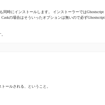
ptも同時にインストールします。 インストーラーではGhostscript
kの場合はそういったオプションは無いので必ずGhostscript
ます。
ストールされる、ということ。