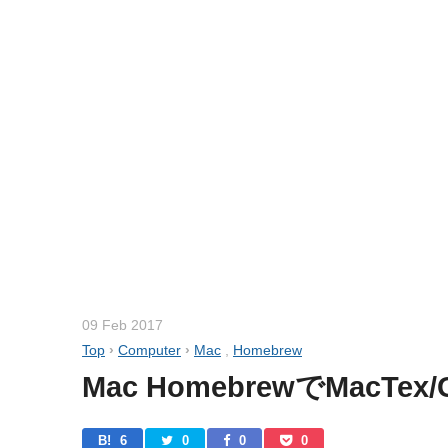
09 Feb 2017
Top
›
Computer
›
Mac
,
Homebrew
Mac HomebrewでMacTe
B! 
6
0
0
0