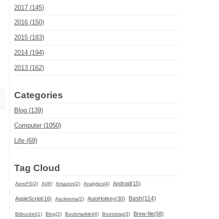
2017 (145)
2016 (150)
2015 (183)
2014 (194)
2013 (162)
Categories
Blog (139)
Computer (1050)
Life (69)
Tag Cloud
Android(15)
AeroFS(2)
AI(8)
Amazon(2)
Analytics(4)
Bash(114)
AppleScript(16)
AutoHotkey(30)
Asciinema(2)
Brew-file(58)
Bitbucket(1)
Blog(2)
Bookmarklet(4)
Bootstrap(3)