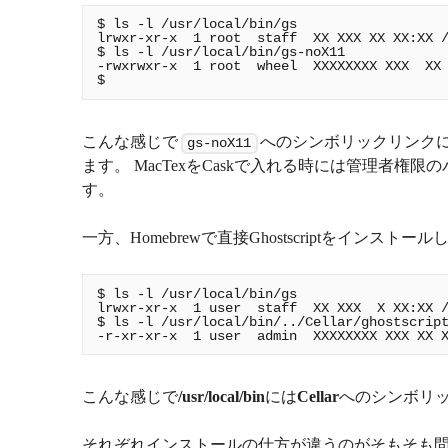
$ ls -l /usr/local/bin/gs

lrwxr-xr-x  1 root  staff  XX XXX XX XX:XX /
$ ls -l /usr/local/bin/gs-noX11

-rwxrwxr-x  1 root  wheel  XXXXXXXX XXX  XX 
こんな感じで
へのシンボリックリンクに
gs-noX11
ます。 MacTexをCaskで入れる時には管理者
す。
一方、Homebrewで直接Ghostscriptをインストー
$ ls -l /usr/local/bin/gs

lrwxr-xr-x  1 user  staff  XX XXX  X XX:XX /
$ ls -l /usr/local/bin/../Cellar/ghostscript
こんな感じで
/usr/local/bin
には
Cellar
へのシンボリ
それぞれインストールの仕方が違うのがそもそも問題で