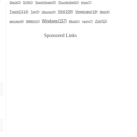
Slack(3)
SVN(2)
TeamViewer(5)
Thunderbird(2)
tmux(7)
Vim(109)
TravisCI(14)
Vimperator(19)
Trip(5)
Ubuntu(4)
Web(6)
Windows(157)
Zsh(52)
wercker(6)
WiMAX(2)
Word(1)
yamy(7)
ま
Sponsored Links
ー