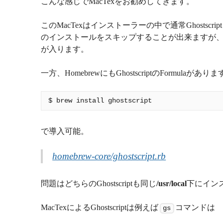
こんな感じでMacTexをお勧めしてきます。
このMacTexはインストーラーの中で通常Ghostscri
のインストールをスキップすることが出来ますが、 Cas
が入ります。
一方、HomebrewにもGhostscriptのFormulaがあり
で導入可能。
homebrew-core/ghostscript.rb
問題はどちらのGhostscriptも同じ
/usr/local
下にイン
MacTexによるGhostscriptは例えば
コマンドは
gs