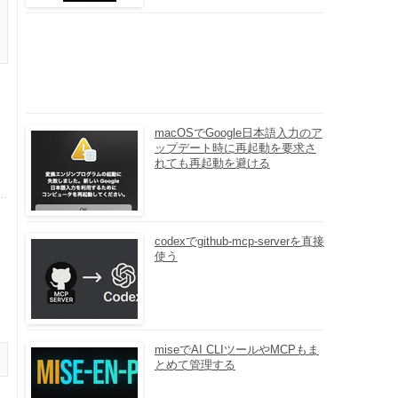
macOSでGoogle日本語入力のア
ップデート時に再起動を要求さ
れても再起動を避ける
codexでgithub-mcp-serverを直接
使う
miseでAI CLIツールやMCPもま
とめて管理する