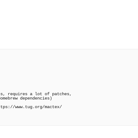
s, requires a lot of patches,

omebrew dependencies)

tps://www.tug.org/mactex/
