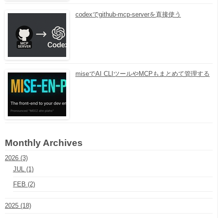
codexでgithub-mcp-serverを直接使う
miseでAI CLIツールやMCPもまとめて管理する
Monthly Archives
2026 (3)
JUL (1)
FEB (2)
2025 (18)