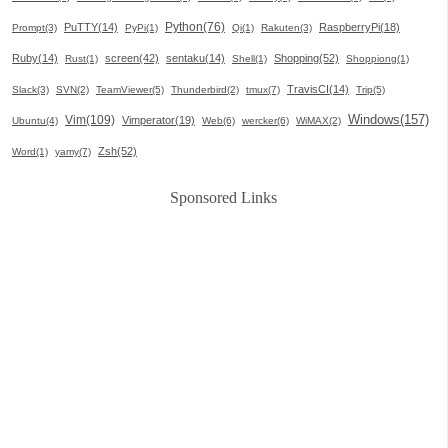
Python(76)
PuTTY(14)
RaspberryPi(18)
Prompt(3)
PyPi(1)
Qi(1)
Rakuten(3)
Ruby(14)
screen(42)
sentaku(14)
Shopping(52)
Rust(1)
Shell(1)
Shoppiong(1)
TravisCI(14)
Slack(3)
SVN(2)
TeamViewer(5)
Thunderbird(2)
tmux(7)
Trip(5)
Windows(157)
Vim(109)
Vimperator(19)
Ubuntu(4)
Web(6)
wercker(6)
WiMAX(2)
Zsh(52)
Word(1)
yamy(7)
Sponsored Links