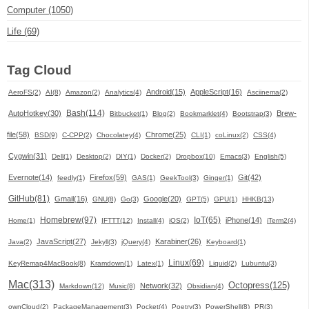
Computer (1050)
Life (69)
Tag Cloud
Android(15)
AppleScript(16)
AeroFS(2)
AI(8)
Amazon(2)
Analytics(4)
Asciinema(2)
Bash(114)
AutoHotkey(30)
Brew-
Bitbucket(1)
Blog(2)
Bookmarklet(4)
Bootstrap(3)
file(58)
Chrome(25)
BSD(9)
C-CPP(2)
Chocolatey(4)
CLI(1)
coLinux(2)
CSS(4)
Cygwin(31)
Dell(1)
Desktop(2)
DIY(1)
Docker(2)
Dropbox(10)
Emacs(3)
English(5)
Evernote(14)
Firefox(59)
Git(42)
feedly(1)
GAS(1)
GeekTool(3)
Ginger(1)
GitHub(81)
Gmail(16)
Google(20)
GNU(8)
Go(3)
GPT(5)
GPU(1)
HHKB(13)
Homebrew(97)
IoT(65)
iPhone(14)
Home(1)
IFTTT(12)
Install(4)
iOS(2)
iTerm2(4)
JavaScript(27)
Karabiner(26)
Java(2)
Jekyll(3)
jQuery(4)
Keyboard(1)
Linux(69)
KeyRemap4MacBook(8)
Kramdown(1)
Latex(1)
Liquid(2)
Lubuntu(3)
Mac(313)
Octopress(125)
Network(32)
Markdown(12)
Music(8)
Obsidian(4)
ownCloud(2)
PackageManagement(3)
Pocket(4)
Poetry(3)
PowerShell(8)
PR(3)