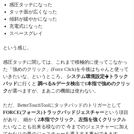
感圧タッチになった
タッチ面が広くなった
傾斜が緩やかになった
充電式になった
スペースグレイ
という感じ。
感圧タッチに関しては、これまで積極的に使ってこなかっ
た「強めのクリック」(Force Click)を今後はちゃんと使って
いきたいな、というところ。
システム環境設定
トラック
パッド
に行くと
調べる&データ検出
で
1本指で強めのクリッ
ク
が選べますが、まあこの機能は使わない。
ただ、BetterTouchToolにタッチパッドのトリガーとして
FORCE(フォース)トラックパッドジェスチャー
という項目
があり、 細かく
2本指でクリック、左指を強くクリック
み
たいなことも出来る様なので 今までのジェスチャーに加え
てかなりの量のジェスチャーを導入する事ができます。