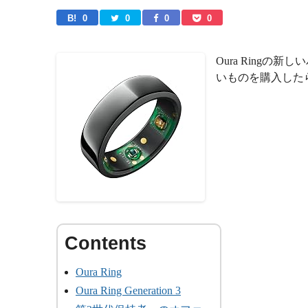
B! 
0
0
0
0
Oura Ring
いものを購入した
Oura Ring
Oura Ring Generation 3