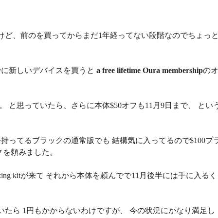
けど、前のを買ってからまだ1年経ってない段階なのでちょっ
でに新しいデバイスを買うと
a free lifetime Oura membership
の
。 と思っていたら、さらに本体$50オフも11月9日まで、 とい
ってるブラックの通常版でも 結構気に入ってるので$100プ
クを頼みました。
Sizing kitが来て それから本体を頼んでで11月後半には手に入るく
たら 1円もかからないわけですが、 今の状況にかなり満足し