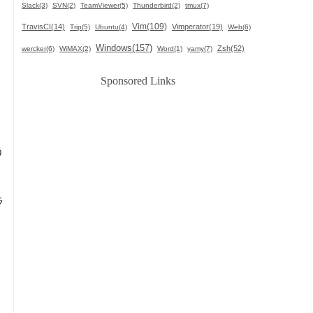
Slack(3)
SVN(2)
TeamViewer(5)
Thunderbird(2)
tmux(7)
Vim(109)
TravisCI(14)
Vimperator(19)
Trip(5)
Ubuntu(4)
Web(6)
Windows(157)
Zsh(52)
と
wercker(6)
WiMAX(2)
Word(1)
yamy(7)
Sponsored Links
オ
う
ラ