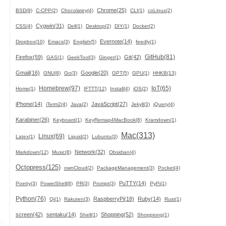
Chrome(25)
BSD(9)
C-CPP(2)
Chocolatey(4)
CLI(1)
coLinux(2)
Cygwin(31)
CSS(4)
Dell(1)
Desktop(2)
DIY(1)
Docker(2)
Evernote(14)
Dropbox(10)
Emacs(3)
English(5)
feedly(1)
GitHub(81)
Firefox(59)
Git(42)
GAS(1)
GeekTool(3)
Ginger(1)
Gmail(16)
Google(20)
GNU(8)
Go(3)
GPT(5)
GPU(1)
HHKB(13)
Homebrew(97)
IoT(65)
Home(1)
IFTTT(12)
Install(4)
iOS(2)
iPhone(14)
JavaScript(27)
iTerm2(4)
Java(2)
Jekyll(3)
jQuery(4)
Karabiner(26)
Keyboard(1)
KeyRemap4MacBook(8)
Kramdown(1)
Mac(313)
Linux(69)
Latex(1)
Liquid(2)
Lubuntu(3)
Network(32)
Markdown(12)
Music(8)
Obsidian(4)
Octopress(125)
ownCloud(2)
PackageManagement(3)
Pocket(4)
PuTTY(14)
Poetry(3)
PowerShell(8)
PR(3)
Prompt(3)
PyPi(1)
Python(76)
RaspberryPi(18)
Ruby(14)
Qi(1)
Rakuten(3)
Rust(1)
screen(42)
sentaku(14)
Shopping(52)
Shell(1)
Shoppiong(1)