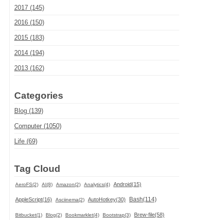
2017 (145)
2016 (150)
2015 (183)
2014 (194)
2013 (162)
Categories
Blog (139)
Computer (1050)
Life (69)
Tag Cloud
Android(15)
AeroFS(2)
AI(8)
Amazon(2)
Analytics(4)
Bash(114)
AppleScript(16)
AutoHotkey(30)
Asciinema(2)
Brew-file(58)
Bitbucket(1)
Blog(2)
Bookmarklet(4)
Bootstrap(3)