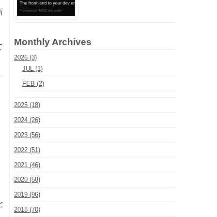
新
Monthly Archives
て
2026 (3)
JUL (1)
FEB (2)
2025 (18)
2024 (26)
2023 (56)
2022 (51)
2021 (46)
2020 (58)
2019 (96)
と
2018 (70)