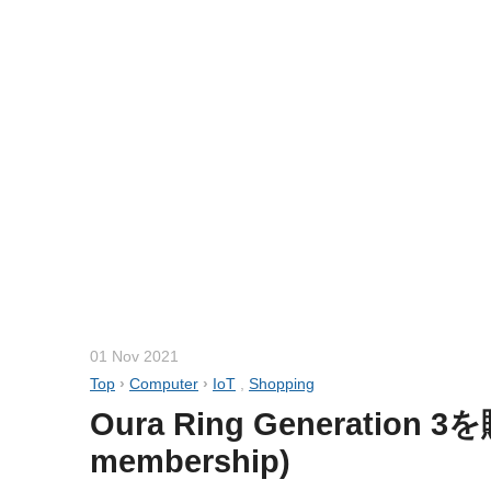
01 Nov 2021
Top
›
Computer
›
IoT
,
Shopping
Oura Ring Generation 3を購入
membership)