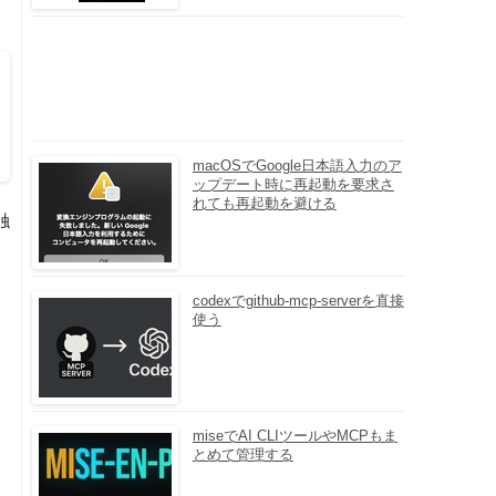
macOSでGoogle日本語入力のア
ップデート時に再起動を要求さ
れても再起動を避ける
触
codexでgithub-mcp-serverを直接
使う
miseでAI CLIツールやMCPもま
とめて管理する