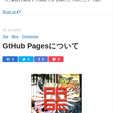
Read on 
10 Jul 2014
Top
›
Blog
›
Octopress
GtHub Pagesについて
B! 
2
0
0
0