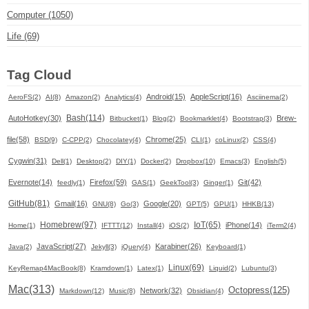
Computer (1050)
Life (69)
Tag Cloud
Android(15)
AppleScript(16)
AeroFS(2)
AI(8)
Amazon(2)
Analytics(4)
Asciinema(2)
Bash(114)
AutoHotkey(30)
Brew-
Bitbucket(1)
Blog(2)
Bookmarklet(4)
Bootstrap(3)
file(58)
Chrome(25)
BSD(9)
C-CPP(2)
Chocolatey(4)
CLI(1)
coLinux(2)
CSS(4)
Cygwin(31)
Dell(1)
Desktop(2)
DIY(1)
Docker(2)
Dropbox(10)
Emacs(3)
English(5)
Evernote(14)
Firefox(59)
Git(42)
feedly(1)
GAS(1)
GeekTool(3)
Ginger(1)
GitHub(81)
Gmail(16)
Google(20)
GNU(8)
Go(3)
GPT(5)
GPU(1)
HHKB(13)
Homebrew(97)
IoT(65)
iPhone(14)
Home(1)
IFTTT(12)
Install(4)
iOS(2)
iTerm2(4)
JavaScript(27)
Karabiner(26)
Java(2)
Jekyll(3)
jQuery(4)
Keyboard(1)
Linux(69)
KeyRemap4MacBook(8)
Kramdown(1)
Latex(1)
Liquid(2)
Lubuntu(3)
Mac(313)
Octopress(125)
Network(32)
Markdown(12)
Music(8)
Obsidian(4)