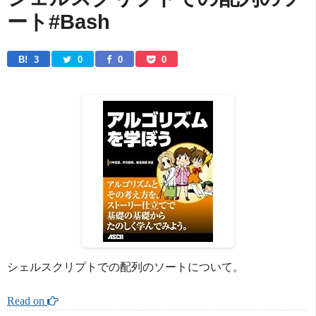
ート#Bash
B! 
3
0
0
0
シェルスクリプトでの配列のソートについて。
Read on 