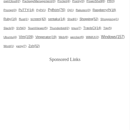
ownCloud(2)
PackageManagement(3)
Pocket(4)
Poetry(3)
PowerShell(8)
PR(3)
Python(76)
PuTTY(14)
RaspberryPi(18)
Prompt(3)
PyPi(1)
Qi(1)
Rakuten(3)
Ruby(14)
screen(42)
sentaku(14)
Shopping(52)
Rust(1)
Shell(1)
Shoppiong(1)
TravisCI(14)
Slack(3)
SVN(2)
TeamViewer(5)
Thunderbird(2)
tmux(7)
Trip(5)
Windows(157)
Vim(109)
Vimperator(19)
Ubuntu(4)
Web(6)
wercker(6)
WiMAX(2)
Zsh(52)
Word(1)
yamy(7)
Sponsored Links