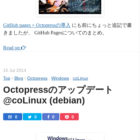
GitHub pages + Octopressの導入
にも前にちょっと追記で書
きましたが、 GitHub Pagesについてのまとめ。
Read on 
10 Jul 2014
Top
›
Blog
›
Octopress
,
Windows
,
coLinux
Octopressのアップデート
@coLinux (debian)
B! 
0
0
0
0