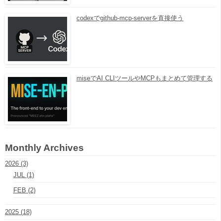
codexでgithub-mcp-serverを直接使う
miseでAI CLIツールやMCPもまとめて管理する
Monthly Archives
2026 (3)
JUL (1)
FEB (2)
2025 (18)