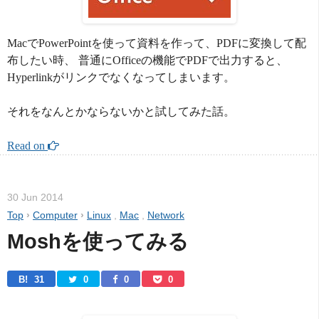
MacでPowerPointを使って資料を作って、PDFに変換して配
布したい時、 普通にOfficeの機能でPDFで出力すると、
Hyperlinkがリンクでなくなってしまいます。
それをなんとかならないかと試してみた話。
Read on 
30 Jun 2014
Top
›
Computer
›
Linux
,
Mac
,
Network
Moshを使ってみる
B! 
31
0
0
0