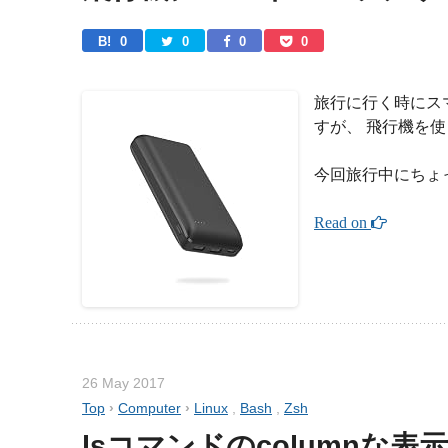
B! 
0
0
0
0
旅行に行く時にス
すが、 飛行機を
今回旅行中にちょ
Read on 
26 May 2017
Top
›
Computer
›
Linux
,
Bash
,
Zsh
lsコマンドのcolumnな表