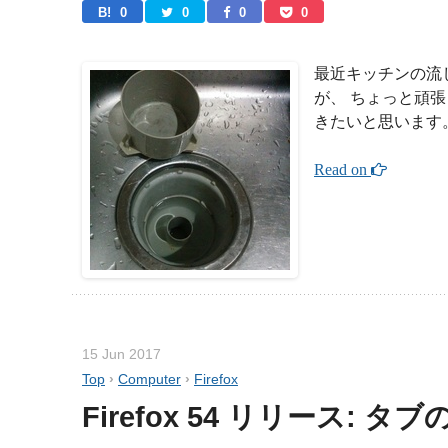
B! 
0
0
0
0
最近キッチンの流
が、 ちょっと頑
きたいと思います
Read on 
15 Jun 2017
Top
›
Computer
›
Firefox
Firefox 54 リリース: 