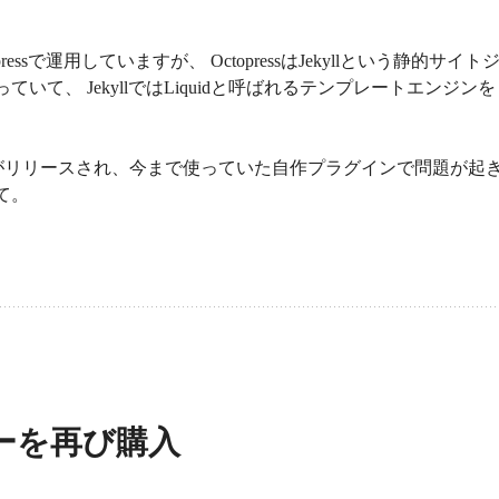
ressで運用していますが、 OctopressはJekyllという静的サイト
いて、 JekyllではLiquidと呼ばれるテンプレートエンジンを
4.0.0がリリースされ、今まで使っていた自作プラグインで問題が起
て。
リーを再び購入