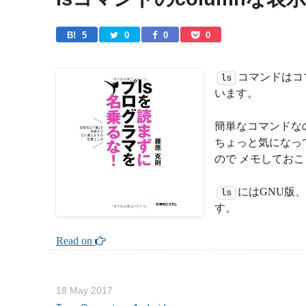
B! 
5
0
0
0
コマンドはコ
ls
います。
簡単なコマンドな
ちょっと気になっ
ので メモしてお
にはGNU版
ls
す。
Read on 
18 May 2017