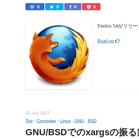
B! 
0
0
0
0
Firefox 54が
Read on 
01 Jun 2017
Top
›
Computer
›
Linux
,
GNU
,
BSD
GNU/BSDでのxargsの