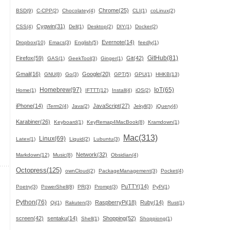
Chrome(25)
BSD(9)
C-CPP(2)
Chocolatey(4)
CLI(1)
coLinux(2)
Cygwin(31)
CSS(4)
Dell(1)
Desktop(2)
DIY(1)
Docker(2)
Evernote(14)
Dropbox(10)
Emacs(3)
English(5)
feedly(1)
GitHub(81)
Firefox(59)
Git(42)
GAS(1)
GeekTool(3)
Ginger(1)
Gmail(16)
Google(20)
GNU(8)
Go(3)
GPT(5)
GPU(1)
HHKB(13)
Homebrew(97)
IoT(65)
Home(1)
IFTTT(12)
Install(4)
iOS(2)
iPhone(14)
JavaScript(27)
iTerm2(4)
Java(2)
Jekyll(3)
jQuery(4)
Karabiner(26)
Keyboard(1)
KeyRemap4MacBook(8)
Kramdown(1)
Mac(313)
Linux(69)
Latex(1)
Liquid(2)
Lubuntu(3)
Network(32)
Markdown(12)
Music(8)
Obsidian(4)
Octopress(125)
ownCloud(2)
PackageManagement(3)
Pocket(4)
PuTTY(14)
Poetry(3)
PowerShell(8)
PR(3)
Prompt(3)
PyPi(1)
Python(76)
RaspberryPi(18)
Ruby(14)
Qi(1)
Rakuten(3)
Rust(1)
screen(42)
sentaku(14)
Shopping(52)
Shell(1)
Shoppiong(1)