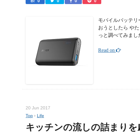
B! 
0
0
0
0
モバイルバッテリー
おうとしたら や
っと調べてみまし
Read on 
20 Jun 2017
Top
›
Life
キッチンの流しの詰まりを