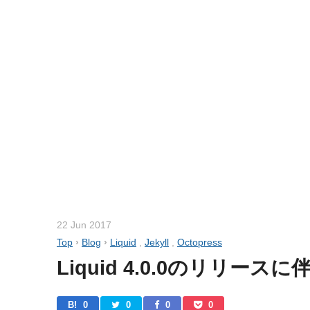
22 Jun 2017
Top
›
Blog
›
Liquid
,
Jekyll
,
Octopress
Liquid 4.0.0のリリ
B! 
0
0
0
0