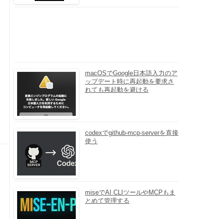
macOSでGoogle日本語入力のア
ップデート時に再起動を要求さ
れても再起動を避ける
codexでgithub-mcp-serverを直接
使う
miseでAI CLIツールやMCPもま
とめて管理する