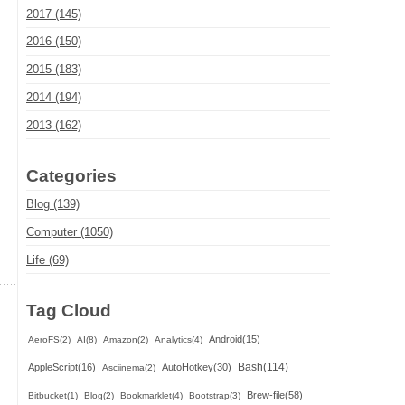
2017 (145)
2016 (150)
2015 (183)
ン
2014 (194)
2013 (162)
Categories
Blog (139)
Computer (1050)
Life (69)
Tag Cloud
Android(15)
AeroFS(2)
AI(8)
Amazon(2)
Analytics(4)
Bash(114)
AppleScript(16)
AutoHotkey(30)
Asciinema(2)
Brew-file(58)
Bitbucket(1)
Blog(2)
Bookmarklet(4)
Bootstrap(3)