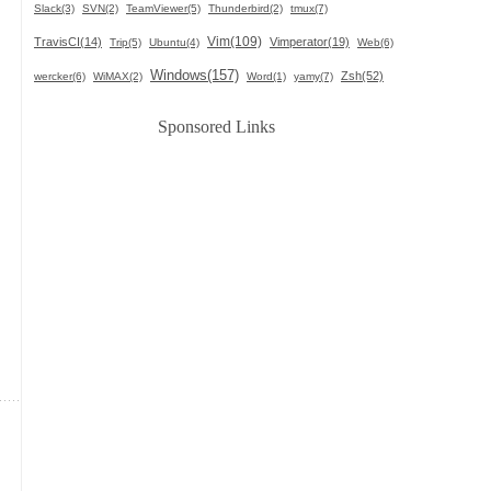
Slack(3)
SVN(2)
TeamViewer(5)
Thunderbird(2)
tmux(7)
Vim(109)
TravisCI(14)
Vimperator(19)
Trip(5)
Ubuntu(4)
Web(6)
Windows(157)
Zsh(52)
wercker(6)
WiMAX(2)
Word(1)
yamy(7)
Sponsored Links