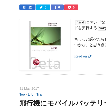
B! 
12
0
0
0
コマンドな
find
ドを実行する
xar
ちょっと調べたら
いかな、と思う点
Read on 
31 May 2017
Top
›
Life
›
Trip
飛行機にモバイルバッテリ