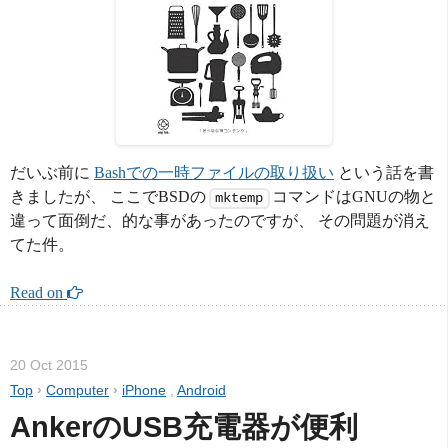
だいぶ前に
Bashでの一時ファイルの取り扱い
という話を書
きましたが、 ここでBSDの
コマンドはGNUの物と
mktemp
違って面倒だ、的な事があったのですが、 その問題が消え
てた件。
Read on 
20 Oct 2015
Top
›
Computer
›
iPhone
,
Android
AnkerのUSB充電器が便利