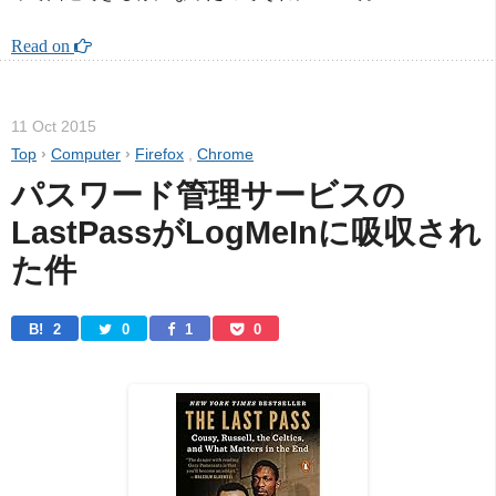
Read on 
11 Oct 2015
Top
›
Computer
›
Firefox
,
Chrome
パスワード管理サービスの
LastPassがLogMeInに吸収され
た件
B! 
2
0
1
0