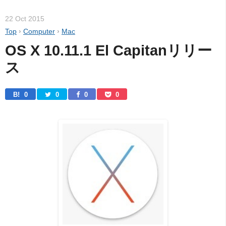
22 Oct 2015
Top
›
Computer
›
Mac
OS X 10.11.1 El Capitanリリー
ス
B! 
0
0
0
0