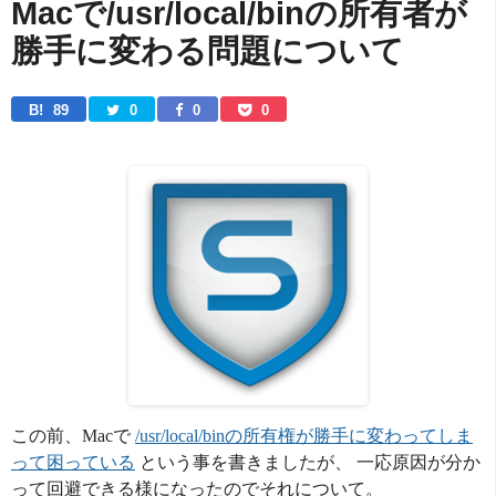
Macで/usr/local/binの所有者が
勝手に変わる問題について
B! 
89
0
0
0
この前、Macで
/usr/local/binの所有権が勝手に変わってしま
って困っている
という事を書きましたが、 一応原因が分か
って回避できる様になったのでそれについて。