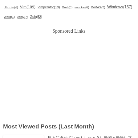
Windows(157)
Vim(109)
Vimperator(19)
Ubuntu(4)
Web(6)
wercker(6)
WiMAX(2)
Zsh(52)
Word(1)
yamy(7)
Sponsored Links
Most Viewed Posts (Last Month)
日本語含めてソートしたときに最初と最後に来