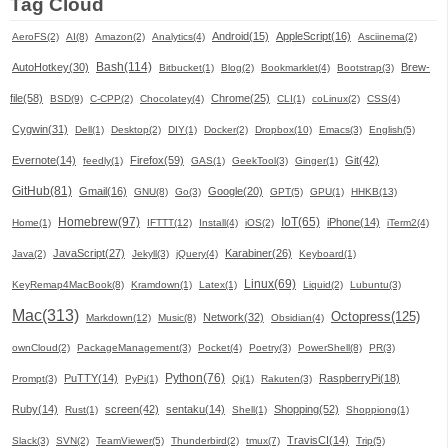
Tag Cloud
Android(15)
AppleScript(16)
AeroFS(2)
AI(8)
Amazon(2)
Analytics(4)
Asciinema(2)
Bash(114)
AutoHotkey(30)
Brew-
Bitbucket(1)
Blog(2)
Bookmarklet(4)
Bootstrap(3)
file(58)
Chrome(25)
BSD(9)
C-CPP(2)
Chocolatey(4)
CLI(1)
coLinux(2)
CSS(4)
Cygwin(31)
Dell(1)
Desktop(2)
DIY(1)
Docker(2)
Dropbox(10)
Emacs(3)
English(5)
Evernote(14)
Firefox(59)
Git(42)
feedly(1)
GAS(1)
GeekTool(3)
Ginger(1)
GitHub(81)
Gmail(16)
Google(20)
GNU(8)
Go(3)
GPT(5)
GPU(1)
HHKB(13)
Homebrew(97)
IoT(65)
iPhone(14)
Home(1)
IFTTT(12)
Install(4)
iOS(2)
iTerm2(4)
JavaScript(27)
Karabiner(26)
Java(2)
Jekyll(3)
jQuery(4)
Keyboard(1)
Linux(69)
KeyRemap4MacBook(8)
Kramdown(1)
Latex(1)
Liquid(2)
Lubuntu(3)
Mac(313)
Octopress(125)
Network(32)
Markdown(12)
Music(8)
Obsidian(4)
ownCloud(2)
PackageManagement(3)
Pocket(4)
Poetry(3)
PowerShell(8)
PR(3)
Python(76)
PuTTY(14)
RaspberryPi(18)
Prompt(3)
PyPi(1)
Qi(1)
Rakuten(3)
Ruby(14)
screen(42)
sentaku(14)
Shopping(52)
Rust(1)
Shell(1)
Shoppiong(1)
TravisCI(14)
Slack(3)
SVN(2)
TeamViewer(5)
Thunderbird(2)
tmux(7)
Trip(5)