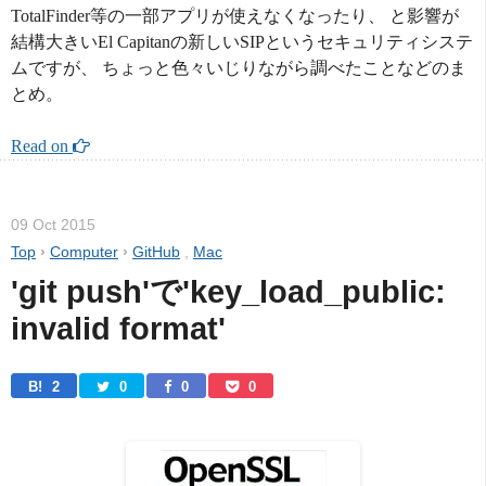
TotalFinder等の一部アプリが使えなくなったり、 と影響が
結構大きいEl Capitanの新しいSIPというセキュリティシステ
ムですが、 ちょっと色々いじりながら調べたことなどのま
とめ。
Read on 
09 Oct 2015
Top
›
Computer
›
GitHub
,
Mac
'git push'で'key_load_public: 
invalid format'
B! 
2
0
0
0