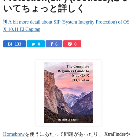
いてちょっと詳しく
 A bit more detail about SIP (System Integrity Protection) of OS 
X 10.11 El Capitan
B! 
133
0
6
0
Homebrew
を使うにあたって問題があったり、 XtraFinderや