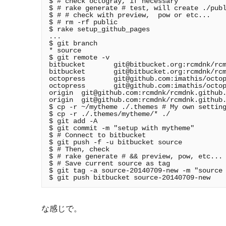
$ # check octogray, if necessary

$ # rake generate # test, will create ./publ
$ # # check with preview,  pow or etc...

$ # rm -rf public

$ rake setup_github_pages

...

$ git branch

* source

$ git remote -v

bitbucket       
git@bitbucket.org
:rcmdnk/rcm
bitbucket       
git@bitbucket.org
:rcmdnk/rcm
octopress       
git@github.com
:imathis/octop
octopress       
git@github.com
:imathis/octop
origin  
git@github.com
:rcmdnk/rcmdnk.github.
origin  
git@github.com
:rcmdnk/rcmdnk.github.
$ cp -r ~/mytheme ./.themes # My own setting
$ cp -r ./.themes/mytheme/* ./

$ git add -A

$ git commit -m "setup with mytheme"

$ # Connect to bitbucket

$ git push -f -u bitbucket source

$ # Then, check

$ # rake generate # && preview, pow, etc...

$ # Save current source as tag

$ git tag -a source-20140709-new -m "source 
な感じで。