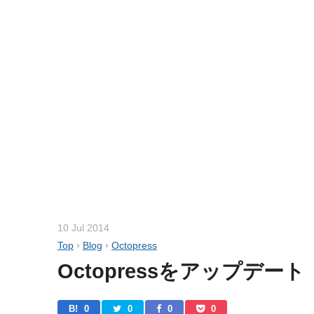
10 Jul 2014
Top
›
Blog
›
Octopress
Octopressをアップデート
B! 
0
0
0
0