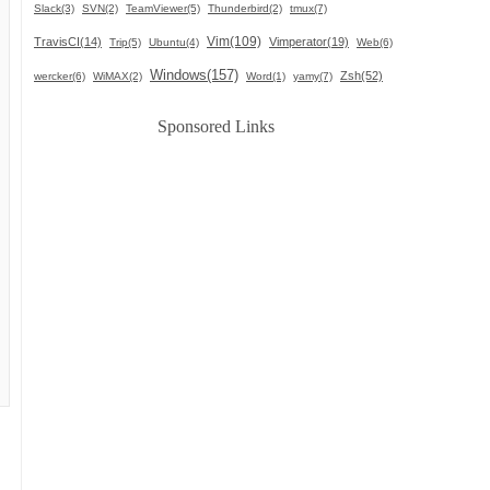
Slack(3)
SVN(2)
TeamViewer(5)
Thunderbird(2)
tmux(7)
Vim(109)
TravisCI(14)
Vimperator(19)
Trip(5)
Ubuntu(4)
Web(6)
Windows(157)
Zsh(52)
wercker(6)
WiMAX(2)
Word(1)
yamy(7)
Sponsored Links