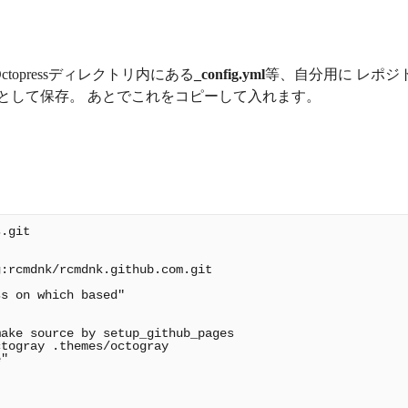
opressディレクトリ内にある
_config.yml
等、自分用に レポジ
として保存。 あとでこれをコピーして入れます。
.git

g
:rcmdnk/rcmdnk.github.com.git

s on which based"

ake source by setup_github_pages

togray .themes/octogray

"
