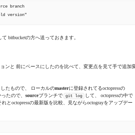
rce branch

ld version"

て bitbucketの方へ送っておきます。
バージョンと 前にベースにしたのを比べて、変更点を見て手で追加
したもので、 ローカルの
master
に登録されてるoctopressの
かったので、
source
ブランチで
して、 octopressの中で
git log
ctopressの最新版を比較、見ながらoctograyをアップデー