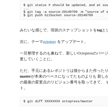
$ git status # should be updated, and at sou
...

$ git tag -a source-20140709 -m "source of o
みたいな感じで、現状のスナップショットを
tag
とし
次に、テーマ
octogray
をアップデート。
一旦整理するのも兼ねて、新しいOctopressの
更していくことに。
ただ、手元にあるレポジトリは後からまた作ったり
master
が本来のベースになってたものよりも 新し
の最後の変更点のリビジョン番号を取ってきて、 それとo
ト。