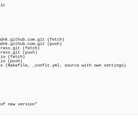
ic

dnk.github.com.git (fetch)

dnk.github.com.git (push)

ress.git (fetch)

ress.git (push)

io (fetch)

io (push)

s (Rakefile, _confit.yml, source with own settings)

of new version"
