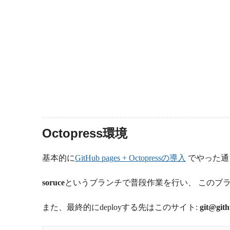
Octopress環境
基本的に
GitHub pages + Octopressの導入
でやった通
soruce
というブランチで普段作業を行い、 このブ
また、最終的にdeployする先はこのサイト:
git@git