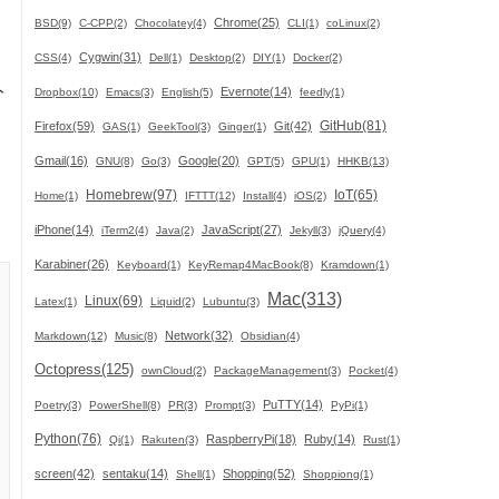
Chrome(25)
BSD(9)
C-CPP(2)
Chocolatey(4)
CLI(1)
coLinux(2)
Cygwin(31)
CSS(4)
Dell(1)
Desktop(2)
DIY(1)
Docker(2)
ト
Evernote(14)
Dropbox(10)
Emacs(3)
English(5)
feedly(1)
GitHub(81)
Firefox(59)
Git(42)
GAS(1)
GeekTool(3)
Ginger(1)
Gmail(16)
Google(20)
GNU(8)
Go(3)
GPT(5)
GPU(1)
HHKB(13)
Homebrew(97)
IoT(65)
Home(1)
IFTTT(12)
Install(4)
iOS(2)
iPhone(14)
JavaScript(27)
iTerm2(4)
Java(2)
Jekyll(3)
jQuery(4)
Karabiner(26)
Keyboard(1)
KeyRemap4MacBook(8)
Kramdown(1)
Mac(313)
Linux(69)
Latex(1)
Liquid(2)
Lubuntu(3)
Network(32)
Markdown(12)
Music(8)
Obsidian(4)
Octopress(125)
ownCloud(2)
PackageManagement(3)
Pocket(4)
PuTTY(14)
Poetry(3)
PowerShell(8)
PR(3)
Prompt(3)
PyPi(1)
Python(76)
RaspberryPi(18)
Ruby(14)
Qi(1)
Rakuten(3)
Rust(1)
screen(42)
sentaku(14)
Shopping(52)
Shell(1)
Shoppiong(1)