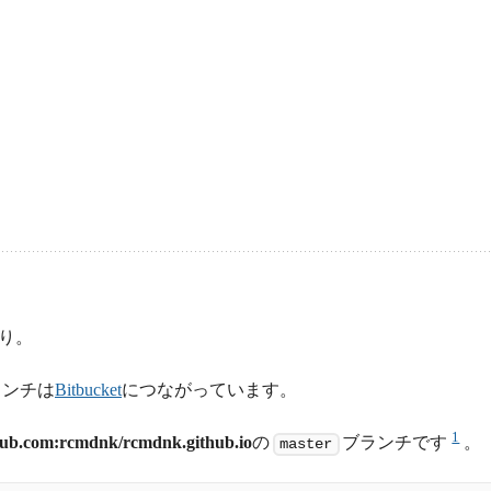
り。
ランチは
Bitbucket
につながっています。
1
hub.com
:rcmdnk/rcmdnk.github.io
の
ブランチです
。
master