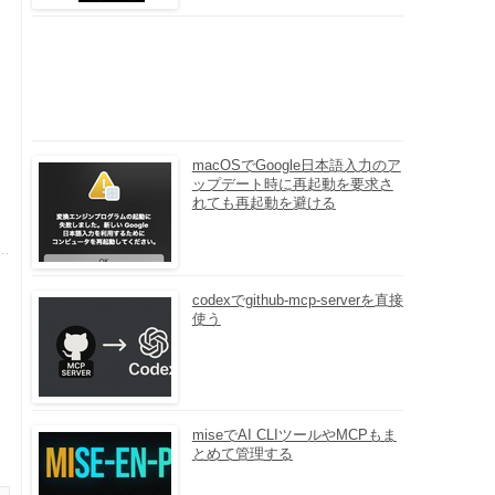
macOSでGoogle日本語入力のア
ップデート時に再起動を要求さ
れても再起動を避ける
codexでgithub-mcp-serverを直接
使う
miseでAI CLIツールやMCPもま
とめて管理する