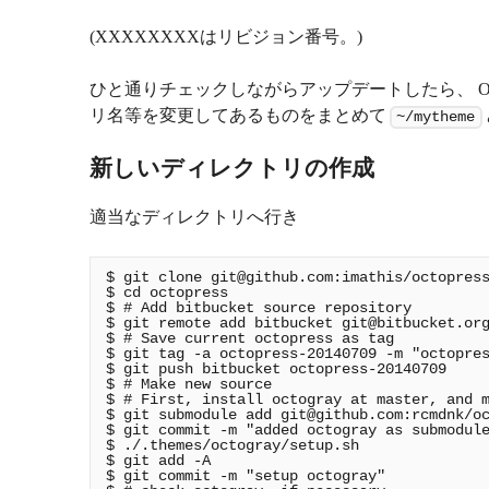
(XXXXXXXXはリビジョン番号。)
ひと通りチェックしながらアップデートしたら、 Oct
リ名等を変更してあるものをまとめて
~/mytheme
新しいディレクトリの作成
適当なディレクトリへ行き
$ git clone 
git@github.com
:imathis/octopress
$ cd octopress

$ # Add bitbucket source repository

$ git remote add bitbucket 
git@bitbucket.or
$ # Save current octopress as tag

$ git tag -a octopress-20140709 -m "octopres
$ git push bitbucket octopress-20140709

$ # Make new source

$ # First, install octogray at master, and m
$ git submodule add 
git@github.com
:rcmdnk/oc
$ git commit -m "added octogray as submodule
$ ./.themes/octogray/setup.sh

$ git add -A

$ git commit -m "setup octogray"
