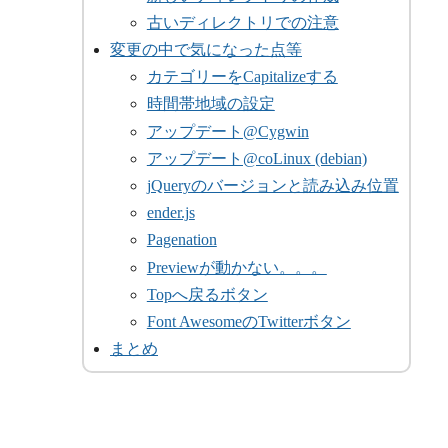
古いディレクトリでの注意
変更の中で気になった点等
カテゴリーをCapitalizeする
時間帯地域の設定
アップデート@Cygwin
アップデート@coLinux (debian)
jQueryのバージョンと読み込み位置
ender.js
Pagenation
Previewが動かない。。。
Topへ戻るボタン
Font AwesomeのTwitterボタン
まとめ