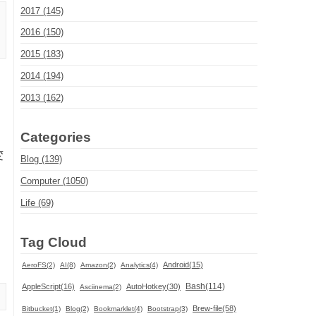
2017 (145)
2016 (150)
2015 (183)
2014 (194)
2013 (162)
Categories
変
Blog (139)
Computer (1050)
Life (69)
Tag Cloud
Android(15)
AeroFS(2)
AI(8)
Amazon(2)
Analytics(4)
Bash(114)
AppleScript(16)
AutoHotkey(30)
Asciinema(2)
Brew-file(58)
Bitbucket(1)
Blog(2)
Bookmarklet(4)
Bootstrap(3)