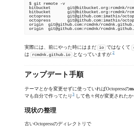
$ git remote -v

bitbucket       
git@bitbucket.org
:rcmdnk/rcm
bitbucket       
git@bitbucket.org
:rcmdnk/rcm
octopress       
git@github.com
:imathis/octop
octopress       
git@github.com
:imathis/octop
origin  
git@github.com
:rcmdnk/rcmdnk.github.
origin  
git@github.com
実際には、前にやった時にはまだ
ではなくて
io
2
は
となっていますが
rcmdnk.github.io
アップデート手順
テーマとかを変更せずに使っていればOctopressの
m
3
マも自分で作ってたり
して色々何が変更されたか
現状の整理
古いOctopressのディレクトリで