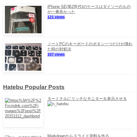
iPhone SE(第2世代)のケースはダイソーのもの
が一番良かった
121 views
ノートPCのキーボードのボタン一つだけが壊れ
た時の対処法
107 views
Hatebu Popular Posts
ターミナルにリッチなモニターを表示させる
Markdownからスライド資料を作る