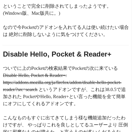
ということで完全に削除されてしまったようです。
(Windows版、Mac版共に。)
なので今Pocketのアドオンを入れてる人は使い続けたい場合
は 絶対に削除しないように気をつけてください。
Disable Hello, Pocket & Reader+
ついでに上のPocketの検索結果でPocketの次に来ている
Disable Hello, Pocket & Reader+:
https://addons.mozilla.org/ja/firefox/addon/disable-hello-pocket-
reader/?src=search
というアドオンですが、これは38.0.5で追
加された PocketやHello, Reader+とい言った機能を全て簡単
にオフにしてくれるアドオンです。
こんなものもすぐに出てきてしまう様な機能追加だったわ
けですが、 やっぱりこれを良しとしてるユーザーより 圧倒
的に邪魔なものが増えた、と言う人のが多いんだろうな、