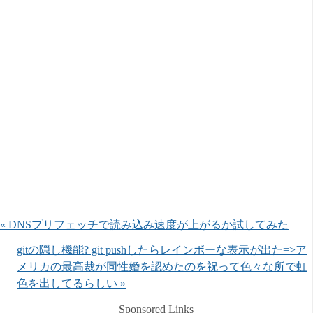
« DNSプリフェッチで読み込み速度が上がるか試してみた
gitの隠し機能? git pushしたらレインボーな表示が出た=>ア
メリカの最高裁が同性婚を認めたのを祝って色々な所で虹
色を出してるらしい »
Sponsored Links