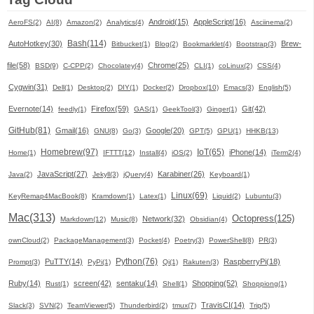
Android(15)
AppleScript(16)
AeroFS(2)
AI(8)
Amazon(2)
Analytics(4)
Asciinema(2)
Bash(114)
AutoHotkey(30)
Brew-
Bitbucket(1)
Blog(2)
Bookmarklet(4)
Bootstrap(3)
file(58)
Chrome(25)
BSD(9)
C-CPP(2)
Chocolatey(4)
CLI(1)
coLinux(2)
CSS(4)
Cygwin(31)
Dell(1)
Desktop(2)
DIY(1)
Docker(2)
Dropbox(10)
Emacs(3)
English(5)
Evernote(14)
Firefox(59)
Git(42)
feedly(1)
GAS(1)
GeekTool(3)
Ginger(1)
GitHub(81)
Gmail(16)
Google(20)
GNU(8)
Go(3)
GPT(5)
GPU(1)
HHKB(13)
Homebrew(97)
IoT(65)
iPhone(14)
Home(1)
IFTTT(12)
Install(4)
iOS(2)
iTerm2(4)
JavaScript(27)
Karabiner(26)
Java(2)
Jekyll(3)
jQuery(4)
Keyboard(1)
Linux(69)
KeyRemap4MacBook(8)
Kramdown(1)
Latex(1)
Liquid(2)
Lubuntu(3)
Mac(313)
Octopress(125)
Network(32)
Markdown(12)
Music(8)
Obsidian(4)
ownCloud(2)
PackageManagement(3)
Pocket(4)
Poetry(3)
PowerShell(8)
PR(3)
Python(76)
PuTTY(14)
RaspberryPi(18)
Prompt(3)
PyPi(1)
Qi(1)
Rakuten(3)
Ruby(14)
screen(42)
sentaku(14)
Shopping(52)
Rust(1)
Shell(1)
Shoppiong(1)
TravisCI(14)
Slack(3)
SVN(2)
TeamViewer(5)
Thunderbird(2)
tmux(7)
Trip(5)