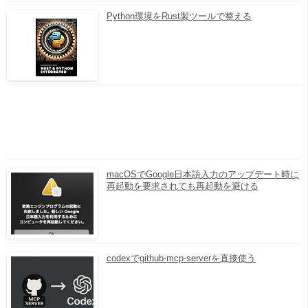
Python環境をRust製ツールで整える
macOSでGoogle日本語入力のアップデート時に
再起動を要求されても再起動を避ける
codexでgithub-mcp-serverを直接使う