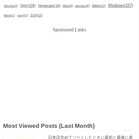
Windows(157)
Vim(109)
Vimperator(19)
Ubuntu(4)
Web(6)
wercker(6)
WiMAX(2)
Zsh(52)
Word(1)
yamy(7)
Sponsored Links
Most Viewed Posts (Last Month)
日本語含めてソートしたときに最初と最後に来