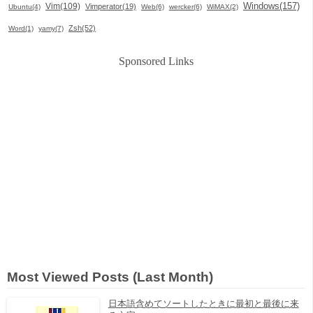
Windows(157)
Vim(109)
Vimperator(19)
Ubuntu(4)
Web(6)
wercker(6)
WiMAX(2)
Zsh(52)
Word(1)
yamy(7)
Sponsored Links
Most Viewed Posts (Last Month)
日本語含めてソートしたときに最初と最後に来