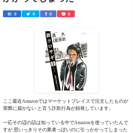
B! 
0
0
0
0
ここ最近Amazonではマーケットプレイスで注文したものが
実際に届かない と言う詐欺行為が頻発しています。
一応その辺の話は知っている中でAmazonを使っていたんで
すが 思いっきりその業者っぽいのに引っかかってしまった