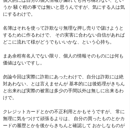
個人的には自分の個人情報が漏れても何ら構わない、とい
うか 騒ぐ程の事では無いと思うんですが、気にする人は気
にするわけで。
名簿はそれを使って詐欺なり無理な押し売りで儲けようと
するために作るわけで、 その実害に合わない自信があれば
どこに流れて様がどうでもいいかな、という心持ち。
まあ余程有名人でない限り、個人の情報そのものには何も
価値はないですし。
勿論今回は実際に詐欺にあったわけで、自分は詐欺には絶
対あわない、とは言えませんが 基本的には後処理がきちん
と出来れば実際の被害は多少の手間以外は無しに出来るわ
けで。
クレジットカードとかの不正利用とかもそうですが、 常に
無理に気をつけて頑張るよりは、 自分の買ったものとかカ
ードの履歴とかを後からきちんと確認して おかしなものが