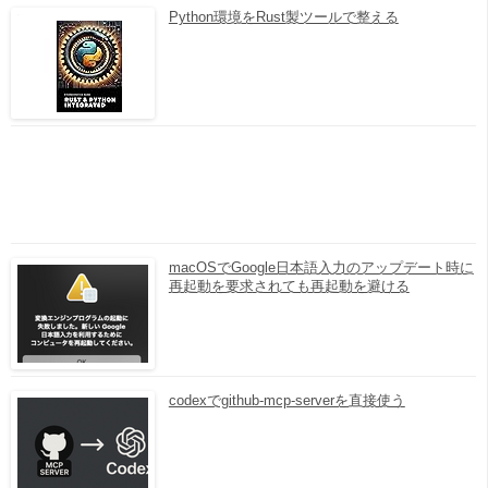
Python環境をRust製ツールで整える
macOSでGoogle日本語入力のアップデート時に
再起動を要求されても再起動を避ける
codexでgithub-mcp-serverを直接使う