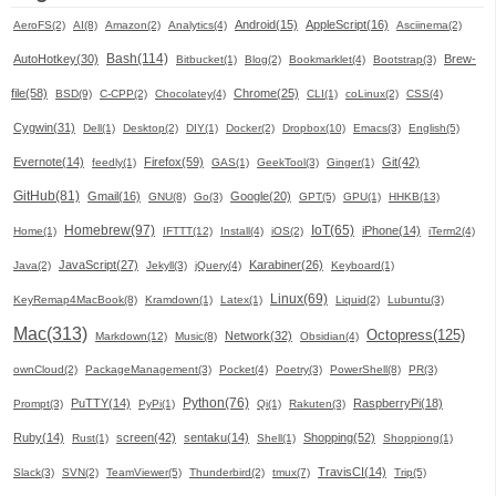
Android(15)
AppleScript(16)
AeroFS(2)
AI(8)
Amazon(2)
Analytics(4)
Asciinema(2)
Bash(114)
AutoHotkey(30)
Brew-
Bitbucket(1)
Blog(2)
Bookmarklet(4)
Bootstrap(3)
file(58)
Chrome(25)
BSD(9)
C-CPP(2)
Chocolatey(4)
CLI(1)
coLinux(2)
CSS(4)
Cygwin(31)
Dell(1)
Desktop(2)
DIY(1)
Docker(2)
Dropbox(10)
Emacs(3)
English(5)
Evernote(14)
Firefox(59)
Git(42)
feedly(1)
GAS(1)
GeekTool(3)
Ginger(1)
GitHub(81)
Gmail(16)
Google(20)
GNU(8)
Go(3)
GPT(5)
GPU(1)
HHKB(13)
Homebrew(97)
IoT(65)
iPhone(14)
Home(1)
IFTTT(12)
Install(4)
iOS(2)
iTerm2(4)
JavaScript(27)
Karabiner(26)
Java(2)
Jekyll(3)
jQuery(4)
Keyboard(1)
Linux(69)
KeyRemap4MacBook(8)
Kramdown(1)
Latex(1)
Liquid(2)
Lubuntu(3)
Mac(313)
Octopress(125)
Network(32)
Markdown(12)
Music(8)
Obsidian(4)
ownCloud(2)
PackageManagement(3)
Pocket(4)
Poetry(3)
PowerShell(8)
PR(3)
Python(76)
PuTTY(14)
RaspberryPi(18)
Prompt(3)
PyPi(1)
Qi(1)
Rakuten(3)
Ruby(14)
screen(42)
sentaku(14)
Shopping(52)
Rust(1)
Shell(1)
Shoppiong(1)
TravisCI(14)
Slack(3)
SVN(2)
TeamViewer(5)
Thunderbird(2)
tmux(7)
Trip(5)