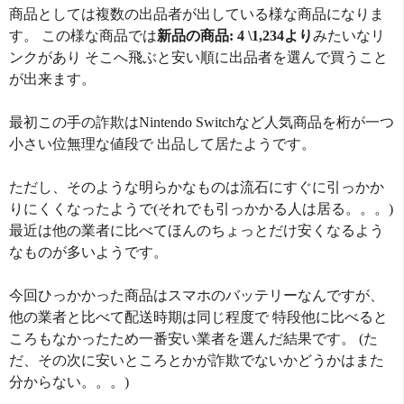
商品としては複数の出品者が出している様な商品になりま
す。 この様な商品では
新品の商品: 4 \1,234より
みたいなリ
ンクがあり そこへ飛ぶと安い順に出品者を選んで買うこと
が出来ます。
最初この手の詐欺はNintendo Switchなど人気商品を桁が一つ
小さい位無理な値段で 出品して居たようです。
ただし、そのような明らかなものは流石にすぐに引っかか
りにくくなったようで(それでも引っかかる人は居る。。。)
最近は他の業者に比べてほんのちょっとだけ安くなるよう
なものが多いようです。
今回ひっかかった商品はスマホのバッテリーなんですが、
他の業者と比べて配送時期は同じ程度で 特段他に比べると
ころもなかったため一番安い業者を選んだ結果です。 (た
だ、その次に安いところとかが詐欺でないかどうかはまた
分からない。。。)