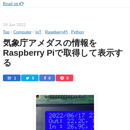
Read on 
19 Jun 2022
Top
›
Computer
›
IoT
,
RaspberryPi
,
Python
気象庁アメダスの情報を
Raspberry Piで取得して表示す
る
B! 
1
0
0
0