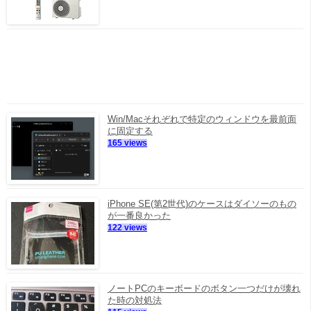
Win/Macそれぞれで特定のウィンドウを最前面
に固定する
165 views
iPhone SE(第2世代)のケースはダイソーのもの
が一番良かった
122 views
ノートPCのキーボードのボタン一つだけが壊れ
た時の対処法