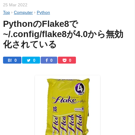
25 Mar 2022
Top
›
Computer
›
Python
PythonのFlake8で
~/.config/flake8が4.0から無効
化されている
B! 
0
0
0
0