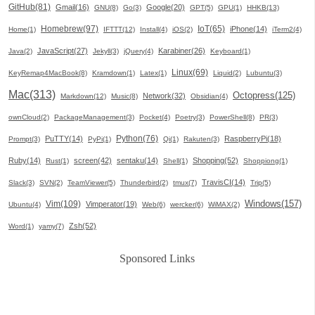
GitHub(81)
Gmail(16)
Google(20)
GNU(8)
Go(3)
GPT(5)
GPU(1)
HHKB(13)
Homebrew(97)
IoT(65)
iPhone(14)
Home(1)
IFTTT(12)
Install(4)
iOS(2)
iTerm2(4)
JavaScript(27)
Karabiner(26)
Java(2)
Jekyll(3)
jQuery(4)
Keyboard(1)
Linux(69)
KeyRemap4MacBook(8)
Kramdown(1)
Latex(1)
Liquid(2)
Lubuntu(3)
Mac(313)
Octopress(125)
Network(32)
Markdown(12)
Music(8)
Obsidian(4)
ownCloud(2)
PackageManagement(3)
Pocket(4)
Poetry(3)
PowerShell(8)
PR(3)
Python(76)
PuTTY(14)
RaspberryPi(18)
Prompt(3)
PyPi(1)
Qi(1)
Rakuten(3)
Ruby(14)
screen(42)
sentaku(14)
Shopping(52)
Rust(1)
Shell(1)
Shoppiong(1)
TravisCI(14)
Slack(3)
SVN(2)
TeamViewer(5)
Thunderbird(2)
tmux(7)
Trip(5)
Windows(157)
Vim(109)
Vimperator(19)
Ubuntu(4)
Web(6)
wercker(6)
WiMAX(2)
Zsh(52)
Word(1)
yamy(7)
Sponsored Links