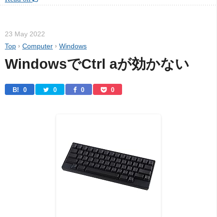
23 May 2022
Top
›
Computer
›
Windows
WindowsでCtrl aが効かない
B! 
0
0
0
0