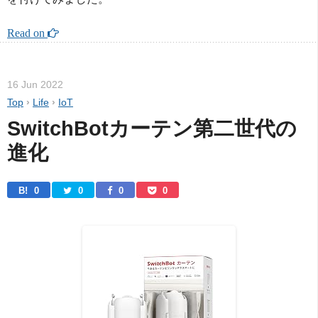
Read on 
16 Jun 2022
Top
›
Life
›
IoT
SwitchBotカーテン第二世代の
進化
B! 
0
0
0
0