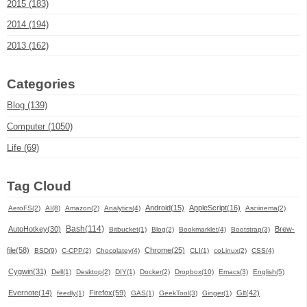
2015 (183)
2014 (194)
2013 (162)
Categories
Blog (139)
Computer (1050)
Life (69)
Tag Cloud
Android(15)
AppleScript(16)
AeroFS(2)
AI(8)
Amazon(2)
Analytics(4)
Asciinema(2)
Bash(114)
AutoHotkey(30)
Brew-
Bitbucket(1)
Blog(2)
Bookmarklet(4)
Bootstrap(3)
file(58)
Chrome(25)
BSD(9)
C-CPP(2)
Chocolatey(4)
CLI(1)
coLinux(2)
CSS(4)
Cygwin(31)
Dell(1)
Desktop(2)
DIY(1)
Docker(2)
Dropbox(10)
Emacs(3)
English(5)
Evernote(14)
Firefox(59)
Git(42)
feedly(1)
GAS(1)
GeekTool(3)
Ginger(1)