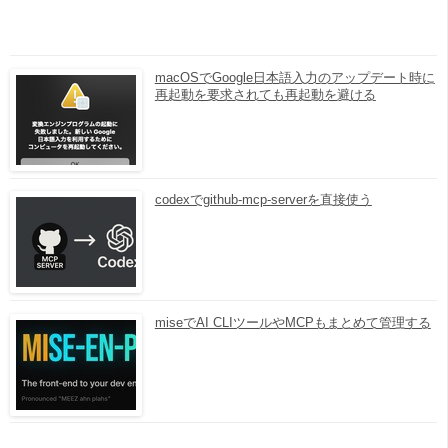
macOSでGoogle日本語入力のアップデート時に
再起動を要求されても再起動を避ける
codexでgithub-mcp-serverを直接使う
miseでAI CLIツールやMCPもまとめて管理する