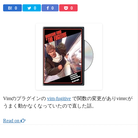
B! 
0
0
0
0
Vimのプラグインの
vim-fugitive
で関数の変更がありvimrcが
うまく動かなくなっていたので直した話。
Read on 