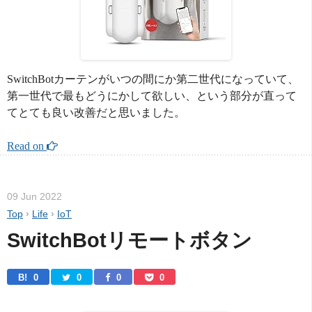
SwitchBotカーテンがいつの間にか第二世代になっていて、
第一世代で最もどうにかして欲しい、という部分が直って
てとても良い改善だと思いました。
Read on 
09 Jun 2022
Top
›
Life
›
IoT
SwitchBotリモートボタン
B! 
0
0
0
0