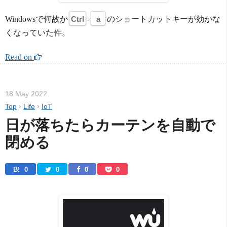
Windowsで何故か
Ctrl
-
a
のショートカットキーが効かな
くなっていた件。
Read on 
18 May 2022
Top
›
Life
›
IoT
日が落ちたらカーテンを自動で
閉める
B! 
0
0
0
0