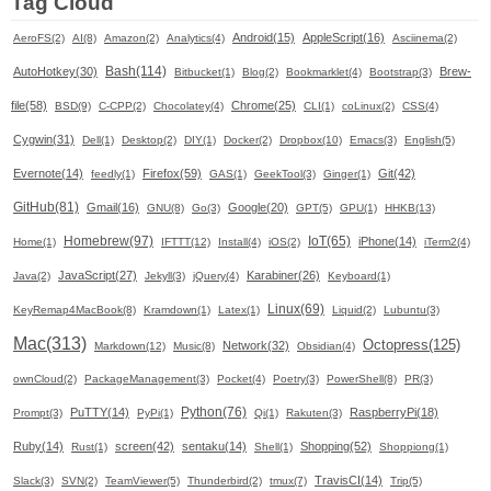
Tag Cloud
Android(15)
AppleScript(16)
AeroFS(2)
AI(8)
Amazon(2)
Analytics(4)
Asciinema(2)
Bash(114)
AutoHotkey(30)
Brew-
Bitbucket(1)
Blog(2)
Bookmarklet(4)
Bootstrap(3)
file(58)
Chrome(25)
BSD(9)
C-CPP(2)
Chocolatey(4)
CLI(1)
coLinux(2)
CSS(4)
Cygwin(31)
Dell(1)
Desktop(2)
DIY(1)
Docker(2)
Dropbox(10)
Emacs(3)
English(5)
Evernote(14)
Firefox(59)
Git(42)
feedly(1)
GAS(1)
GeekTool(3)
Ginger(1)
GitHub(81)
Gmail(16)
Google(20)
GNU(8)
Go(3)
GPT(5)
GPU(1)
HHKB(13)
Homebrew(97)
IoT(65)
iPhone(14)
Home(1)
IFTTT(12)
Install(4)
iOS(2)
iTerm2(4)
JavaScript(27)
Karabiner(26)
Java(2)
Jekyll(3)
jQuery(4)
Keyboard(1)
Linux(69)
KeyRemap4MacBook(8)
Kramdown(1)
Latex(1)
Liquid(2)
Lubuntu(3)
Mac(313)
Octopress(125)
Network(32)
Markdown(12)
Music(8)
Obsidian(4)
ownCloud(2)
PackageManagement(3)
Pocket(4)
Poetry(3)
PowerShell(8)
PR(3)
Python(76)
PuTTY(14)
RaspberryPi(18)
Prompt(3)
PyPi(1)
Qi(1)
Rakuten(3)
Ruby(14)
screen(42)
sentaku(14)
Shopping(52)
Rust(1)
Shell(1)
Shoppiong(1)
TravisCI(14)
Slack(3)
SVN(2)
TeamViewer(5)
Thunderbird(2)
tmux(7)
Trip(5)