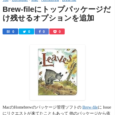
Brew-fileにトップパッケージだ
け残せるオプションを追加
B! 
0
0
0
0
MacのHomebrewのパッケージ管理ソフトの
Brew-file
に Issue
にリクエストが来てたこともあって 他のパッケージから依