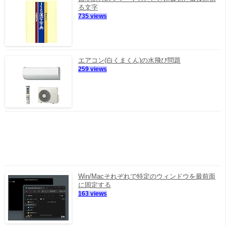
る文字
735 views
エアコン(白くまくん)の水飛び問題
259 views
Win/Macそれぞれで特定のウィンドウを最前面
に固定する
163 views