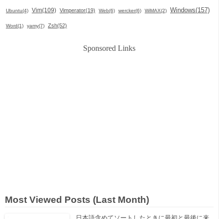
Windows(157)
Vim(109)
Vimperator(19)
Ubuntu(4)
Web(6)
wercker(6)
WiMAX(2)
Zsh(52)
Word(1)
yamy(7)
Sponsored Links
Most Viewed Posts (Last Month)
日本語含めてソートしたときに最初と最後に来