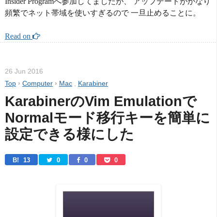
Insider Programへ参加してましたが、 アップデートがかなり
頻繁でネット帯域を使いすぎるので 一旦止めることに。
Read on 
26 Jun 2016
Top
›
Computer
›
Mac
,
Karabiner
KarabinerのVim Emulationで
Normalモード移行キーを簡単に
設定できる様にした
B! 
13
0
0
0