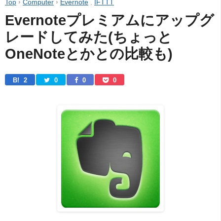
Top
›
Computer
›
Evernote
,
IFTTT
Evernoteプレミアムにアップグ
レードしてみた(ちょっと
OneNoteとかとの比較も)
B! 
2
0
0
0