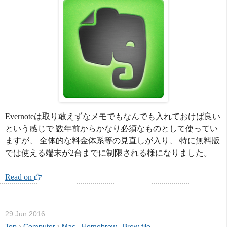
Evernoteは取り敢えずなメモでもなんでも入れておけば良い
という感じで 数年前からかなり必須なものとして使ってい
ますが、 全体的な料金体系等の見直しが入り、 特に無料版
では使える端末が2台までに制限される様になりました。
Read on 
29 Jun 2016
Top
›
Computer
›
Mac
,
Homebrew
,
Brew-file