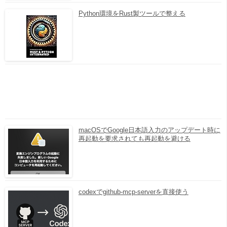
Python環境をRust製ツールで整える
macOSでGoogle日本語入力のアップデート時に
再起動を要求されても再起動を避ける
codexでgithub-mcp-serverを直接使う