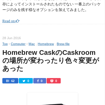
存によってインストールされたものでない 一番上のパッケ
ージのみを残す様なオプションを加えてみました。
Read on 
28 Jun 2016
Top
›
Computer
›
Mac
,
Homebrew
,
Brew-file
Homebrew CaskのCaskroom
の場所が変わったり色々変更が
あった
B! 
62
0
0
0