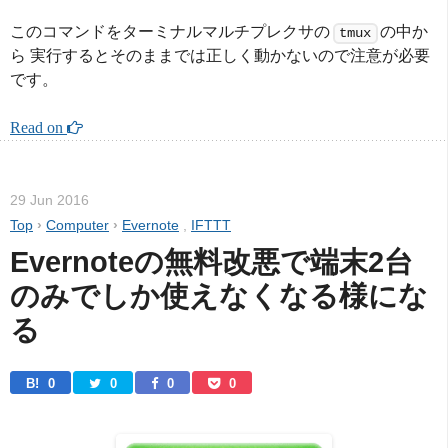
このコマンドをターミナルマルチプレクサの
の中か
tmux
ら 実行するとそのままでは正しく動かないので注意が必要
です。
Read on 
29 Jun 2016
Top
›
Computer
›
Evernote
,
IFTTT
Evernoteの無料改悪で端末2台
のみでしか使えなくなる様にな
る
B! 
0
0
0
0