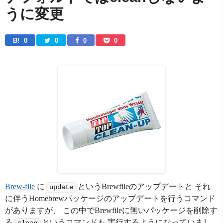
うに変更
B! 
0
0
0
0
Brew-file
に
というBrewfileのアップデートと それ
update
に伴うHomebrewパッケージのアップデートを行うコマンド
がありますが、 この中でBrewfileに無いパッケージを削除す
る
というコマンドも 実行するようになっていまし