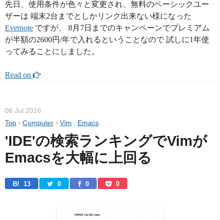
先日、使用条件が色々と変更され、無料のベーシックユー
ザーは 端末2台までとしかリンク出来ない様になった
Evernote
ですが、 8月7日までのキャンペーンでプレミアム
が半額の2600円/年で入れるということなので 試しに1年使
ってみることにしました。
Read on 
06 Jul 2016
Top
›
Computer
›
Vim
,
Emacs
'IDE'の検索ランキングでVimが
Emacsを大幅に上回る
B! 
13
0
0
0