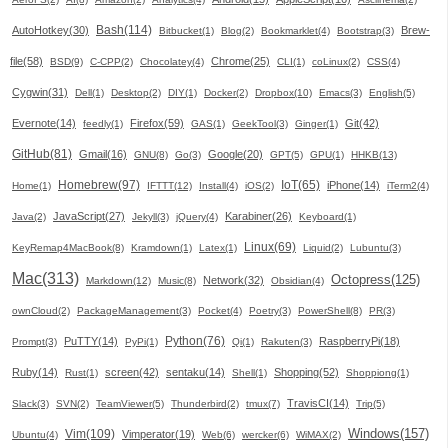
Bash(114)
AutoHotkey(30)
Brew-
Bitbucket(1)
Blog(2)
Bookmarklet(4)
Bootstrap(3)
file(58)
Chrome(25)
BSD(9)
C-CPP(2)
Chocolatey(4)
CLI(1)
coLinux(2)
CSS(4)
Cygwin(31)
Dell(1)
Desktop(2)
DIY(1)
Docker(2)
Dropbox(10)
Emacs(3)
English(5)
Evernote(14)
Firefox(59)
Git(42)
feedly(1)
GAS(1)
GeekTool(3)
Ginger(1)
GitHub(81)
Gmail(16)
Google(20)
GNU(8)
Go(3)
GPT(5)
GPU(1)
HHKB(13)
Homebrew(97)
IoT(65)
iPhone(14)
Home(1)
IFTTT(12)
Install(4)
iOS(2)
iTerm2(4)
JavaScript(27)
Karabiner(26)
Java(2)
Jekyll(3)
jQuery(4)
Keyboard(1)
Linux(69)
KeyRemap4MacBook(8)
Kramdown(1)
Latex(1)
Liquid(2)
Lubuntu(3)
Mac(313)
Octopress(125)
Network(32)
Markdown(12)
Music(8)
Obsidian(4)
ownCloud(2)
PackageManagement(3)
Pocket(4)
Poetry(3)
PowerShell(8)
PR(3)
Python(76)
PuTTY(14)
RaspberryPi(18)
Prompt(3)
PyPi(1)
Qi(1)
Rakuten(3)
Ruby(14)
screen(42)
sentaku(14)
Shopping(52)
Rust(1)
Shell(1)
Shoppiong(1)
TravisCI(14)
Slack(3)
SVN(2)
TeamViewer(5)
Thunderbird(2)
tmux(7)
Trip(5)
Windows(157)
Vim(109)
Vimperator(19)
Ubuntu(4)
Web(6)
wercker(6)
WiMAX(2)