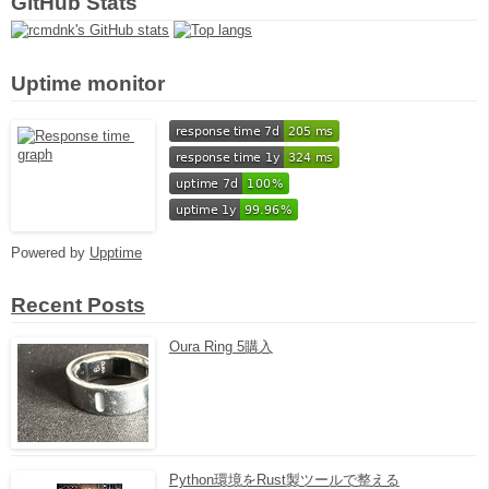
GitHub Stats
Uptime monitor
Powered by
Upptime
Recent Posts
Oura Ring 5購入
Python環境をRust製ツールで整える