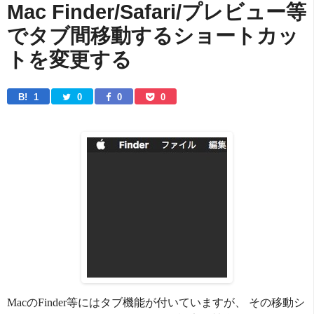
Mac Finder/Safari/プレビュー等
でタブ間移動するショートカッ
トを変更する
B! 
1
0
0
0
MacのFinder等にはタブ機能が付いていますが、 その移動シ