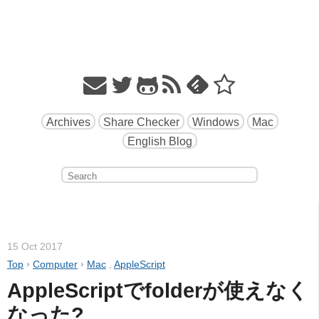
Archives
Share Checker
Windows
Mac
English Blog
15 Oct 2017
Top
›
Computer
›
Mac
,
AppleScript
AppleScriptでfolderが使えなく
なった?