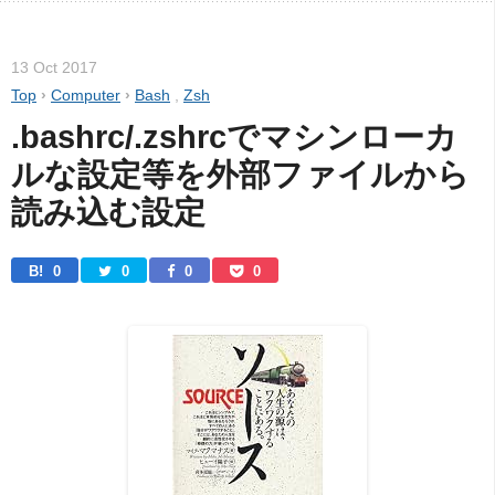
13 Oct 2017
Top
›
Computer
›
Bash
,
Zsh
.bashrc/.zshrcでマシンローカ
ルな設定等を外部ファイルから
読み込む設定
B! 
0
0
0
0