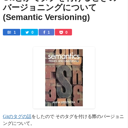
バージョニングについて
(Semantic Versioning)
B! 
1
0
1
0
Gitのタグの話
をしたので そのタグを付ける際のバージョニ
ングについて。