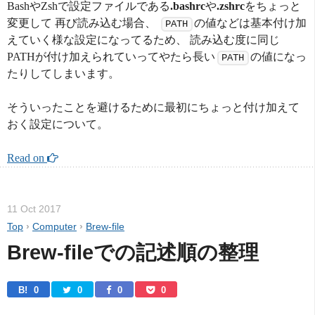
BashやZshで設定ファイルである
.bashrc
や
.zshrc
をちょっと
変更して 再び読み込む場合、
の値などは基本付け加
PATH
えていく様な設定になってるため、 読み込む度に同じ
PATHが付け加えられていってやたら長い
の値になっ
PATH
たりしてしまいます。
そういったことを避けるために最初にちょっと付け加えて
おく設定について。
Read on 
11 Oct 2017
Top
›
Computer
›
Brew-file
Brew-fileでの記述順の整理
B! 
0
0
0
0