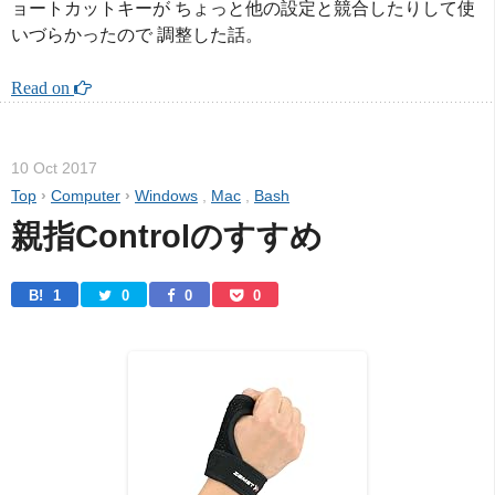
ョートカットキーが ちょっと他の設定と競合したりして使
いづらかったので 調整した話。
Read on 
10 Oct 2017
Top
›
Computer
›
Windows
,
Mac
,
Bash
親指Controlのすすめ
B! 
1
0
0
0