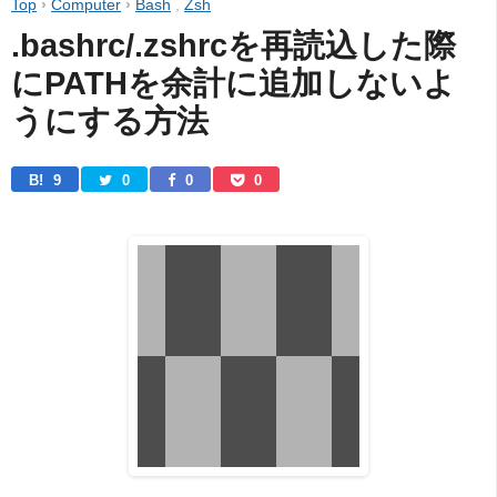
Top
›
Computer
›
Bash
,
Zsh
.bashrc/.zshrcを再読込した際
にPATHを余計に追加しないよ
うにする方法
B! 
9
0
0
0