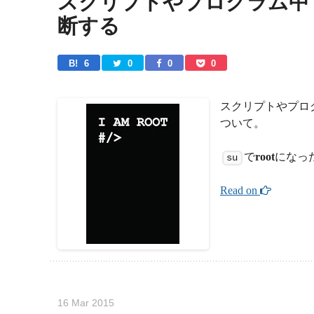
スクリプトやプログラム中で
断する
B! 
6
0
0
0
スクリプトやプロ
ついて。
で
root
になっ
su
Read on 
16 Mar 2015