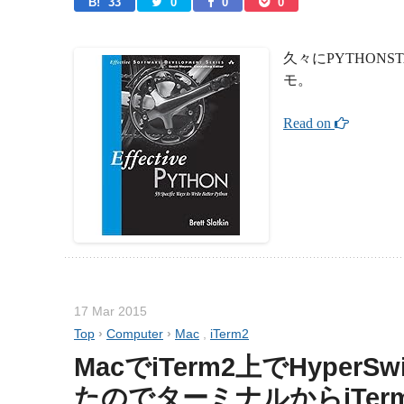
B! 
33
0
0
0
久々にPYTHON
モ。
Read on 
17 Mar 2015
Top
›
Computer
›
Mac
,
iTerm2
MacでiTerm2上でHype
たのでターミナルからiTer