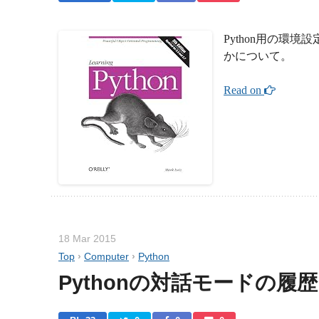
Python用の環
かについて。
Read on 
18 Mar 2015
Top
›
Computer
›
Python
Pythonの対話モードの履