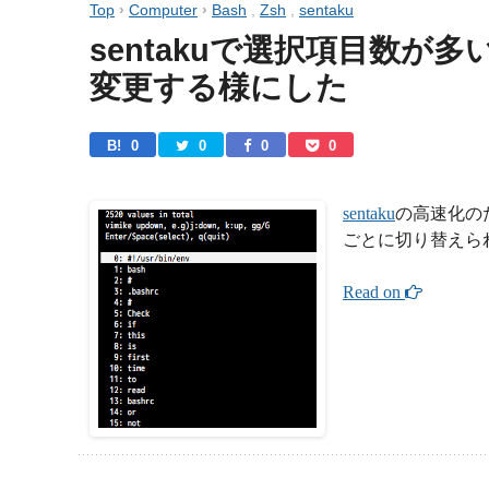
Top
›
Computer
›
Bash
,
Zsh
,
sentaku
sentakuで選択項目数
変更する様にした
B! 
0
0
0
0
sentaku
の高速化の
ごとに切り替えら
Read on 