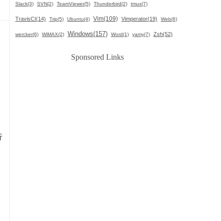
Slack(3)
SVN(2)
TeamViewer(5)
Thunderbird(2)
tmux(7)
Vim(109)
TravisCI(14)
Vimperator(19)
Trip(5)
Ubuntu(4)
Web(6)
Windows(157)
Zsh(52)
wercker(6)
WiMAX(2)
Word(1)
yamy(7)
Sponsored Links
行