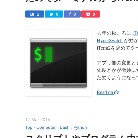
B! 
1
0
0
0
去年の秋ころに
iT
HyperSwitch
が効か
iTerm2を辞めて
アプリ側の変更と言
先度とかが微妙に
た効くようになって
Read on 
17 Mar 2015
Top
›
Computer
›
Bash
,
Python