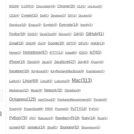
Chrome(25)
BSD(9)
C-CPP(2)
Chocolatey(4)
CLI(1)
coLinux(2)
Cygwin(31)
CSS(4)
Dell(1)
Desktop(2)
DIY(1)
Docker(2)
Evernote(14)
Dropbox(10)
Emacs(3)
English(5)
feedly(1)
GitHub(81)
Firefox(59)
Git(42)
GAS(1)
GeekTool(3)
Ginger(1)
Gmail(16)
Google(20)
GNU(8)
Go(3)
GPT(5)
GPU(1)
HHKB(13)
Homebrew(97)
IoT(65)
Home(1)
IFTTT(12)
Install(4)
iOS(2)
iPhone(14)
JavaScript(27)
iTerm2(4)
Java(2)
Jekyll(3)
jQuery(4)
Karabiner(26)
Keyboard(1)
KeyRemap4MacBook(8)
Kramdown(1)
Mac(313)
Linux(69)
Latex(1)
Liquid(2)
Lubuntu(3)
Network(32)
Markdown(12)
Music(8)
Obsidian(4)
Octopress(125)
ownCloud(2)
PackageManagement(3)
Pocket(4)
PuTTY(14)
Poetry(3)
PowerShell(8)
PR(3)
Prompt(3)
PyPi(1)
回
Python(76)
RaspberryPi(18)
Ruby(14)
Qi(1)
Rakuten(3)
Rust(1)
screen(42)
sentaku(14)
Shopping(52)
Shell(1)
Shoppiong(1)