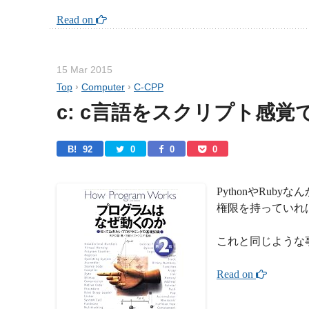
Read on 
15 Mar 2015
Top
›
Computer
›
C-CPP
c: c言語をスクリプト感
B! 
92
0
0
0
PythonやRub
権限を持っていれ
これと同じような
Read on 