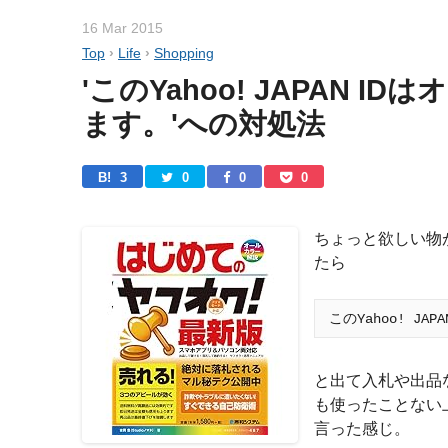
16 Mar 2015
Top
›
Life
›
Shopping
'このYahoo! JAPAN
ます。'への対処法
B! 
3
0
0
0
ちょっと欲しい物
たら
と出て入札や出品
も使ったことない上
言った感じ。