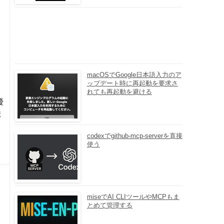
macOSでGoogle日本語入力のア
ップデート時に再起動を要求さ
れても再起動を避ける
優
ま
codexでgithub-mcp-serverを直接
使う
miseでAI CLIツールやMCPもま
とめて管理する