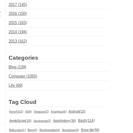
2017 (145)
示
2016 (150)
2015 (183)
2014 (194)
2013 (162)
Categories
ジ
Blog (139)
Computer (1050)
Life (69)
Tag Cloud
Android(15)
AeroFS(2)
AI(8)
Amazon(2)
Analytics(4)
Bash(114)
AppleScript(16)
AutoHotkey(30)
Asciinema(2)
Brew-file(58)
Bitbucket(1)
Blog(2)
Bookmarklet(4)
Bootstrap(3)